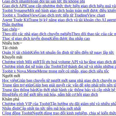
Giao dịch nhanh
Hoán đổi tài sản tức thì không phí
Giao dịch API
Cung cấp phương thức thực hiện giao dịch hiệu quả và
Toobit Synapse
Một mô hình giao dịch hoàn toàn mới được điều khiển
Toobit x TradingView
Giao dịch trực tiếp từ TradingView chart
Agent Trade Kit
Trang bị kỹ năng giao dịch và tài khoản cho AI agent
Phần thưởng
Sao chép
Theo dõi các nhà giao dịch chuyên nghiệp
Theo dõi thao tác của các n
Thạc sĩ giao dịch tuyển dụng
Kiếm được thu nhập cao
Nhiều hơn
Tài chính
Quản lý tài chính
Kiếm lợi nhuận ổn định từ tiền điện tử ngay lập tức
Khuyến mãi
Chương trình Môi giới
Tối ưu hoá volume API và hạ tầng giao dịch đ
Chương trình đại sứ toàn cầu Toobit
Trở thành đại sứ và nhận những p
Toobit x Nova.Meme
Meme trong một cú nhấp, giao dịch siêu tốc
Người mới
Học viện
Giúp bạn chuyển từ người mới sang nhà giao dịch chuyên n
Trung tâm trợ giúp
Giúp bạn giải quyết các vấn đề gặp phải trên nền t
Trung tâm thông báo
Kịp thời phát hành các thông báo và cập nhật hệ
Blog
Hiểu rõ thế giới tiền mã hóa, nắm bắt cơ hội giao dịch
Khám phá
Chương trình VIP của Toobit
Tận hưởng ưu đãi giảm phí và nhiều ph
Nhận định
Cập nhật tin tức tiền mã hóa mới nhất
Cộng đồng Toobit
Người dùng trao đổi kinh nghiệm, chia sẻ kiến thức