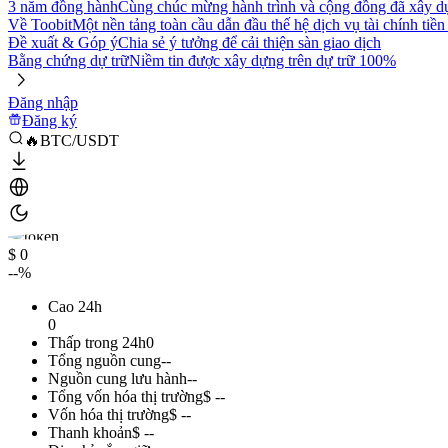
3 năm đồng hành
Cùng chúc mừng hành trình và cộng đồng đã xây d
Về Toobit
Một nền tảng toàn cầu dẫn đầu thế hệ dịch vụ tài chính tiền
Đề xuất & Góp ý
Chia sẻ ý tưởng để cải thiện sàn giao dịch
Bằng chứng dự trữ
Niềm tin được xây dựng trên dự trữ 100%
Đăng nhập
Đăng ký
🔥BTC/USDT
$ 0
--%
Cao 24h
0
Thấp trong 24h
0
Tổng nguồn cung
--
Nguồn cung lưu hành
--
Tổng vốn hóa thị trường
$ --
Vốn hóa thị trường
$ --
Thanh khoản
$ --