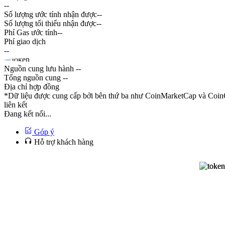
--
Số lượng ước tính nhận được
--
Số lượng tối thiểu nhận được
--
Phí Gas ước tính
--
Phí giao dịch
--
Nguồn cung lưu hành
--
Tổng nguồn cung
--
Địa chỉ hợp đồng
*Dữ liệu được cung cấp bởi bên thứ ba như CoinMarketCap và CoinG
liên kết
Đang kết nối...
Góp ý
Hỗ trợ khách hàng