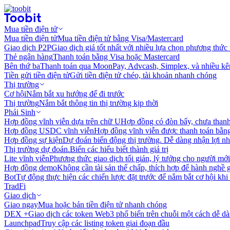
Mua tiền điện tử
Mua tiền điện tử
Mua tiền điện tử bằng Visa/Mastercard
Giao dịch P2P
Giao dịch giá tốt nhất với nhiều lựa chọn phương thức
Thẻ ngân hàng
Thanh toán bằng Visa hoặc Mastercard
Bên thứ ba
Thanh toán qua MoonPay, Advcash, Simplex, và nhiều kê
Tiền gửi tiền điện tử
Gửi tiền điện tử chéo, tài khoản nhanh chóng
Thị trường
Cơ hội
Nắm bắt xu hướng để đi trước
Thị trường
Nắm bắt thông tin thị trường kịp thời
Phái Sinh
Hợp đồng vĩnh viễn dựa trên chữ U
Hợp đồng có đòn bẩy, chưa than
Hợp đồng USDC vĩnh viễn
Hợp đồng vĩnh viễn được thanh toán b
Hợp đồng sự kiện
Dự đoán biến động thị trường. Dễ dàng nhận lợi n
Thị trường dự đoán.
Biến các hiểu biết thành giá trị
Lite vĩnh viễn
Phương thức giao dịch tối giản, lý tưởng cho người mới
Hợp đồng demo
Không cần tài sản thế chấp, thích hợp để hành nghề 
Bot
Tự động thực hiện các chiến lược đặt trước để nắm bắt cơ hội khi
TradFi
Giao dịch
Giao ngay
Mua hoặc bán tiền điện tử nhanh chóng
DEX +
Giao dịch các token Web3 phổ biến trên chuỗi một cách dễ d
Launchpad
Truy cập các listing token giai đoạn đầu