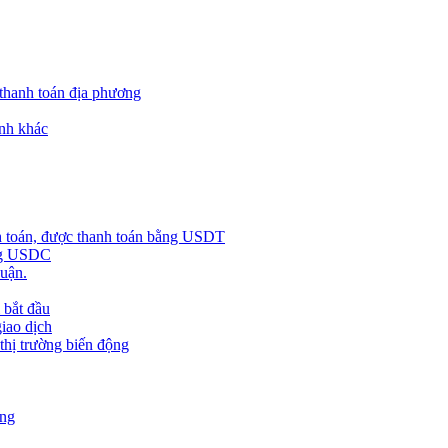
 thanh toán địa phương
nh khác
h toán, được thanh toán bằng USDT
ằng USDC
huận.
 bắt đầu
giao dịch
 thị trường biến động
àng