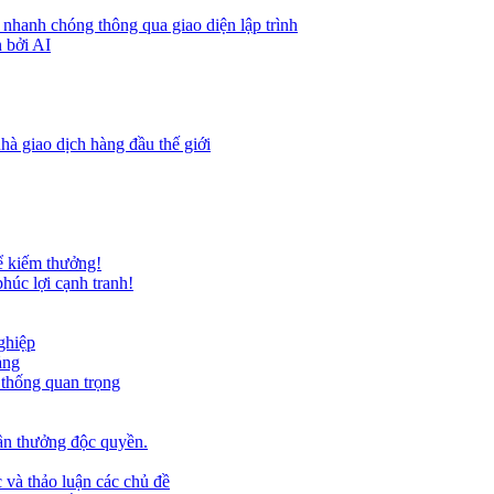
 nhanh chóng thông qua giao diện lập trình
 bởi AI
hà giao dịch hàng đầu thế giới
ể kiếm thưởng!
húc lợi cạnh tranh!
ghiệp
ảng
 thống quan trọng
ần thưởng độc quyền.
 và thảo luận các chủ đề