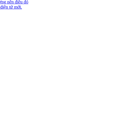
ựng nên điều đó
 điện tử mới.