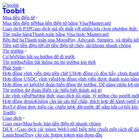
Mua tiền điện tử
Mua tiền điện tử
Mua tiền điện tử bằng Visa/Mastercard
Giao dịch P2P
Giao dịch giá tốt nhất với nhiều lựa chọn phương thức
Thẻ ngân hàng
Thanh toán bằng Visa hoặc Mastercard
Bên thứ ba
Thanh toán qua MoonPay, Advcash, Simplex, và nhiều kê
Tiền gửi tiền điện tử
Gửi tiền điện tử chéo, tài khoản nhanh chóng
Thị trường
Cơ hội
Nắm bắt xu hướng để đi trước
Thị trường
Nắm bắt thông tin thị trường kịp thời
Phái Sinh
Hợp đồng vĩnh viễn dựa trên chữ U
Hợp đồng có đòn bẩy, chưa than
Hợp đồng USDC vĩnh viễn
Hợp đồng vĩnh viễn được thanh toán b
Hợp đồng sự kiện
Dự đoán biến động thị trường. Dễ dàng nhận lợi n
Thị trường dự đoán.
Biến các hiểu biết thành giá trị
Lite vĩnh viễn
Phương thức giao dịch tối giản, lý tưởng cho người mới
Hợp đồng demo
Không cần tài sản thế chấp, thích hợp để hành nghề 
Bot
Tự động thực hiện các chiến lược đặt trước để nắm bắt cơ hội khi
TradFi
Giao dịch
Giao ngay
Mua hoặc bán tiền điện tử nhanh chóng
DEX +
Giao dịch các token Web3 phổ biến trên chuỗi một cách dễ d
Launchpad
Truy cập các listing token giai đoạn đầu