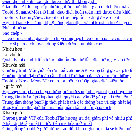
Giao dịch nhanh
Hoán đổi tài sản tức thì không phí
Giao dịch API
Cung cấp phương thức thực hiện giao dịch hiệu quả và
Toobit Synapse
Một mô hình giao dịch hoàn toàn mới được điều khiển
Toobit x TradingView
Giao dịch trực tiếp từ TradingView chart
Agent Trade Kit
Trang bị kỹ năng giao dịch và tài khoản cho AI agent
Phần thưởng
Sao chép
Theo dõi các nhà giao dịch chuyên nghiệp
Theo dõi thao tác của các n
Thạc sĩ giao dịch tuyển dụng
Kiếm được thu nhập cao
Nhiều hơn
Tài chính
Quản lý tài chính
Kiếm lợi nhuận ổn định từ tiền điện tử ngay lập tức
Khuyến mãi
Chương trình Môi giới
Tối ưu hoá volume API và hạ tầng giao dịch đ
Chương trình đại sứ toàn cầu Toobit
Trở thành đại sứ và nhận những p
Toobit x Nova.Meme
Meme trong một cú nhấp, giao dịch siêu tốc
Người mới
Học viện
Giúp bạn chuyển từ người mới sang nhà giao dịch chuyên n
Trung tâm trợ giúp
Giúp bạn giải quyết các vấn đề gặp phải trên nền t
Trung tâm thông báo
Kịp thời phát hành các thông báo và cập nhật hệ
Blog
Hiểu rõ thế giới tiền mã hóa, nắm bắt cơ hội giao dịch
Khám phá
Chương trình VIP của Toobit
Tận hưởng ưu đãi giảm phí và nhiều ph
Nhận định
Cập nhật tin tức tiền mã hóa mới nhất
Cộng đồng Toobit
Người dùng trao đổi kinh nghiệm, chia sẻ kiến thức