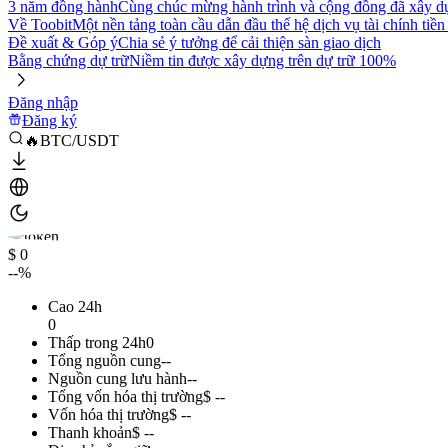
3 năm đồng hành
Cùng chúc mừng hành trình và cộng đồng đã xây d
Về Toobit
Một nền tảng toàn cầu dẫn đầu thế hệ dịch vụ tài chính tiền
Đề xuất & Góp ý
Chia sẻ ý tưởng để cải thiện sàn giao dịch
Bằng chứng dự trữ
Niềm tin được xây dựng trên dự trữ 100%
Đăng nhập
Đăng ký
🔥BTC/USDT
$ 0
--%
Cao 24h
0
Thấp trong 24h
0
Tổng nguồn cung
--
Nguồn cung lưu hành
--
Tổng vốn hóa thị trường
$ --
Vốn hóa thị trường
$ --
Thanh khoản
$ --