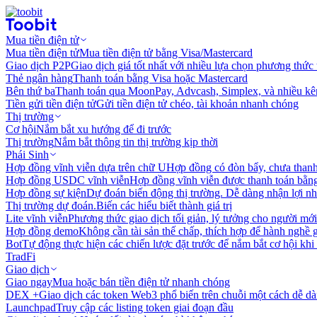
Mua tiền điện tử
Mua tiền điện tử
Mua tiền điện tử bằng Visa/Mastercard
Giao dịch P2P
Giao dịch giá tốt nhất với nhiều lựa chọn phương thức
Thẻ ngân hàng
Thanh toán bằng Visa hoặc Mastercard
Bên thứ ba
Thanh toán qua MoonPay, Advcash, Simplex, và nhiều kê
Tiền gửi tiền điện tử
Gửi tiền điện tử chéo, tài khoản nhanh chóng
Thị trường
Cơ hội
Nắm bắt xu hướng để đi trước
Thị trường
Nắm bắt thông tin thị trường kịp thời
Phái Sinh
Hợp đồng vĩnh viễn dựa trên chữ U
Hợp đồng có đòn bẩy, chưa than
Hợp đồng USDC vĩnh viễn
Hợp đồng vĩnh viễn được thanh toán b
Hợp đồng sự kiện
Dự đoán biến động thị trường. Dễ dàng nhận lợi n
Thị trường dự đoán.
Biến các hiểu biết thành giá trị
Lite vĩnh viễn
Phương thức giao dịch tối giản, lý tưởng cho người mới
Hợp đồng demo
Không cần tài sản thế chấp, thích hợp để hành nghề 
Bot
Tự động thực hiện các chiến lược đặt trước để nắm bắt cơ hội khi
TradFi
Giao dịch
Giao ngay
Mua hoặc bán tiền điện tử nhanh chóng
DEX +
Giao dịch các token Web3 phổ biến trên chuỗi một cách dễ d
Launchpad
Truy cập các listing token giai đoạn đầu