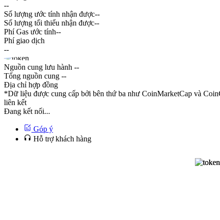
--
Số lượng ước tính nhận được
--
Số lượng tối thiểu nhận được
--
Phí Gas ước tính
--
Phí giao dịch
--
Nguồn cung lưu hành
--
Tổng nguồn cung
--
Địa chỉ hợp đồng
*Dữ liệu được cung cấp bởi bên thứ ba như CoinMarketCap và CoinG
liên kết
Đang kết nối...
Góp ý
Hỗ trợ khách hàng