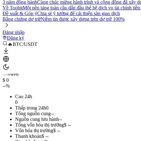
3 năm đồng hành
Cùng chúc mừng hành trình và cộng đồng đã xây d
Về Toobit
Một nền tảng toàn cầu dẫn đầu thế hệ dịch vụ tài chính tiền
Đề xuất & Góp ý
Chia sẻ ý tưởng để cải thiện sàn giao dịch
Bằng chứng dự trữ
Niềm tin được xây dựng trên dự trữ 100%
Đăng nhập
Đăng ký
🔥BTC/USDT
$ 0
--%
Cao 24h
0
Thấp trong 24h
0
Tổng nguồn cung
--
Nguồn cung lưu hành
--
Tổng vốn hóa thị trường
$ --
Vốn hóa thị trường
$ --
Thanh khoản
$ --