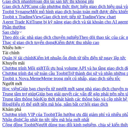
Giao dịch nhanh
Hoán đổi tài sản tức thì không phí
Giao dịch API
Cung cấp phương thức thực hiện giao dịch hiệu quả và
Toobit Synapse
Một mô hình giao dịch hoàn toàn mới được điều khiển
Toobit x TradingView
Giao dịch trực tiếp từ TradingView chart
Agent Trade Kit
Trang bị kỹ năng giao dịch và tài khoản cho AI agent
Phần thưởng
Sao chép
Theo dõi các nhà giao dịch chuyên nghiệp
Theo dõi thao tác của các n
Thạc sĩ giao dịch tuyển dụng
Kiếm được thu nhập cao
Nhiều hơn
Tài chính
Quản lý tài chính
Kiếm lợi nhuận ổn định từ tiền điện tử ngay lập tức
Khuyến mãi
Chương trình Môi giới
Tối ưu hoá volume API và hạ tầng giao dịch đ
Chương trình đại sứ toàn cầu Toobit
Trở thành đại sứ và nhận những p
Toobit x Nova.Meme
Meme trong một cú nhấp, giao dịch siêu tốc
Người mới
Học viện
Giúp bạn chuyển từ người mới sang nhà giao dịch chuyên n
Trung tâm trợ giúp
Giúp bạn giải quyết các vấn đề gặp phải trên nền t
Trung tâm thông báo
Kịp thời phát hành các thông báo và cập nhật hệ
Blog
Hiểu rõ thế giới tiền mã hóa, nắm bắt cơ hội giao dịch
Khám phá
Chương trình VIP của Toobit
Tận hưởng ưu đãi giảm phí và nhiều ph
Nhận định
Cập nhật tin tức tiền mã hóa mới nhất
Cộng đồng Toobit
Người dùng trao đổi kinh nghiệm, chia sẻ kiến thức