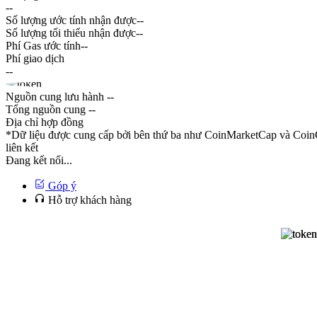
--
Số lượng ước tính nhận được
--
Số lượng tối thiểu nhận được
--
Phí Gas ước tính
--
Phí giao dịch
--
Nguồn cung lưu hành
--
Tổng nguồn cung
--
Địa chỉ hợp đồng
*Dữ liệu được cung cấp bởi bên thứ ba như CoinMarketCap và CoinG
liên kết
Đang kết nối...
Góp ý
Hỗ trợ khách hàng