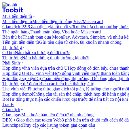
Mua tiền điện tử
Mua tiền điện tử
Mua tiền điện tử bằng Visa/Mastercard
Giao dịch P2P
Giao dịch giá tốt nhất với nhiều lựa chọn phương thức
Thẻ ngân hàng
Thanh toán bằng Visa hoặc Mastercard
Bên thứ ba
Thanh toán qua MoonPay, Advcash, Simplex, và nhiều kê
Tiền gửi tiền điện tử
Gửi tiền điện tử chéo, tài khoản nhanh chóng
Thị trường
Cơ hội
Nắm bắt xu hướng để đi trước
Thị trường
Nắm bắt thông tin thị trường kịp thời
Phái Sinh
Hợp đồng vĩnh viễn dựa trên chữ U
Hợp đồng có đòn bẩy, chưa than
Hợp đồng USDC vĩnh viễn
Hợp đồng vĩnh viễn được thanh toán b
Hợp đồng sự kiện
Dự đoán biến động thị trường. Dễ dàng nhận lợi n
Thị trường dự đoán.
Biến các hiểu biết thành giá trị
Lite vĩnh viễn
Phương thức giao dịch tối giản, lý tưởng cho người mới
Hợp đồng demo
Không cần tài sản thế chấp, thích hợp để hành nghề 
Bot
Tự động thực hiện các chiến lược đặt trước để nắm bắt cơ hội khi
TradFi
Giao dịch
Giao ngay
Mua hoặc bán tiền điện tử nhanh chóng
DEX +
Giao dịch các token Web3 phổ biến trên chuỗi một cách dễ d
Launchpad
Truy cập các listing token giai đoạn đầu