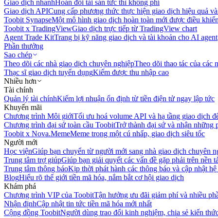
Giao dịch nhanh
Hoán đổi tài sản tức thì không phí
Giao dịch API
Cung cấp phương thức thực hiện giao dịch hiệu quả và
Toobit Synapse
Một mô hình giao dịch hoàn toàn mới được điều khiển
Toobit x TradingView
Giao dịch trực tiếp từ TradingView chart
Agent Trade Kit
Trang bị kỹ năng giao dịch và tài khoản cho AI agent
Phần thưởng
Sao chép
Theo dõi các nhà giao dịch chuyên nghiệp
Theo dõi thao tác của các n
Thạc sĩ giao dịch tuyển dụng
Kiếm được thu nhập cao
Nhiều hơn
Tài chính
Quản lý tài chính
Kiếm lợi nhuận ổn định từ tiền điện tử ngay lập tức
Khuyến mãi
Chương trình Môi giới
Tối ưu hoá volume API và hạ tầng giao dịch đ
Chương trình đại sứ toàn cầu Toobit
Trở thành đại sứ và nhận những p
Toobit x Nova.Meme
Meme trong một cú nhấp, giao dịch siêu tốc
Người mới
Học viện
Giúp bạn chuyển từ người mới sang nhà giao dịch chuyên n
Trung tâm trợ giúp
Giúp bạn giải quyết các vấn đề gặp phải trên nền t
Trung tâm thông báo
Kịp thời phát hành các thông báo và cập nhật hệ
Blog
Hiểu rõ thế giới tiền mã hóa, nắm bắt cơ hội giao dịch
Khám phá
Chương trình VIP của Toobit
Tận hưởng ưu đãi giảm phí và nhiều ph
Nhận định
Cập nhật tin tức tiền mã hóa mới nhất
Cộng đồng Toobit
Người dùng trao đổi kinh nghiệm, chia sẻ kiến thức