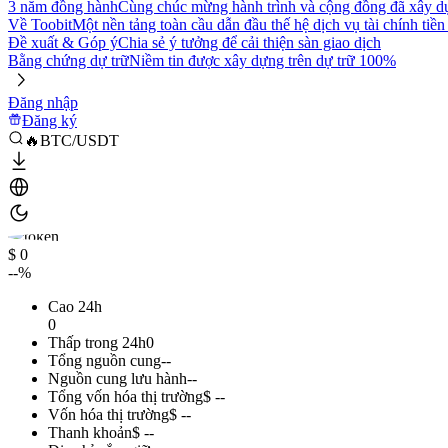
3 năm đồng hành
Cùng chúc mừng hành trình và cộng đồng đã xây d
Về Toobit
Một nền tảng toàn cầu dẫn đầu thế hệ dịch vụ tài chính tiền
Đề xuất & Góp ý
Chia sẻ ý tưởng để cải thiện sàn giao dịch
Bằng chứng dự trữ
Niềm tin được xây dựng trên dự trữ 100%
Đăng nhập
Đăng ký
🔥BTC/USDT
$ 0
--%
Cao 24h
0
Thấp trong 24h
0
Tổng nguồn cung
--
Nguồn cung lưu hành
--
Tổng vốn hóa thị trường
$ --
Vốn hóa thị trường
$ --
Thanh khoản
$ --