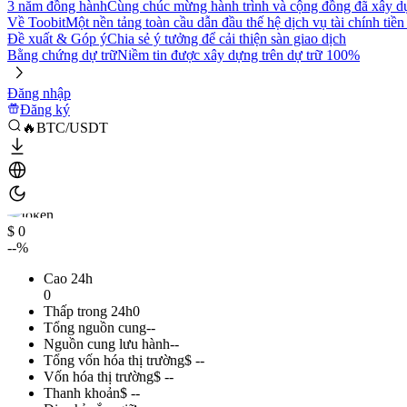
3 năm đồng hành
Cùng chúc mừng hành trình và cộng đồng đã xây d
Về Toobit
Một nền tảng toàn cầu dẫn đầu thế hệ dịch vụ tài chính tiền
Đề xuất & Góp ý
Chia sẻ ý tưởng để cải thiện sàn giao dịch
Bằng chứng dự trữ
Niềm tin được xây dựng trên dự trữ 100%
Đăng nhập
Đăng ký
🔥BTC/USDT
$ 0
--%
Cao 24h
0
Thấp trong 24h
0
Tổng nguồn cung
--
Nguồn cung lưu hành
--
Tổng vốn hóa thị trường
$ --
Vốn hóa thị trường
$ --
Thanh khoản
$ --