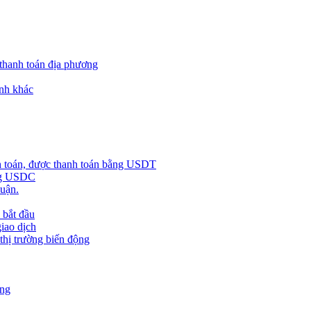
 thanh toán địa phương
nh khác
h toán, được thanh toán bằng USDT
ằng USDC
huận.
 bắt đầu
giao dịch
 thị trường biến động
àng