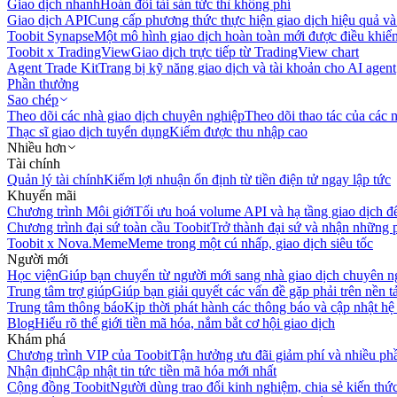
Giao dịch nhanh
Hoán đổi tài sản tức thì không phí
Giao dịch API
Cung cấp phương thức thực hiện giao dịch hiệu quả và
Toobit Synapse
Một mô hình giao dịch hoàn toàn mới được điều khiển
Toobit x TradingView
Giao dịch trực tiếp từ TradingView chart
Agent Trade Kit
Trang bị kỹ năng giao dịch và tài khoản cho AI agent
Phần thưởng
Sao chép
Theo dõi các nhà giao dịch chuyên nghiệp
Theo dõi thao tác của các n
Thạc sĩ giao dịch tuyển dụng
Kiếm được thu nhập cao
Nhiều hơn
Tài chính
Quản lý tài chính
Kiếm lợi nhuận ổn định từ tiền điện tử ngay lập tức
Khuyến mãi
Chương trình Môi giới
Tối ưu hoá volume API và hạ tầng giao dịch đ
Chương trình đại sứ toàn cầu Toobit
Trở thành đại sứ và nhận những p
Toobit x Nova.Meme
Meme trong một cú nhấp, giao dịch siêu tốc
Người mới
Học viện
Giúp bạn chuyển từ người mới sang nhà giao dịch chuyên n
Trung tâm trợ giúp
Giúp bạn giải quyết các vấn đề gặp phải trên nền t
Trung tâm thông báo
Kịp thời phát hành các thông báo và cập nhật hệ
Blog
Hiểu rõ thế giới tiền mã hóa, nắm bắt cơ hội giao dịch
Khám phá
Chương trình VIP của Toobit
Tận hưởng ưu đãi giảm phí và nhiều ph
Nhận định
Cập nhật tin tức tiền mã hóa mới nhất
Cộng đồng Toobit
Người dùng trao đổi kinh nghiệm, chia sẻ kiến thức