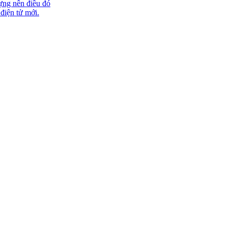
ựng nên điều đó
 điện tử mới.