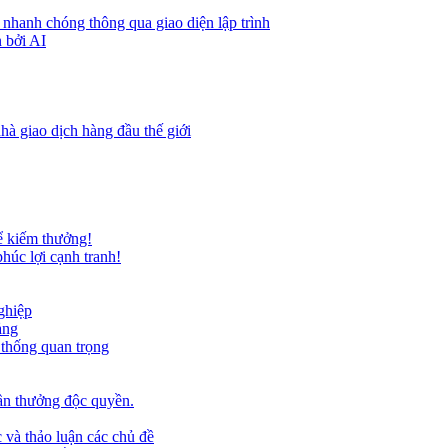
 nhanh chóng thông qua giao diện lập trình
 bởi AI
hà giao dịch hàng đầu thế giới
ể kiếm thưởng!
húc lợi cạnh tranh!
ghiệp
ảng
 thống quan trọng
ần thưởng độc quyền.
 và thảo luận các chủ đề