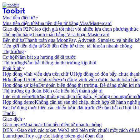
Mua tiền điện tử
Mua tiền điện tử
Mua tiền điện tử bằng Visa/Mastercard
Giao dịch P2P
Giao dịch giá tốt nhất với nhiều lựa chọn phương thức
Thẻ ngân hàng
Thanh toán bằng Visa hoặc Mastercard
Bên thứ ba
Thanh toán qua MoonPay, Advcash, Simplex, và nhiều kê
Tiền gửi tiền điện tử
Gửi tiền điện tử chéo, tài khoản nhanh chóng
Thị trường
Cơ hội
Nắm bắt xu hướng để đi trước
Thị trường
Nắm bắt thông tin thị trường kịp thời
Phái Sinh
Hợp đồng vĩnh viễn dựa trên chữ U
Hợp đồng có đòn bẩy, chưa than
Hợp đồng USDC vĩnh viễn
Hợp đồng vĩnh viễn được thanh toán b
Hợp đồng sự kiện
Dự đoán biến động thị trường. Dễ dàng nhận lợi n
Thị trường dự đoán.
Biến các hiểu biết thành giá trị
Lite vĩnh viễn
Phương thức giao dịch tối giản, lý tưởng cho người mới
Hợp đồng demo
Không cần tài sản thế chấp, thích hợp để hành nghề 
Bot
Tự động thực hiện các chiến lược đặt trước để nắm bắt cơ hội khi
TradFi
Giao dịch
Giao ngay
Mua hoặc bán tiền điện tử nhanh chóng
DEX +
Giao dịch các token Web3 phổ biến trên chuỗi một cách dễ d
Launchpad
Truy cập các listing token giai đoạn đầu