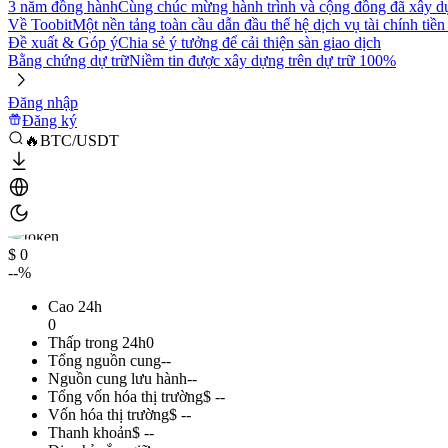
3 năm đồng hành
Cùng chúc mừng hành trình và cộng đồng đã xây d
Về Toobit
Một nền tảng toàn cầu dẫn đầu thế hệ dịch vụ tài chính tiền
Đề xuất & Góp ý
Chia sẻ ý tưởng để cải thiện sàn giao dịch
Bằng chứng dự trữ
Niềm tin được xây dựng trên dự trữ 100%
Đăng nhập
Đăng ký
🔥BTC/USDT
$ 0
--%
Cao 24h
0
Thấp trong 24h
0
Tổng nguồn cung
--
Nguồn cung lưu hành
--
Tổng vốn hóa thị trường
$ --
Vốn hóa thị trường
$ --
Thanh khoản
$ --