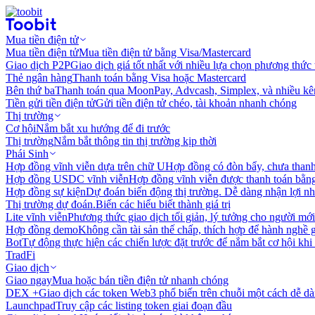
Mua tiền điện tử
Mua tiền điện tử
Mua tiền điện tử bằng Visa/Mastercard
Giao dịch P2P
Giao dịch giá tốt nhất với nhiều lựa chọn phương thức
Thẻ ngân hàng
Thanh toán bằng Visa hoặc Mastercard
Bên thứ ba
Thanh toán qua MoonPay, Advcash, Simplex, và nhiều kê
Tiền gửi tiền điện tử
Gửi tiền điện tử chéo, tài khoản nhanh chóng
Thị trường
Cơ hội
Nắm bắt xu hướng để đi trước
Thị trường
Nắm bắt thông tin thị trường kịp thời
Phái Sinh
Hợp đồng vĩnh viễn dựa trên chữ U
Hợp đồng có đòn bẩy, chưa than
Hợp đồng USDC vĩnh viễn
Hợp đồng vĩnh viễn được thanh toán b
Hợp đồng sự kiện
Dự đoán biến động thị trường. Dễ dàng nhận lợi n
Thị trường dự đoán.
Biến các hiểu biết thành giá trị
Lite vĩnh viễn
Phương thức giao dịch tối giản, lý tưởng cho người mới
Hợp đồng demo
Không cần tài sản thế chấp, thích hợp để hành nghề 
Bot
Tự động thực hiện các chiến lược đặt trước để nắm bắt cơ hội khi
TradFi
Giao dịch
Giao ngay
Mua hoặc bán tiền điện tử nhanh chóng
DEX +
Giao dịch các token Web3 phổ biến trên chuỗi một cách dễ d
Launchpad
Truy cập các listing token giai đoạn đầu