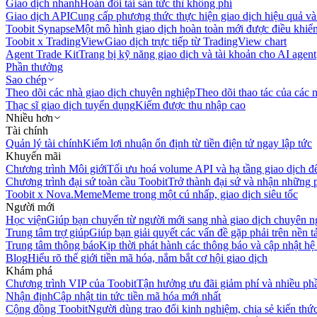
Giao dịch nhanh
Hoán đổi tài sản tức thì không phí
Giao dịch API
Cung cấp phương thức thực hiện giao dịch hiệu quả và
Toobit Synapse
Một mô hình giao dịch hoàn toàn mới được điều khiển
Toobit x TradingView
Giao dịch trực tiếp từ TradingView chart
Agent Trade Kit
Trang bị kỹ năng giao dịch và tài khoản cho AI agent
Phần thưởng
Sao chép
Theo dõi các nhà giao dịch chuyên nghiệp
Theo dõi thao tác của các n
Thạc sĩ giao dịch tuyển dụng
Kiếm được thu nhập cao
Nhiều hơn
Tài chính
Quản lý tài chính
Kiếm lợi nhuận ổn định từ tiền điện tử ngay lập tức
Khuyến mãi
Chương trình Môi giới
Tối ưu hoá volume API và hạ tầng giao dịch đ
Chương trình đại sứ toàn cầu Toobit
Trở thành đại sứ và nhận những p
Toobit x Nova.Meme
Meme trong một cú nhấp, giao dịch siêu tốc
Người mới
Học viện
Giúp bạn chuyển từ người mới sang nhà giao dịch chuyên n
Trung tâm trợ giúp
Giúp bạn giải quyết các vấn đề gặp phải trên nền t
Trung tâm thông báo
Kịp thời phát hành các thông báo và cập nhật hệ
Blog
Hiểu rõ thế giới tiền mã hóa, nắm bắt cơ hội giao dịch
Khám phá
Chương trình VIP của Toobit
Tận hưởng ưu đãi giảm phí và nhiều ph
Nhận định
Cập nhật tin tức tiền mã hóa mới nhất
Cộng đồng Toobit
Người dùng trao đổi kinh nghiệm, chia sẻ kiến thức