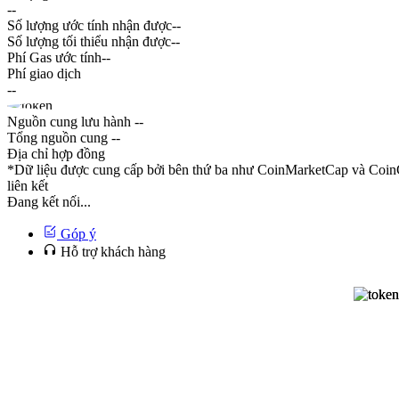
--
Số lượng ước tính nhận được
--
Số lượng tối thiểu nhận được
--
Phí Gas ước tính
--
Phí giao dịch
--
Nguồn cung lưu hành
--
Tổng nguồn cung
--
Địa chỉ hợp đồng
*Dữ liệu được cung cấp bởi bên thứ ba như CoinMarketCap và CoinG
liên kết
Đang kết nối...
Góp ý
Hỗ trợ khách hàng