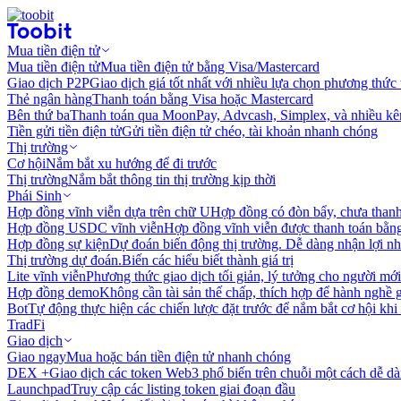
Mua tiền điện tử
Mua tiền điện tử
Mua tiền điện tử bằng Visa/Mastercard
Giao dịch P2P
Giao dịch giá tốt nhất với nhiều lựa chọn phương thức
Thẻ ngân hàng
Thanh toán bằng Visa hoặc Mastercard
Bên thứ ba
Thanh toán qua MoonPay, Advcash, Simplex, và nhiều kê
Tiền gửi tiền điện tử
Gửi tiền điện tử chéo, tài khoản nhanh chóng
Thị trường
Cơ hội
Nắm bắt xu hướng để đi trước
Thị trường
Nắm bắt thông tin thị trường kịp thời
Phái Sinh
Hợp đồng vĩnh viễn dựa trên chữ U
Hợp đồng có đòn bẩy, chưa than
Hợp đồng USDC vĩnh viễn
Hợp đồng vĩnh viễn được thanh toán b
Hợp đồng sự kiện
Dự đoán biến động thị trường. Dễ dàng nhận lợi n
Thị trường dự đoán.
Biến các hiểu biết thành giá trị
Lite vĩnh viễn
Phương thức giao dịch tối giản, lý tưởng cho người mới
Hợp đồng demo
Không cần tài sản thế chấp, thích hợp để hành nghề 
Bot
Tự động thực hiện các chiến lược đặt trước để nắm bắt cơ hội khi
TradFi
Giao dịch
Giao ngay
Mua hoặc bán tiền điện tử nhanh chóng
DEX +
Giao dịch các token Web3 phổ biến trên chuỗi một cách dễ d
Launchpad
Truy cập các listing token giai đoạn đầu