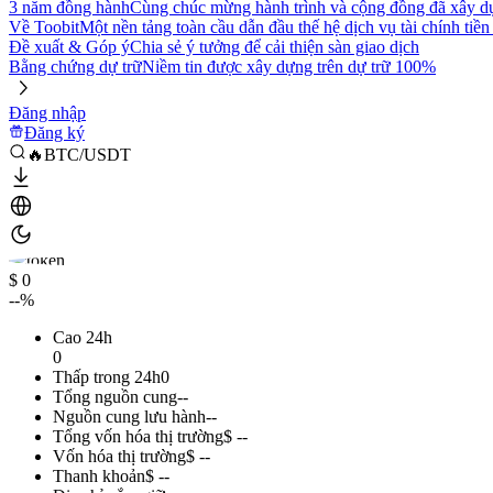
3 năm đồng hành
Cùng chúc mừng hành trình và cộng đồng đã xây d
Về Toobit
Một nền tảng toàn cầu dẫn đầu thế hệ dịch vụ tài chính tiền
Đề xuất & Góp ý
Chia sẻ ý tưởng để cải thiện sàn giao dịch
Bằng chứng dự trữ
Niềm tin được xây dựng trên dự trữ 100%
Đăng nhập
Đăng ký
🔥BTC/USDT
$ 0
--%
Cao 24h
0
Thấp trong 24h
0
Tổng nguồn cung
--
Nguồn cung lưu hành
--
Tổng vốn hóa thị trường
$ --
Vốn hóa thị trường
$ --
Thanh khoản
$ --