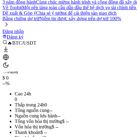
3 năm đồng hành
Cùng chúc mừng hành trình và cộng đồng đã xây d
Về Toobit
Một nền tảng toàn cầu dẫn đầu thế hệ dịch vụ tài chính tiền
Đề xuất & Góp ý
Chia sẻ ý tưởng để cải thiện sàn giao dịch
Bằng chứng dự trữ
Niềm tin được xây dựng trên dự trữ 100%
Đăng nhập
Đăng ký
🔥BTC/USDT
$ 0
--%
Cao 24h
0
Thấp trong 24h
0
Tổng nguồn cung
--
Nguồn cung lưu hành
--
Tổng vốn hóa thị trường
$ --
Vốn hóa thị trường
$ --
Thanh khoản
$ --