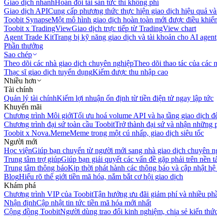
Giao dịch nhanh
Hoán đổi tài sản tức thì không phí
Giao dịch API
Cung cấp phương thức thực hiện giao dịch hiệu quả và
Toobit Synapse
Một mô hình giao dịch hoàn toàn mới được điều khiển
Toobit x TradingView
Giao dịch trực tiếp từ TradingView chart
Agent Trade Kit
Trang bị kỹ năng giao dịch và tài khoản cho AI agent
Phần thưởng
Sao chép
Theo dõi các nhà giao dịch chuyên nghiệp
Theo dõi thao tác của các n
Thạc sĩ giao dịch tuyển dụng
Kiếm được thu nhập cao
Nhiều hơn
Tài chính
Quản lý tài chính
Kiếm lợi nhuận ổn định từ tiền điện tử ngay lập tức
Khuyến mãi
Chương trình Môi giới
Tối ưu hoá volume API và hạ tầng giao dịch đ
Chương trình đại sứ toàn cầu Toobit
Trở thành đại sứ và nhận những p
Toobit x Nova.Meme
Meme trong một cú nhấp, giao dịch siêu tốc
Người mới
Học viện
Giúp bạn chuyển từ người mới sang nhà giao dịch chuyên n
Trung tâm trợ giúp
Giúp bạn giải quyết các vấn đề gặp phải trên nền t
Trung tâm thông báo
Kịp thời phát hành các thông báo và cập nhật hệ
Blog
Hiểu rõ thế giới tiền mã hóa, nắm bắt cơ hội giao dịch
Khám phá
Chương trình VIP của Toobit
Tận hưởng ưu đãi giảm phí và nhiều ph
Nhận định
Cập nhật tin tức tiền mã hóa mới nhất
Cộng đồng Toobit
Người dùng trao đổi kinh nghiệm, chia sẻ kiến thức