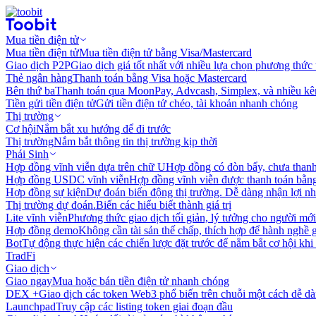
Mua tiền điện tử
Mua tiền điện tử
Mua tiền điện tử bằng Visa/Mastercard
Giao dịch P2P
Giao dịch giá tốt nhất với nhiều lựa chọn phương thức
Thẻ ngân hàng
Thanh toán bằng Visa hoặc Mastercard
Bên thứ ba
Thanh toán qua MoonPay, Advcash, Simplex, và nhiều kê
Tiền gửi tiền điện tử
Gửi tiền điện tử chéo, tài khoản nhanh chóng
Thị trường
Cơ hội
Nắm bắt xu hướng để đi trước
Thị trường
Nắm bắt thông tin thị trường kịp thời
Phái Sinh
Hợp đồng vĩnh viễn dựa trên chữ U
Hợp đồng có đòn bẩy, chưa than
Hợp đồng USDC vĩnh viễn
Hợp đồng vĩnh viễn được thanh toán b
Hợp đồng sự kiện
Dự đoán biến động thị trường. Dễ dàng nhận lợi n
Thị trường dự đoán.
Biến các hiểu biết thành giá trị
Lite vĩnh viễn
Phương thức giao dịch tối giản, lý tưởng cho người mới
Hợp đồng demo
Không cần tài sản thế chấp, thích hợp để hành nghề 
Bot
Tự động thực hiện các chiến lược đặt trước để nắm bắt cơ hội khi
TradFi
Giao dịch
Giao ngay
Mua hoặc bán tiền điện tử nhanh chóng
DEX +
Giao dịch các token Web3 phổ biến trên chuỗi một cách dễ d
Launchpad
Truy cập các listing token giai đoạn đầu