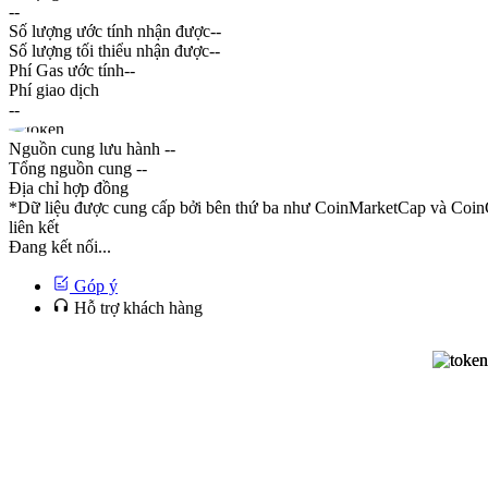
--
Số lượng ước tính nhận được
--
Số lượng tối thiểu nhận được
--
Phí Gas ước tính
--
Phí giao dịch
--
Nguồn cung lưu hành
--
Tổng nguồn cung
--
Địa chỉ hợp đồng
*Dữ liệu được cung cấp bởi bên thứ ba như CoinMarketCap và CoinG
liên kết
Đang kết nối...
Góp ý
Hỗ trợ khách hàng