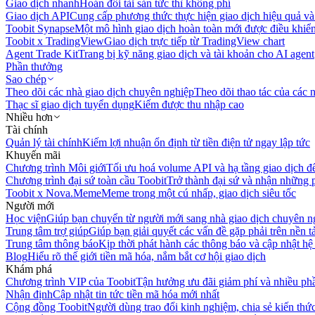
Giao dịch nhanh
Hoán đổi tài sản tức thì không phí
Giao dịch API
Cung cấp phương thức thực hiện giao dịch hiệu quả và
Toobit Synapse
Một mô hình giao dịch hoàn toàn mới được điều khiển
Toobit x TradingView
Giao dịch trực tiếp từ TradingView chart
Agent Trade Kit
Trang bị kỹ năng giao dịch và tài khoản cho AI agent
Phần thưởng
Sao chép
Theo dõi các nhà giao dịch chuyên nghiệp
Theo dõi thao tác của các n
Thạc sĩ giao dịch tuyển dụng
Kiếm được thu nhập cao
Nhiều hơn
Tài chính
Quản lý tài chính
Kiếm lợi nhuận ổn định từ tiền điện tử ngay lập tức
Khuyến mãi
Chương trình Môi giới
Tối ưu hoá volume API và hạ tầng giao dịch đ
Chương trình đại sứ toàn cầu Toobit
Trở thành đại sứ và nhận những p
Toobit x Nova.Meme
Meme trong một cú nhấp, giao dịch siêu tốc
Người mới
Học viện
Giúp bạn chuyển từ người mới sang nhà giao dịch chuyên n
Trung tâm trợ giúp
Giúp bạn giải quyết các vấn đề gặp phải trên nền t
Trung tâm thông báo
Kịp thời phát hành các thông báo và cập nhật hệ
Blog
Hiểu rõ thế giới tiền mã hóa, nắm bắt cơ hội giao dịch
Khám phá
Chương trình VIP của Toobit
Tận hưởng ưu đãi giảm phí và nhiều ph
Nhận định
Cập nhật tin tức tiền mã hóa mới nhất
Cộng đồng Toobit
Người dùng trao đổi kinh nghiệm, chia sẻ kiến thức