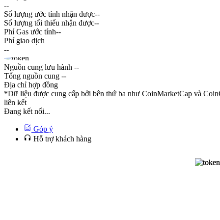
--
Số lượng ước tính nhận được
--
Số lượng tối thiểu nhận được
--
Phí Gas ước tính
--
Phí giao dịch
--
Nguồn cung lưu hành
--
Tổng nguồn cung
--
Địa chỉ hợp đồng
*Dữ liệu được cung cấp bởi bên thứ ba như CoinMarketCap và CoinG
liên kết
Đang kết nối...
Góp ý
Hỗ trợ khách hàng