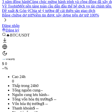
3 năm đồng hành
Cùng chúc mừng hành trình và cộng đồng đã xây d
Về Toobit
Một nền tảng toàn cầu dẫn đầu thế hệ dịch vụ tài chính tiền
Đề xuất & Góp ý
Chia sẻ ý tưởng để cải thiện sàn giao dịch
Bằng chứng dự trữ
Niềm tin được xây dựng trên dự trữ 100%
Đăng nhập
Đăng ký
🔥BTC/USDT
$ 0
--%
Cao 24h
0
Thấp trong 24h
0
Tổng nguồn cung
--
Nguồn cung lưu hành
--
Tổng vốn hóa thị trường
$ --
Vốn hóa thị trường
$ --
Thanh khoản
$ --