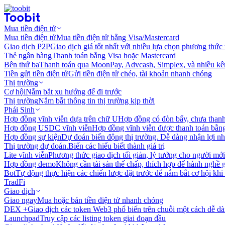
Mua tiền điện tử
Mua tiền điện tử
Mua tiền điện tử bằng Visa/Mastercard
Giao dịch P2P
Giao dịch giá tốt nhất với nhiều lựa chọn phương thức
Thẻ ngân hàng
Thanh toán bằng Visa hoặc Mastercard
Bên thứ ba
Thanh toán qua MoonPay, Advcash, Simplex, và nhiều kê
Tiền gửi tiền điện tử
Gửi tiền điện tử chéo, tài khoản nhanh chóng
Thị trường
Cơ hội
Nắm bắt xu hướng để đi trước
Thị trường
Nắm bắt thông tin thị trường kịp thời
Phái Sinh
Hợp đồng vĩnh viễn dựa trên chữ U
Hợp đồng có đòn bẩy, chưa than
Hợp đồng USDC vĩnh viễn
Hợp đồng vĩnh viễn được thanh toán b
Hợp đồng sự kiện
Dự đoán biến động thị trường. Dễ dàng nhận lợi n
Thị trường dự đoán.
Biến các hiểu biết thành giá trị
Lite vĩnh viễn
Phương thức giao dịch tối giản, lý tưởng cho người mới
Hợp đồng demo
Không cần tài sản thế chấp, thích hợp để hành nghề 
Bot
Tự động thực hiện các chiến lược đặt trước để nắm bắt cơ hội khi
TradFi
Giao dịch
Giao ngay
Mua hoặc bán tiền điện tử nhanh chóng
DEX +
Giao dịch các token Web3 phổ biến trên chuỗi một cách dễ d
Launchpad
Truy cập các listing token giai đoạn đầu