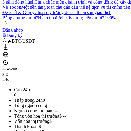
3 năm đồng hành
Cùng chúc mừng hành trình và cộng đồng đã xây d
Về Toobit
Một nền tảng toàn cầu dẫn đầu thế hệ dịch vụ tài chính tiền
Đề xuất & Góp ý
Chia sẻ ý tưởng để cải thiện sàn giao dịch
Bằng chứng dự trữ
Niềm tin được xây dựng trên dự trữ 100%
Đăng nhập
Đăng ký
🔥BTC/USDT
$ 0
--%
Cao 24h
0
Thấp trong 24h
0
Tổng nguồn cung
--
Nguồn cung lưu hành
--
Tổng vốn hóa thị trường
$ --
Vốn hóa thị trường
$ --
Thanh khoản
$ --