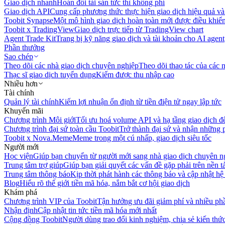
Giao dịch nhanh
Hoán đổi tài sản tức thì không phí
Giao dịch API
Cung cấp phương thức thực hiện giao dịch hiệu quả và
Toobit Synapse
Một mô hình giao dịch hoàn toàn mới được điều khiển
Toobit x TradingView
Giao dịch trực tiếp từ TradingView chart
Agent Trade Kit
Trang bị kỹ năng giao dịch và tài khoản cho AI agent
Phần thưởng
Sao chép
Theo dõi các nhà giao dịch chuyên nghiệp
Theo dõi thao tác của các n
Thạc sĩ giao dịch tuyển dụng
Kiếm được thu nhập cao
Nhiều hơn
Tài chính
Quản lý tài chính
Kiếm lợi nhuận ổn định từ tiền điện tử ngay lập tức
Khuyến mãi
Chương trình Môi giới
Tối ưu hoá volume API và hạ tầng giao dịch đ
Chương trình đại sứ toàn cầu Toobit
Trở thành đại sứ và nhận những p
Toobit x Nova.Meme
Meme trong một cú nhấp, giao dịch siêu tốc
Người mới
Học viện
Giúp bạn chuyển từ người mới sang nhà giao dịch chuyên n
Trung tâm trợ giúp
Giúp bạn giải quyết các vấn đề gặp phải trên nền t
Trung tâm thông báo
Kịp thời phát hành các thông báo và cập nhật hệ
Blog
Hiểu rõ thế giới tiền mã hóa, nắm bắt cơ hội giao dịch
Khám phá
Chương trình VIP của Toobit
Tận hưởng ưu đãi giảm phí và nhiều ph
Nhận định
Cập nhật tin tức tiền mã hóa mới nhất
Cộng đồng Toobit
Người dùng trao đổi kinh nghiệm, chia sẻ kiến thức