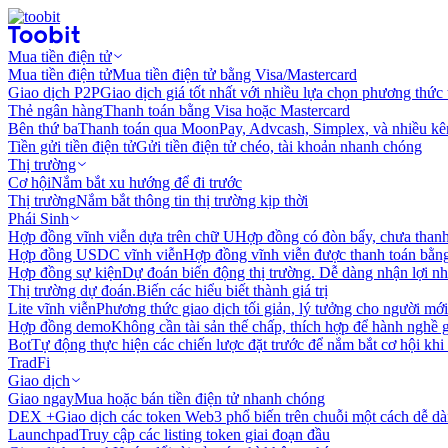
Mua tiền điện tử
Mua tiền điện tử
Mua tiền điện tử bằng Visa/Mastercard
Giao dịch P2P
Giao dịch giá tốt nhất với nhiều lựa chọn phương thức
Thẻ ngân hàng
Thanh toán bằng Visa hoặc Mastercard
Bên thứ ba
Thanh toán qua MoonPay, Advcash, Simplex, và nhiều kê
Tiền gửi tiền điện tử
Gửi tiền điện tử chéo, tài khoản nhanh chóng
Thị trường
Cơ hội
Nắm bắt xu hướng để đi trước
Thị trường
Nắm bắt thông tin thị trường kịp thời
Phái Sinh
Hợp đồng vĩnh viễn dựa trên chữ U
Hợp đồng có đòn bẩy, chưa than
Hợp đồng USDC vĩnh viễn
Hợp đồng vĩnh viễn được thanh toán b
Hợp đồng sự kiện
Dự đoán biến động thị trường. Dễ dàng nhận lợi n
Thị trường dự đoán.
Biến các hiểu biết thành giá trị
Lite vĩnh viễn
Phương thức giao dịch tối giản, lý tưởng cho người mới
Hợp đồng demo
Không cần tài sản thế chấp, thích hợp để hành nghề 
Bot
Tự động thực hiện các chiến lược đặt trước để nắm bắt cơ hội khi
TradFi
Giao dịch
Giao ngay
Mua hoặc bán tiền điện tử nhanh chóng
DEX +
Giao dịch các token Web3 phổ biến trên chuỗi một cách dễ d
Launchpad
Truy cập các listing token giai đoạn đầu