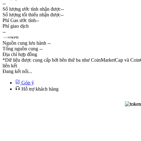
--
Số lượng ước tính nhận được
--
Số lượng tối thiểu nhận được
--
Phí Gas ước tính
--
Phí giao dịch
--
Nguồn cung lưu hành
--
Tổng nguồn cung
--
Địa chỉ hợp đồng
*Dữ liệu được cung cấp bởi bên thứ ba như CoinMarketCap và CoinG
liên kết
Đang kết nối...
Góp ý
Hỗ trợ khách hàng