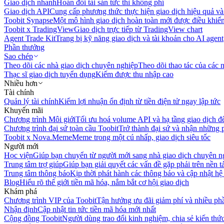
Giao dịch nhanh
Hoán đổi tài sản tức thì không phí
Giao dịch API
Cung cấp phương thức thực hiện giao dịch hiệu quả và
Toobit Synapse
Một mô hình giao dịch hoàn toàn mới được điều khiển
Toobit x TradingView
Giao dịch trực tiếp từ TradingView chart
Agent Trade Kit
Trang bị kỹ năng giao dịch và tài khoản cho AI agent
Phần thưởng
Sao chép
Theo dõi các nhà giao dịch chuyên nghiệp
Theo dõi thao tác của các n
Thạc sĩ giao dịch tuyển dụng
Kiếm được thu nhập cao
Nhiều hơn
Tài chính
Quản lý tài chính
Kiếm lợi nhuận ổn định từ tiền điện tử ngay lập tức
Khuyến mãi
Chương trình Môi giới
Tối ưu hoá volume API và hạ tầng giao dịch đ
Chương trình đại sứ toàn cầu Toobit
Trở thành đại sứ và nhận những p
Toobit x Nova.Meme
Meme trong một cú nhấp, giao dịch siêu tốc
Người mới
Học viện
Giúp bạn chuyển từ người mới sang nhà giao dịch chuyên n
Trung tâm trợ giúp
Giúp bạn giải quyết các vấn đề gặp phải trên nền t
Trung tâm thông báo
Kịp thời phát hành các thông báo và cập nhật hệ
Blog
Hiểu rõ thế giới tiền mã hóa, nắm bắt cơ hội giao dịch
Khám phá
Chương trình VIP của Toobit
Tận hưởng ưu đãi giảm phí và nhiều ph
Nhận định
Cập nhật tin tức tiền mã hóa mới nhất
Cộng đồng Toobit
Người dùng trao đổi kinh nghiệm, chia sẻ kiến thức