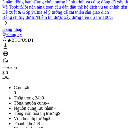
3 năm đồng hành
Cùng chúc mừng hành trình và cộng đồng đã xây d
Về Toobit
Một nền tảng toàn cầu dẫn đầu thế hệ dịch vụ tài chính tiền
Đề xuất & Góp ý
Chia sẻ ý tưởng để cải thiện sàn giao dịch
Bằng chứng dự trữ
Niềm tin được xây dựng trên dự trữ 100%
Đăng nhập
Đăng ký
🔥BTC/USDT
$ 0
--%
Cao 24h
0
Thấp trong 24h
0
Tổng nguồn cung
--
Nguồn cung lưu hành
--
Tổng vốn hóa thị trường
$ --
Vốn hóa thị trường
$ --
Thanh khoản
$ --