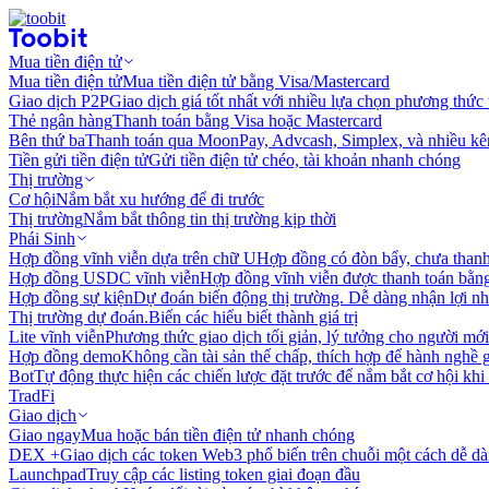
Mua tiền điện tử
Mua tiền điện tử
Mua tiền điện tử bằng Visa/Mastercard
Giao dịch P2P
Giao dịch giá tốt nhất với nhiều lựa chọn phương thức
Thẻ ngân hàng
Thanh toán bằng Visa hoặc Mastercard
Bên thứ ba
Thanh toán qua MoonPay, Advcash, Simplex, và nhiều kê
Tiền gửi tiền điện tử
Gửi tiền điện tử chéo, tài khoản nhanh chóng
Thị trường
Cơ hội
Nắm bắt xu hướng để đi trước
Thị trường
Nắm bắt thông tin thị trường kịp thời
Phái Sinh
Hợp đồng vĩnh viễn dựa trên chữ U
Hợp đồng có đòn bẩy, chưa than
Hợp đồng USDC vĩnh viễn
Hợp đồng vĩnh viễn được thanh toán b
Hợp đồng sự kiện
Dự đoán biến động thị trường. Dễ dàng nhận lợi n
Thị trường dự đoán.
Biến các hiểu biết thành giá trị
Lite vĩnh viễn
Phương thức giao dịch tối giản, lý tưởng cho người mới
Hợp đồng demo
Không cần tài sản thế chấp, thích hợp để hành nghề 
Bot
Tự động thực hiện các chiến lược đặt trước để nắm bắt cơ hội khi
TradFi
Giao dịch
Giao ngay
Mua hoặc bán tiền điện tử nhanh chóng
DEX +
Giao dịch các token Web3 phổ biến trên chuỗi một cách dễ d
Launchpad
Truy cập các listing token giai đoạn đầu