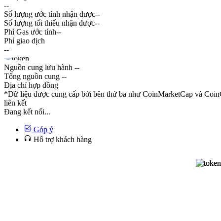
--
Số lượng ước tính nhận được
--
Số lượng tối thiểu nhận được
--
Phí Gas ước tính
--
Phí giao dịch
--
Nguồn cung lưu hành
--
Tổng nguồn cung
--
Địa chỉ hợp đồng
*Dữ liệu được cung cấp bởi bên thứ ba như CoinMarketCap và CoinG
liên kết
Đang kết nối...
Góp ý
Hỗ trợ khách hàng