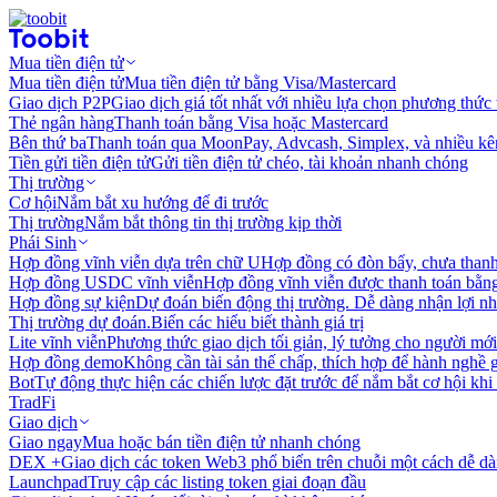
Mua tiền điện tử
Mua tiền điện tử
Mua tiền điện tử bằng Visa/Mastercard
Giao dịch P2P
Giao dịch giá tốt nhất với nhiều lựa chọn phương thức
Thẻ ngân hàng
Thanh toán bằng Visa hoặc Mastercard
Bên thứ ba
Thanh toán qua MoonPay, Advcash, Simplex, và nhiều kê
Tiền gửi tiền điện tử
Gửi tiền điện tử chéo, tài khoản nhanh chóng
Thị trường
Cơ hội
Nắm bắt xu hướng để đi trước
Thị trường
Nắm bắt thông tin thị trường kịp thời
Phái Sinh
Hợp đồng vĩnh viễn dựa trên chữ U
Hợp đồng có đòn bẩy, chưa than
Hợp đồng USDC vĩnh viễn
Hợp đồng vĩnh viễn được thanh toán b
Hợp đồng sự kiện
Dự đoán biến động thị trường. Dễ dàng nhận lợi n
Thị trường dự đoán.
Biến các hiểu biết thành giá trị
Lite vĩnh viễn
Phương thức giao dịch tối giản, lý tưởng cho người mới
Hợp đồng demo
Không cần tài sản thế chấp, thích hợp để hành nghề 
Bot
Tự động thực hiện các chiến lược đặt trước để nắm bắt cơ hội khi
TradFi
Giao dịch
Giao ngay
Mua hoặc bán tiền điện tử nhanh chóng
DEX +
Giao dịch các token Web3 phổ biến trên chuỗi một cách dễ d
Launchpad
Truy cập các listing token giai đoạn đầu