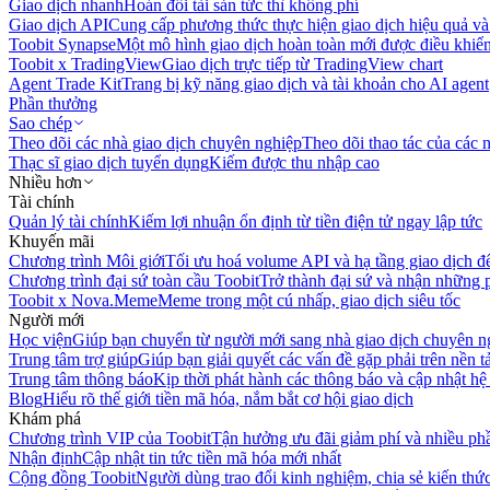
Giao dịch nhanh
Hoán đổi tài sản tức thì không phí
Giao dịch API
Cung cấp phương thức thực hiện giao dịch hiệu quả và
Toobit Synapse
Một mô hình giao dịch hoàn toàn mới được điều khiển
Toobit x TradingView
Giao dịch trực tiếp từ TradingView chart
Agent Trade Kit
Trang bị kỹ năng giao dịch và tài khoản cho AI agent
Phần thưởng
Sao chép
Theo dõi các nhà giao dịch chuyên nghiệp
Theo dõi thao tác của các n
Thạc sĩ giao dịch tuyển dụng
Kiếm được thu nhập cao
Nhiều hơn
Tài chính
Quản lý tài chính
Kiếm lợi nhuận ổn định từ tiền điện tử ngay lập tức
Khuyến mãi
Chương trình Môi giới
Tối ưu hoá volume API và hạ tầng giao dịch đ
Chương trình đại sứ toàn cầu Toobit
Trở thành đại sứ và nhận những p
Toobit x Nova.Meme
Meme trong một cú nhấp, giao dịch siêu tốc
Người mới
Học viện
Giúp bạn chuyển từ người mới sang nhà giao dịch chuyên n
Trung tâm trợ giúp
Giúp bạn giải quyết các vấn đề gặp phải trên nền t
Trung tâm thông báo
Kịp thời phát hành các thông báo và cập nhật hệ
Blog
Hiểu rõ thế giới tiền mã hóa, nắm bắt cơ hội giao dịch
Khám phá
Chương trình VIP của Toobit
Tận hưởng ưu đãi giảm phí và nhiều ph
Nhận định
Cập nhật tin tức tiền mã hóa mới nhất
Cộng đồng Toobit
Người dùng trao đổi kinh nghiệm, chia sẻ kiến thức