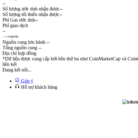
--
Số lượng ước tính nhận được
--
Số lượng tối thiểu nhận được
--
Phí Gas ước tính
--
Phí giao dịch
--
Nguồn cung lưu hành
--
Tổng nguồn cung
--
Địa chỉ hợp đồng
*Dữ liệu được cung cấp bởi bên thứ ba như CoinMarketCap và CoinG
liên kết
Đang kết nối...
Góp ý
Hỗ trợ khách hàng