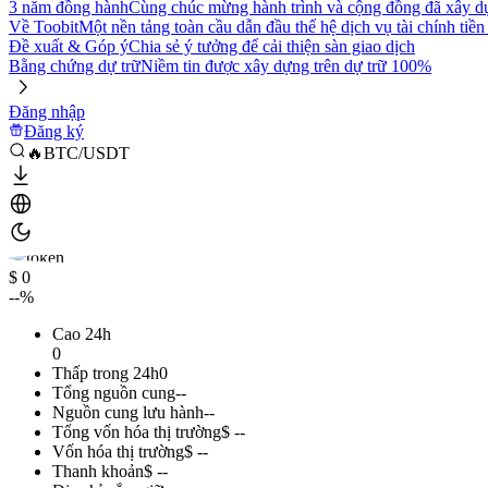
3 năm đồng hành
Cùng chúc mừng hành trình và cộng đồng đã xây d
Về Toobit
Một nền tảng toàn cầu dẫn đầu thế hệ dịch vụ tài chính tiền
Đề xuất & Góp ý
Chia sẻ ý tưởng để cải thiện sàn giao dịch
Bằng chứng dự trữ
Niềm tin được xây dựng trên dự trữ 100%
Đăng nhập
Đăng ký
🔥BTC/USDT
$ 0
--%
Cao 24h
0
Thấp trong 24h
0
Tổng nguồn cung
--
Nguồn cung lưu hành
--
Tổng vốn hóa thị trường
$ --
Vốn hóa thị trường
$ --
Thanh khoản
$ --