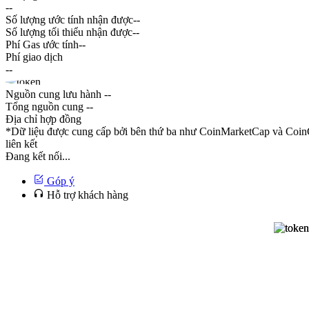
--
Số lượng ước tính nhận được
--
Số lượng tối thiểu nhận được
--
Phí Gas ước tính
--
Phí giao dịch
--
Nguồn cung lưu hành
--
Tổng nguồn cung
--
Địa chỉ hợp đồng
*Dữ liệu được cung cấp bởi bên thứ ba như CoinMarketCap và CoinG
liên kết
Đang kết nối...
Góp ý
Hỗ trợ khách hàng