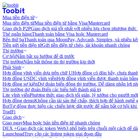
Mua tiền điện tử
Mua tiền điện tử
Mua tiền điện tử bằng Visa/Mastercard
Giao dịch P2P
Giao dịch giá tốt nhất với nhiều lựa chọn phương thức
Thẻ ngân hàng
Thanh toán bằng Visa hoặc Mastercard
Bên thứ ba
Thanh toán qua MoonPay, Advcash, Simplex, và nhiều kê
Tiền gửi tiền điện tử
Gửi tiền điện tử chéo, tài khoản nhanh chóng
Thị trường
Cơ hội
Nắm bắt xu hướng để đi trước
Thị trường
Nắm bắt thông tin thị trường kịp thời
Phái Sinh
Hợp đồng vĩnh viễn dựa trên chữ U
Hợp đồng có đòn bẩy, chưa than
Hợp đồng USDC vĩnh viễn
Hợp đồng vĩnh viễn được thanh toán b
Hợp đồng sự kiện
Dự đoán biến động thị trường. Dễ dàng nhận lợi n
Thị trường dự đoán.
Biến các hiểu biết thành giá trị
Lite vĩnh viễn
Phương thức giao dịch tối giản, lý tưởng cho người mới
Hợp đồng demo
Không cần tài sản thế chấp, thích hợp để hành nghề 
Bot
Tự động thực hiện các chiến lược đặt trước để nắm bắt cơ hội khi
TradFi
Giao dịch
Giao ngay
Mua hoặc bán tiền điện tử nhanh chóng
DEX +
Giao dịch các token Web3 phổ biến trên chuỗi một cách dễ d
Launchpad
Truy cập các listing token giai đoạn đầu