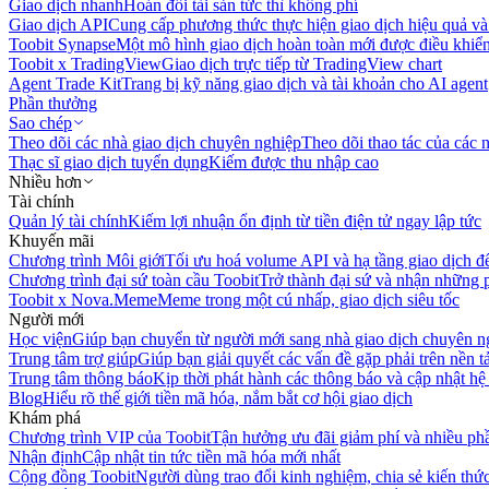
Giao dịch nhanh
Hoán đổi tài sản tức thì không phí
Giao dịch API
Cung cấp phương thức thực hiện giao dịch hiệu quả và
Toobit Synapse
Một mô hình giao dịch hoàn toàn mới được điều khiển
Toobit x TradingView
Giao dịch trực tiếp từ TradingView chart
Agent Trade Kit
Trang bị kỹ năng giao dịch và tài khoản cho AI agent
Phần thưởng
Sao chép
Theo dõi các nhà giao dịch chuyên nghiệp
Theo dõi thao tác của các n
Thạc sĩ giao dịch tuyển dụng
Kiếm được thu nhập cao
Nhiều hơn
Tài chính
Quản lý tài chính
Kiếm lợi nhuận ổn định từ tiền điện tử ngay lập tức
Khuyến mãi
Chương trình Môi giới
Tối ưu hoá volume API và hạ tầng giao dịch đ
Chương trình đại sứ toàn cầu Toobit
Trở thành đại sứ và nhận những p
Toobit x Nova.Meme
Meme trong một cú nhấp, giao dịch siêu tốc
Người mới
Học viện
Giúp bạn chuyển từ người mới sang nhà giao dịch chuyên n
Trung tâm trợ giúp
Giúp bạn giải quyết các vấn đề gặp phải trên nền t
Trung tâm thông báo
Kịp thời phát hành các thông báo và cập nhật hệ
Blog
Hiểu rõ thế giới tiền mã hóa, nắm bắt cơ hội giao dịch
Khám phá
Chương trình VIP của Toobit
Tận hưởng ưu đãi giảm phí và nhiều ph
Nhận định
Cập nhật tin tức tiền mã hóa mới nhất
Cộng đồng Toobit
Người dùng trao đổi kinh nghiệm, chia sẻ kiến thức