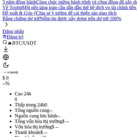
3 năm đồng hành
Cùng chúc mừng hành trình và cộng đồng đã xây d
Về Toobit
Một nền tảng toàn cầu dẫn đầu thế hệ dịch vụ tài chính tiền
Đề xuất & Góp ý
Chia sẻ ý tưởng để cải thiện sàn giao dịch
Bằng chứng dự trữ
Niềm tin được xây dựng trên dự trữ 100%
Đăng nhập
Đăng ký
🔥BTC/USDT
$ 0
--%
Cao 24h
0
Thấp trong 24h
0
Tổng nguồn cung
--
Nguồn cung lưu hành
--
Tổng vốn hóa thị trường
$ --
Vốn hóa thị trường
$ --
Thanh khoản
$ --