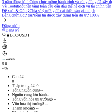
3 năm đồng hành
Cùng chúc mừng hành trình và cộng đồng đã xây d
Về Toobit
Một nền tảng toàn cầu dẫn đầu thế hệ dịch vụ tài chính tiền
Đề xuất & Góp ý
Chia sẻ ý tưởng để cải thiện sàn giao dịch
Bằng chứng dự trữ
Niềm tin được xây dựng trên dự trữ 100%
Đăng nhập
Đăng ký
🔥BTC/USDT
$ 0
--%
Cao 24h
0
Thấp trong 24h
0
Tổng nguồn cung
--
Nguồn cung lưu hành
--
Tổng vốn hóa thị trường
$ --
Vốn hóa thị trường
$ --
Thanh khoản
$ --