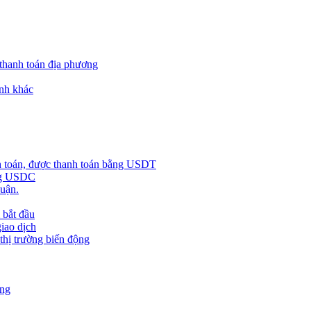
 thanh toán địa phương
nh khác
h toán, được thanh toán bằng USDT
ằng USDC
huận.
 bắt đầu
giao dịch
 thị trường biến động
àng