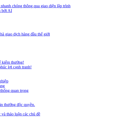
 nhanh chóng thông qua giao diện lập trình
 bởi AI
hà giao dịch hàng đầu thế giới
ể kiếm thưởng!
húc lợi cạnh tranh!
ghiệp
ảng
 thống quan trọng
ần thưởng độc quyền.
 và thảo luận các chủ đề