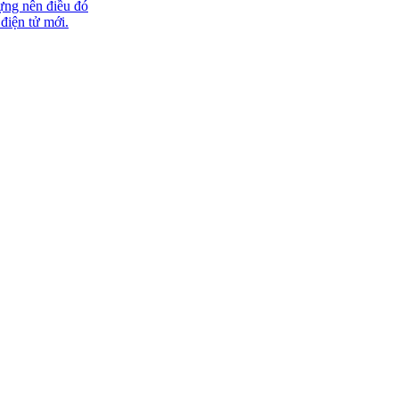
ựng nên điều đó
 điện tử mới.