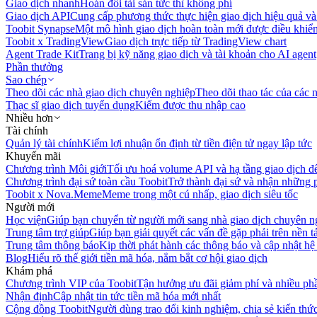
Giao dịch nhanh
Hoán đổi tài sản tức thì không phí
Giao dịch API
Cung cấp phương thức thực hiện giao dịch hiệu quả và
Toobit Synapse
Một mô hình giao dịch hoàn toàn mới được điều khiển
Toobit x TradingView
Giao dịch trực tiếp từ TradingView chart
Agent Trade Kit
Trang bị kỹ năng giao dịch và tài khoản cho AI agent
Phần thưởng
Sao chép
Theo dõi các nhà giao dịch chuyên nghiệp
Theo dõi thao tác của các n
Thạc sĩ giao dịch tuyển dụng
Kiếm được thu nhập cao
Nhiều hơn
Tài chính
Quản lý tài chính
Kiếm lợi nhuận ổn định từ tiền điện tử ngay lập tức
Khuyến mãi
Chương trình Môi giới
Tối ưu hoá volume API và hạ tầng giao dịch đ
Chương trình đại sứ toàn cầu Toobit
Trở thành đại sứ và nhận những p
Toobit x Nova.Meme
Meme trong một cú nhấp, giao dịch siêu tốc
Người mới
Học viện
Giúp bạn chuyển từ người mới sang nhà giao dịch chuyên n
Trung tâm trợ giúp
Giúp bạn giải quyết các vấn đề gặp phải trên nền t
Trung tâm thông báo
Kịp thời phát hành các thông báo và cập nhật hệ
Blog
Hiểu rõ thế giới tiền mã hóa, nắm bắt cơ hội giao dịch
Khám phá
Chương trình VIP của Toobit
Tận hưởng ưu đãi giảm phí và nhiều ph
Nhận định
Cập nhật tin tức tiền mã hóa mới nhất
Cộng đồng Toobit
Người dùng trao đổi kinh nghiệm, chia sẻ kiến thức