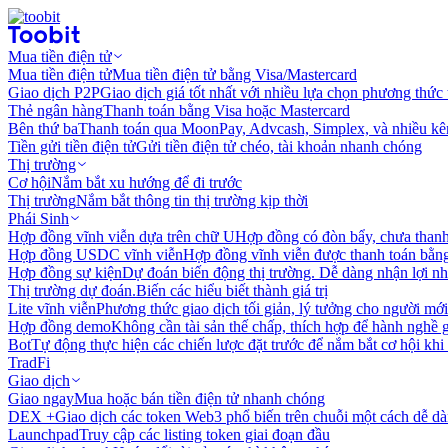
Mua tiền điện tử
Mua tiền điện tử
Mua tiền điện tử bằng Visa/Mastercard
Giao dịch P2P
Giao dịch giá tốt nhất với nhiều lựa chọn phương thức
Thẻ ngân hàng
Thanh toán bằng Visa hoặc Mastercard
Bên thứ ba
Thanh toán qua MoonPay, Advcash, Simplex, và nhiều kê
Tiền gửi tiền điện tử
Gửi tiền điện tử chéo, tài khoản nhanh chóng
Thị trường
Cơ hội
Nắm bắt xu hướng để đi trước
Thị trường
Nắm bắt thông tin thị trường kịp thời
Phái Sinh
Hợp đồng vĩnh viễn dựa trên chữ U
Hợp đồng có đòn bẩy, chưa than
Hợp đồng USDC vĩnh viễn
Hợp đồng vĩnh viễn được thanh toán b
Hợp đồng sự kiện
Dự đoán biến động thị trường. Dễ dàng nhận lợi n
Thị trường dự đoán.
Biến các hiểu biết thành giá trị
Lite vĩnh viễn
Phương thức giao dịch tối giản, lý tưởng cho người mới
Hợp đồng demo
Không cần tài sản thế chấp, thích hợp để hành nghề 
Bot
Tự động thực hiện các chiến lược đặt trước để nắm bắt cơ hội khi
TradFi
Giao dịch
Giao ngay
Mua hoặc bán tiền điện tử nhanh chóng
DEX +
Giao dịch các token Web3 phổ biến trên chuỗi một cách dễ d
Launchpad
Truy cập các listing token giai đoạn đầu