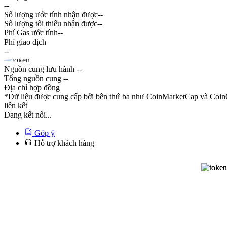
--
Số lượng ước tính nhận được
--
Số lượng tối thiểu nhận được
--
Phí Gas ước tính
--
Phí giao dịch
--
Nguồn cung lưu hành
--
Tổng nguồn cung
--
Địa chỉ hợp đồng
*Dữ liệu được cung cấp bởi bên thứ ba như CoinMarketCap và CoinG
liên kết
Đang kết nối...
Góp ý
Hỗ trợ khách hàng