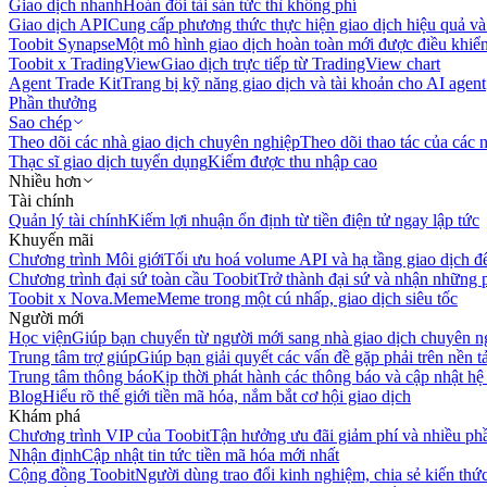
Giao dịch nhanh
Hoán đổi tài sản tức thì không phí
Giao dịch API
Cung cấp phương thức thực hiện giao dịch hiệu quả và
Toobit Synapse
Một mô hình giao dịch hoàn toàn mới được điều khiển
Toobit x TradingView
Giao dịch trực tiếp từ TradingView chart
Agent Trade Kit
Trang bị kỹ năng giao dịch và tài khoản cho AI agent
Phần thưởng
Sao chép
Theo dõi các nhà giao dịch chuyên nghiệp
Theo dõi thao tác của các n
Thạc sĩ giao dịch tuyển dụng
Kiếm được thu nhập cao
Nhiều hơn
Tài chính
Quản lý tài chính
Kiếm lợi nhuận ổn định từ tiền điện tử ngay lập tức
Khuyến mãi
Chương trình Môi giới
Tối ưu hoá volume API và hạ tầng giao dịch đ
Chương trình đại sứ toàn cầu Toobit
Trở thành đại sứ và nhận những p
Toobit x Nova.Meme
Meme trong một cú nhấp, giao dịch siêu tốc
Người mới
Học viện
Giúp bạn chuyển từ người mới sang nhà giao dịch chuyên n
Trung tâm trợ giúp
Giúp bạn giải quyết các vấn đề gặp phải trên nền t
Trung tâm thông báo
Kịp thời phát hành các thông báo và cập nhật hệ
Blog
Hiểu rõ thế giới tiền mã hóa, nắm bắt cơ hội giao dịch
Khám phá
Chương trình VIP của Toobit
Tận hưởng ưu đãi giảm phí và nhiều ph
Nhận định
Cập nhật tin tức tiền mã hóa mới nhất
Cộng đồng Toobit
Người dùng trao đổi kinh nghiệm, chia sẻ kiến thức