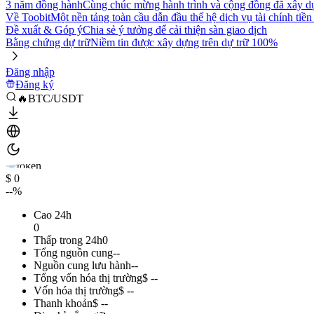
3 năm đồng hành
Cùng chúc mừng hành trình và cộng đồng đã xây d
Về Toobit
Một nền tảng toàn cầu dẫn đầu thế hệ dịch vụ tài chính tiền
Đề xuất & Góp ý
Chia sẻ ý tưởng để cải thiện sàn giao dịch
Bằng chứng dự trữ
Niềm tin được xây dựng trên dự trữ 100%
Đăng nhập
Đăng ký
🔥BTC/USDT
$ 0
--%
Cao 24h
0
Thấp trong 24h
0
Tổng nguồn cung
--
Nguồn cung lưu hành
--
Tổng vốn hóa thị trường
$ --
Vốn hóa thị trường
$ --
Thanh khoản
$ --