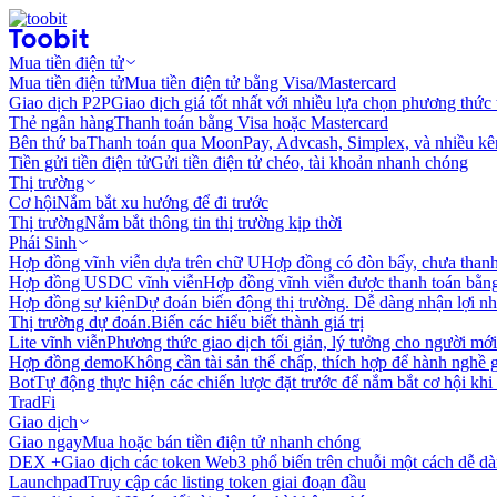
Mua tiền điện tử
Mua tiền điện tử
Mua tiền điện tử bằng Visa/Mastercard
Giao dịch P2P
Giao dịch giá tốt nhất với nhiều lựa chọn phương thức
Thẻ ngân hàng
Thanh toán bằng Visa hoặc Mastercard
Bên thứ ba
Thanh toán qua MoonPay, Advcash, Simplex, và nhiều kê
Tiền gửi tiền điện tử
Gửi tiền điện tử chéo, tài khoản nhanh chóng
Thị trường
Cơ hội
Nắm bắt xu hướng để đi trước
Thị trường
Nắm bắt thông tin thị trường kịp thời
Phái Sinh
Hợp đồng vĩnh viễn dựa trên chữ U
Hợp đồng có đòn bẩy, chưa than
Hợp đồng USDC vĩnh viễn
Hợp đồng vĩnh viễn được thanh toán b
Hợp đồng sự kiện
Dự đoán biến động thị trường. Dễ dàng nhận lợi n
Thị trường dự đoán.
Biến các hiểu biết thành giá trị
Lite vĩnh viễn
Phương thức giao dịch tối giản, lý tưởng cho người mới
Hợp đồng demo
Không cần tài sản thế chấp, thích hợp để hành nghề 
Bot
Tự động thực hiện các chiến lược đặt trước để nắm bắt cơ hội khi
TradFi
Giao dịch
Giao ngay
Mua hoặc bán tiền điện tử nhanh chóng
DEX +
Giao dịch các token Web3 phổ biến trên chuỗi một cách dễ d
Launchpad
Truy cập các listing token giai đoạn đầu