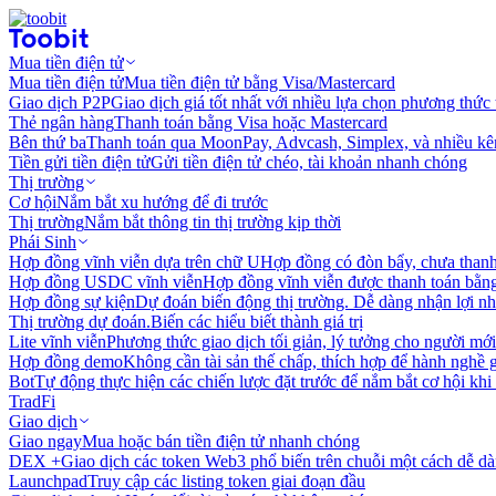
Mua tiền điện tử
Mua tiền điện tử
Mua tiền điện tử bằng Visa/Mastercard
Giao dịch P2P
Giao dịch giá tốt nhất với nhiều lựa chọn phương thức
Thẻ ngân hàng
Thanh toán bằng Visa hoặc Mastercard
Bên thứ ba
Thanh toán qua MoonPay, Advcash, Simplex, và nhiều kê
Tiền gửi tiền điện tử
Gửi tiền điện tử chéo, tài khoản nhanh chóng
Thị trường
Cơ hội
Nắm bắt xu hướng để đi trước
Thị trường
Nắm bắt thông tin thị trường kịp thời
Phái Sinh
Hợp đồng vĩnh viễn dựa trên chữ U
Hợp đồng có đòn bẩy, chưa than
Hợp đồng USDC vĩnh viễn
Hợp đồng vĩnh viễn được thanh toán b
Hợp đồng sự kiện
Dự đoán biến động thị trường. Dễ dàng nhận lợi n
Thị trường dự đoán.
Biến các hiểu biết thành giá trị
Lite vĩnh viễn
Phương thức giao dịch tối giản, lý tưởng cho người mới
Hợp đồng demo
Không cần tài sản thế chấp, thích hợp để hành nghề 
Bot
Tự động thực hiện các chiến lược đặt trước để nắm bắt cơ hội khi
TradFi
Giao dịch
Giao ngay
Mua hoặc bán tiền điện tử nhanh chóng
DEX +
Giao dịch các token Web3 phổ biến trên chuỗi một cách dễ d
Launchpad
Truy cập các listing token giai đoạn đầu