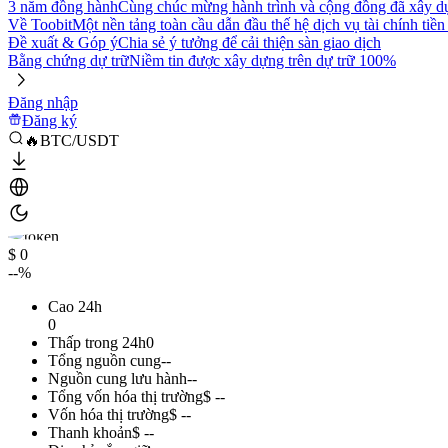
3 năm đồng hành
Cùng chúc mừng hành trình và cộng đồng đã xây d
Về Toobit
Một nền tảng toàn cầu dẫn đầu thế hệ dịch vụ tài chính tiền
Đề xuất & Góp ý
Chia sẻ ý tưởng để cải thiện sàn giao dịch
Bằng chứng dự trữ
Niềm tin được xây dựng trên dự trữ 100%
Đăng nhập
Đăng ký
🔥BTC/USDT
$ 0
--%
Cao 24h
0
Thấp trong 24h
0
Tổng nguồn cung
--
Nguồn cung lưu hành
--
Tổng vốn hóa thị trường
$ --
Vốn hóa thị trường
$ --
Thanh khoản
$ --