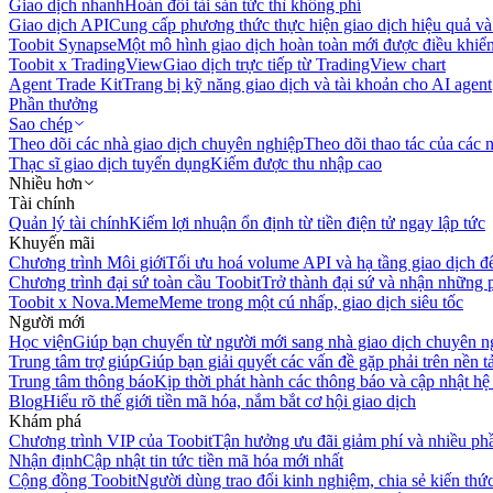
Giao dịch nhanh
Hoán đổi tài sản tức thì không phí
Giao dịch API
Cung cấp phương thức thực hiện giao dịch hiệu quả và
Toobit Synapse
Một mô hình giao dịch hoàn toàn mới được điều khiển
Toobit x TradingView
Giao dịch trực tiếp từ TradingView chart
Agent Trade Kit
Trang bị kỹ năng giao dịch và tài khoản cho AI agent
Phần thưởng
Sao chép
Theo dõi các nhà giao dịch chuyên nghiệp
Theo dõi thao tác của các n
Thạc sĩ giao dịch tuyển dụng
Kiếm được thu nhập cao
Nhiều hơn
Tài chính
Quản lý tài chính
Kiếm lợi nhuận ổn định từ tiền điện tử ngay lập tức
Khuyến mãi
Chương trình Môi giới
Tối ưu hoá volume API và hạ tầng giao dịch đ
Chương trình đại sứ toàn cầu Toobit
Trở thành đại sứ và nhận những p
Toobit x Nova.Meme
Meme trong một cú nhấp, giao dịch siêu tốc
Người mới
Học viện
Giúp bạn chuyển từ người mới sang nhà giao dịch chuyên n
Trung tâm trợ giúp
Giúp bạn giải quyết các vấn đề gặp phải trên nền t
Trung tâm thông báo
Kịp thời phát hành các thông báo và cập nhật hệ
Blog
Hiểu rõ thế giới tiền mã hóa, nắm bắt cơ hội giao dịch
Khám phá
Chương trình VIP của Toobit
Tận hưởng ưu đãi giảm phí và nhiều ph
Nhận định
Cập nhật tin tức tiền mã hóa mới nhất
Cộng đồng Toobit
Người dùng trao đổi kinh nghiệm, chia sẻ kiến thức