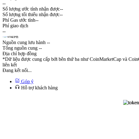
--
Số lượng ước tính nhận được
--
Số lượng tối thiểu nhận được
--
Phí Gas ước tính
--
Phí giao dịch
--
Nguồn cung lưu hành
--
Tổng nguồn cung
--
Địa chỉ hợp đồng
*Dữ liệu được cung cấp bởi bên thứ ba như CoinMarketCap và CoinG
liên kết
Đang kết nối...
Góp ý
Hỗ trợ khách hàng