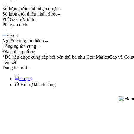
--
Số lượng ước tính nhận được
--
Số lượng tối thiểu nhận được
--
Phí Gas ước tính
--
Phí giao dịch
--
Nguồn cung lưu hành
--
Tổng nguồn cung
--
Địa chỉ hợp đồng
*Dữ liệu được cung cấp bởi bên thứ ba như CoinMarketCap và CoinG
liên kết
Đang kết nối...
Góp ý
Hỗ trợ khách hàng