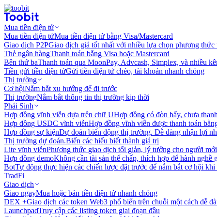
Mua tiền điện tử
Mua tiền điện tử
Mua tiền điện tử bằng Visa/Mastercard
Giao dịch P2P
Giao dịch giá tốt nhất với nhiều lựa chọn phương thức
Thẻ ngân hàng
Thanh toán bằng Visa hoặc Mastercard
Bên thứ ba
Thanh toán qua MoonPay, Advcash, Simplex, và nhiều kê
Tiền gửi tiền điện tử
Gửi tiền điện tử chéo, tài khoản nhanh chóng
Thị trường
Cơ hội
Nắm bắt xu hướng để đi trước
Thị trường
Nắm bắt thông tin thị trường kịp thời
Phái Sinh
Hợp đồng vĩnh viễn dựa trên chữ U
Hợp đồng có đòn bẩy, chưa than
Hợp đồng USDC vĩnh viễn
Hợp đồng vĩnh viễn được thanh toán b
Hợp đồng sự kiện
Dự đoán biến động thị trường. Dễ dàng nhận lợi n
Thị trường dự đoán.
Biến các hiểu biết thành giá trị
Lite vĩnh viễn
Phương thức giao dịch tối giản, lý tưởng cho người mới
Hợp đồng demo
Không cần tài sản thế chấp, thích hợp để hành nghề 
Bot
Tự động thực hiện các chiến lược đặt trước để nắm bắt cơ hội khi
TradFi
Giao dịch
Giao ngay
Mua hoặc bán tiền điện tử nhanh chóng
DEX +
Giao dịch các token Web3 phổ biến trên chuỗi một cách dễ d
Launchpad
Truy cập các listing token giai đoạn đầu