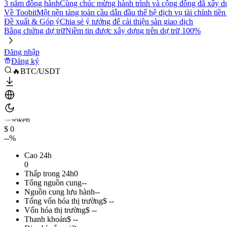
3 năm đồng hành
Cùng chúc mừng hành trình và cộng đồng đã xây d
Về Toobit
Một nền tảng toàn cầu dẫn đầu thế hệ dịch vụ tài chính tiền
Đề xuất & Góp ý
Chia sẻ ý tưởng để cải thiện sàn giao dịch
Bằng chứng dự trữ
Niềm tin được xây dựng trên dự trữ 100%
Đăng nhập
Đăng ký
🔥BTC/USDT
$ 0
--%
Cao 24h
0
Thấp trong 24h
0
Tổng nguồn cung
--
Nguồn cung lưu hành
--
Tổng vốn hóa thị trường
$ --
Vốn hóa thị trường
$ --
Thanh khoản
$ --