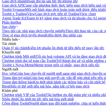
Giao dịch nhanh
Hoán đổi tài sản tức thì không phí
Giao dịch API
Cung cấp phương thức thực hiện giao dịch hiệu quả và
Toobit Synapse
Một mô hình giao dịch hoàn toàn mới được điều khiển
Toobit x TradingView
Giao dịch trực tiếp từ TradingView chart
Agent Trade Kit
Trang bị kỹ năng giao dịch và tài khoản cho AI agent
Phần thưởng
Sao chép
Theo dõi các nhà giao dịch chuyên nghiệp
Theo dõi thao tác của các n
Thạc sĩ giao dịch tuyển dụng
Kiếm được thu nhập cao
Nhiều hơn
Tài chính
Quản lý tài chính
Kiếm lợi nhuận ổn định từ tiền điện tử ngay lập tức
Khuyến mãi
Chương trình Môi giới
Tối ưu hoá volume API và hạ tầng giao dịch đ
Chương trình đại sứ toàn cầu Toobit
Trở thành đại sứ và nhận những p
Toobit x Nova.Meme
Meme trong một cú nhấp, giao dịch siêu tốc
Người mới
Học viện
Giúp bạn chuyển từ người mới sang nhà giao dịch chuyên n
Trung tâm trợ giúp
Giúp bạn giải quyết các vấn đề gặp phải trên nền t
Trung tâm thông báo
Kịp thời phát hành các thông báo và cập nhật hệ
Blog
Hiểu rõ thế giới tiền mã hóa, nắm bắt cơ hội giao dịch
Khám phá
Chương trình VIP của Toobit
Tận hưởng ưu đãi giảm phí và nhiều ph
Nhận định
Cập nhật tin tức tiền mã hóa mới nhất
Cộng đồng Toobit
Người dùng trao đổi kinh nghiệm, chia sẻ kiến thức