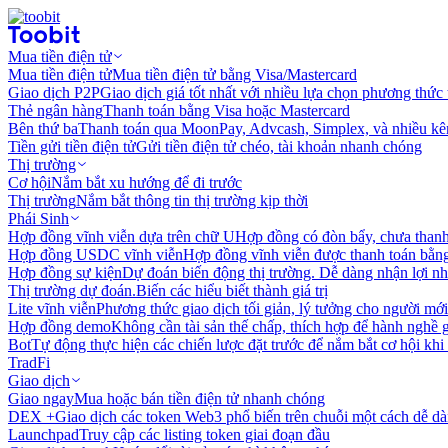
Mua tiền điện tử
Mua tiền điện tử
Mua tiền điện tử bằng Visa/Mastercard
Giao dịch P2P
Giao dịch giá tốt nhất với nhiều lựa chọn phương thức
Thẻ ngân hàng
Thanh toán bằng Visa hoặc Mastercard
Bên thứ ba
Thanh toán qua MoonPay, Advcash, Simplex, và nhiều kê
Tiền gửi tiền điện tử
Gửi tiền điện tử chéo, tài khoản nhanh chóng
Thị trường
Cơ hội
Nắm bắt xu hướng để đi trước
Thị trường
Nắm bắt thông tin thị trường kịp thời
Phái Sinh
Hợp đồng vĩnh viễn dựa trên chữ U
Hợp đồng có đòn bẩy, chưa than
Hợp đồng USDC vĩnh viễn
Hợp đồng vĩnh viễn được thanh toán b
Hợp đồng sự kiện
Dự đoán biến động thị trường. Dễ dàng nhận lợi n
Thị trường dự đoán.
Biến các hiểu biết thành giá trị
Lite vĩnh viễn
Phương thức giao dịch tối giản, lý tưởng cho người mới
Hợp đồng demo
Không cần tài sản thế chấp, thích hợp để hành nghề 
Bot
Tự động thực hiện các chiến lược đặt trước để nắm bắt cơ hội khi
TradFi
Giao dịch
Giao ngay
Mua hoặc bán tiền điện tử nhanh chóng
DEX +
Giao dịch các token Web3 phổ biến trên chuỗi một cách dễ d
Launchpad
Truy cập các listing token giai đoạn đầu