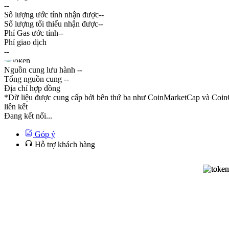
--
Số lượng ước tính nhận được
--
Số lượng tối thiểu nhận được
--
Phí Gas ước tính
--
Phí giao dịch
--
Nguồn cung lưu hành
--
Tổng nguồn cung
--
Địa chỉ hợp đồng
*Dữ liệu được cung cấp bởi bên thứ ba như CoinMarketCap và CoinG
liên kết
Đang kết nối...
Góp ý
Hỗ trợ khách hàng