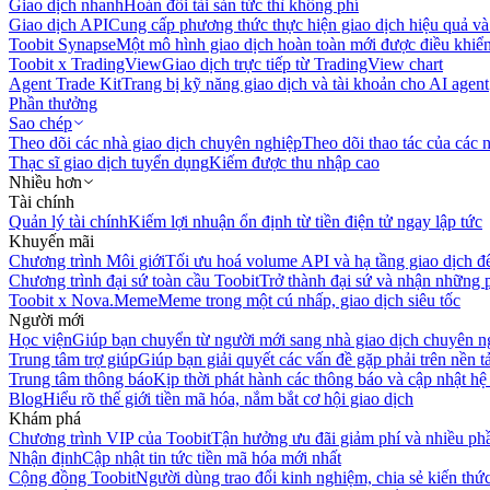
Giao dịch nhanh
Hoán đổi tài sản tức thì không phí
Giao dịch API
Cung cấp phương thức thực hiện giao dịch hiệu quả và
Toobit Synapse
Một mô hình giao dịch hoàn toàn mới được điều khiển
Toobit x TradingView
Giao dịch trực tiếp từ TradingView chart
Agent Trade Kit
Trang bị kỹ năng giao dịch và tài khoản cho AI agent
Phần thưởng
Sao chép
Theo dõi các nhà giao dịch chuyên nghiệp
Theo dõi thao tác của các n
Thạc sĩ giao dịch tuyển dụng
Kiếm được thu nhập cao
Nhiều hơn
Tài chính
Quản lý tài chính
Kiếm lợi nhuận ổn định từ tiền điện tử ngay lập tức
Khuyến mãi
Chương trình Môi giới
Tối ưu hoá volume API và hạ tầng giao dịch đ
Chương trình đại sứ toàn cầu Toobit
Trở thành đại sứ và nhận những p
Toobit x Nova.Meme
Meme trong một cú nhấp, giao dịch siêu tốc
Người mới
Học viện
Giúp bạn chuyển từ người mới sang nhà giao dịch chuyên n
Trung tâm trợ giúp
Giúp bạn giải quyết các vấn đề gặp phải trên nền t
Trung tâm thông báo
Kịp thời phát hành các thông báo và cập nhật hệ
Blog
Hiểu rõ thế giới tiền mã hóa, nắm bắt cơ hội giao dịch
Khám phá
Chương trình VIP của Toobit
Tận hưởng ưu đãi giảm phí và nhiều ph
Nhận định
Cập nhật tin tức tiền mã hóa mới nhất
Cộng đồng Toobit
Người dùng trao đổi kinh nghiệm, chia sẻ kiến thức