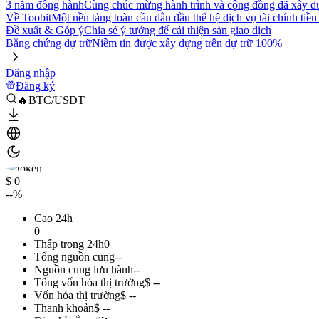
3 năm đồng hành
Cùng chúc mừng hành trình và cộng đồng đã xây d
Về Toobit
Một nền tảng toàn cầu dẫn đầu thế hệ dịch vụ tài chính tiền
Đề xuất & Góp ý
Chia sẻ ý tưởng để cải thiện sàn giao dịch
Bằng chứng dự trữ
Niềm tin được xây dựng trên dự trữ 100%
Đăng nhập
Đăng ký
🔥BTC/USDT
$ 0
--%
Cao 24h
0
Thấp trong 24h
0
Tổng nguồn cung
--
Nguồn cung lưu hành
--
Tổng vốn hóa thị trường
$ --
Vốn hóa thị trường
$ --
Thanh khoản
$ --