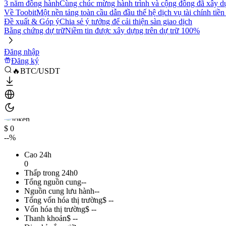
3 năm đồng hành
Cùng chúc mừng hành trình và cộng đồng đã xây d
Về Toobit
Một nền tảng toàn cầu dẫn đầu thế hệ dịch vụ tài chính tiền
Đề xuất & Góp ý
Chia sẻ ý tưởng để cải thiện sàn giao dịch
Bằng chứng dự trữ
Niềm tin được xây dựng trên dự trữ 100%
Đăng nhập
Đăng ký
🔥BTC/USDT
$ 0
--%
Cao 24h
0
Thấp trong 24h
0
Tổng nguồn cung
--
Nguồn cung lưu hành
--
Tổng vốn hóa thị trường
$ --
Vốn hóa thị trường
$ --
Thanh khoản
$ --