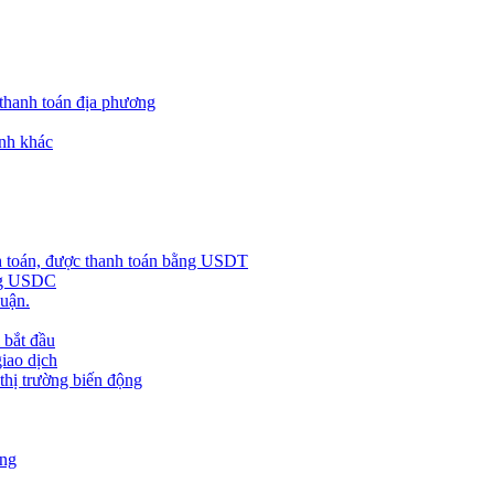
 thanh toán địa phương
nh khác
h toán, được thanh toán bằng USDT
ằng USDC
huận.
 bắt đầu
giao dịch
 thị trường biến động
àng