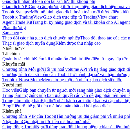
Giao dịch nhanh
Hoán đổi tài sản tức thì không phí
Giao dịch API
Cung cấp phương thức thực hiện giao dịch hiệu quả và
Toobit Synapse
Một mô hình giao dịch hoàn toàn mới được điều khiển
Toobit x TradingView
Giao dịch trực tiếp từ TradingView chart
Agent Trade Kit
Trang bị kỹ năng giao dịch và tài khoản cho AI agent
Phần thưởng
Sao chép
Theo dõi các nhà giao dịch chuyên nghiệp
Theo dõi thao tác của các n
Thạc sĩ giao dịch tuyển dụng
Kiếm được thu nhập cao
Nhiều hơn
Tài chính
Quản lý tài chính
Kiếm lợi nhuận ổn định từ tiền điện tử ngay lập tức
Khuyến mãi
Chương trình Môi giới
Tối ưu hoá volume API và hạ tầng giao dịch đ
Chương trình đại sứ toàn cầu Toobit
Trở thành đại sứ và nhận những p
Toobit x Nova.Meme
Meme trong một cú nhấp, giao dịch siêu tốc
Người mới
Học viện
Giúp bạn chuyển từ người mới sang nhà giao dịch chuyên n
Trung tâm trợ giúp
Giúp bạn giải quyết các vấn đề gặp phải trên nền t
Trung tâm thông báo
Kịp thời phát hành các thông báo và cập nhật hệ
Blog
Hiểu rõ thế giới tiền mã hóa, nắm bắt cơ hội giao dịch
Khám phá
Chương trình VIP của Toobit
Tận hưởng ưu đãi giảm phí và nhiều ph
Nhận định
Cập nhật tin tức tiền mã hóa mới nhất
Cộng đồng Toobit
Người dùng trao đổi kinh nghiệm, chia sẻ kiến thức