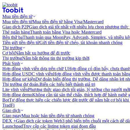
Mua tiền điện tử
Mua tiền điện tử
Mua tiền điện tử bằng Visa/Mastercard
Giao dịch P2P
Giao dịch giá tốt nhất với nhiều lựa chọn phương thức
Thẻ ngân hàng
Thanh toán bằng Visa hoặc Mastercard
Bên thứ ba
Thanh toán qua MoonPay, Advcash, Simplex, và nhiều kê
Tiền gửi tiền điện tử
Gửi tiền điện tử chéo, tài khoản nhanh chóng
Thị trường
Cơ hội
Nắm bắt xu hướng để đi trước
Thị trường
Nắm bắt thông tin thị trường kịp thời
Phái Sinh
Hợp đồng vĩnh viễn dựa trên chữ U
Hợp đồng có đòn bẩy, chưa than
Hợp đồng USDC vĩnh viễn
Hợp đồng vĩnh viễn được thanh toán b
Hợp đồng sự kiện
Dự đoán biến động thị trường. Dễ dàng nhận lợi n
Thị trường dự đoán.
Biến các hiểu biết thành giá trị
Lite vĩnh viễn
Phương thức giao dịch tối giản, lý tưởng cho người mới
Hợp đồng demo
Không cần tài sản thế chấp, thích hợp để hành nghề 
Bot
Tự động thực hiện các chiến lược đặt trước để nắm bắt cơ hội khi
TradFi
Giao dịch
Giao ngay
Mua hoặc bán tiền điện tử nhanh chóng
DEX +
Giao dịch các token Web3 phổ biến trên chuỗi một cách dễ d
Launchpad
Truy cập các listing token giai đoạn đầu