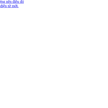
ựng nên điều đó
 điện tử mới.