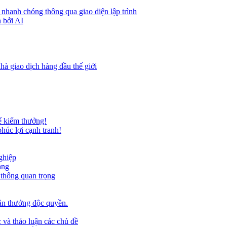
 nhanh chóng thông qua giao diện lập trình
 bởi AI
hà giao dịch hàng đầu thế giới
ể kiếm thưởng!
húc lợi cạnh tranh!
ghiệp
ảng
 thống quan trọng
ần thưởng độc quyền.
 và thảo luận các chủ đề