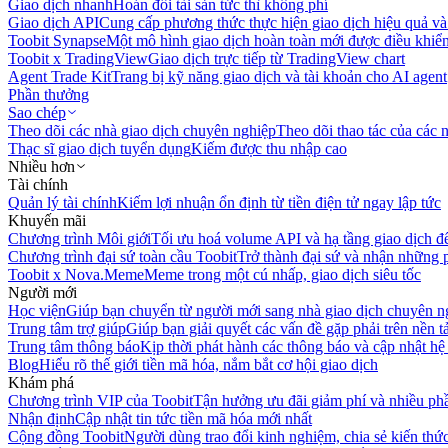
Giao dịch nhanh
Hoán đổi tài sản tức thì không phí
Giao dịch API
Cung cấp phương thức thực hiện giao dịch hiệu quả và
Toobit Synapse
Một mô hình giao dịch hoàn toàn mới được điều khiển
Toobit x TradingView
Giao dịch trực tiếp từ TradingView chart
Agent Trade Kit
Trang bị kỹ năng giao dịch và tài khoản cho AI agent
Phần thưởng
Sao chép
Theo dõi các nhà giao dịch chuyên nghiệp
Theo dõi thao tác của các n
Thạc sĩ giao dịch tuyển dụng
Kiếm được thu nhập cao
Nhiều hơn
Tài chính
Quản lý tài chính
Kiếm lợi nhuận ổn định từ tiền điện tử ngay lập tức
Khuyến mãi
Chương trình Môi giới
Tối ưu hoá volume API và hạ tầng giao dịch đ
Chương trình đại sứ toàn cầu Toobit
Trở thành đại sứ và nhận những p
Toobit x Nova.Meme
Meme trong một cú nhấp, giao dịch siêu tốc
Người mới
Học viện
Giúp bạn chuyển từ người mới sang nhà giao dịch chuyên n
Trung tâm trợ giúp
Giúp bạn giải quyết các vấn đề gặp phải trên nền t
Trung tâm thông báo
Kịp thời phát hành các thông báo và cập nhật hệ
Blog
Hiểu rõ thế giới tiền mã hóa, nắm bắt cơ hội giao dịch
Khám phá
Chương trình VIP của Toobit
Tận hưởng ưu đãi giảm phí và nhiều ph
Nhận định
Cập nhật tin tức tiền mã hóa mới nhất
Cộng đồng Toobit
Người dùng trao đổi kinh nghiệm, chia sẻ kiến thức