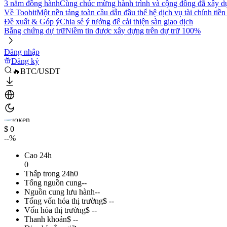
3 năm đồng hành
Cùng chúc mừng hành trình và cộng đồng đã xây d
Về Toobit
Một nền tảng toàn cầu dẫn đầu thế hệ dịch vụ tài chính tiền
Đề xuất & Góp ý
Chia sẻ ý tưởng để cải thiện sàn giao dịch
Bằng chứng dự trữ
Niềm tin được xây dựng trên dự trữ 100%
Đăng nhập
Đăng ký
🔥BTC/USDT
$ 0
--%
Cao 24h
0
Thấp trong 24h
0
Tổng nguồn cung
--
Nguồn cung lưu hành
--
Tổng vốn hóa thị trường
$ --
Vốn hóa thị trường
$ --
Thanh khoản
$ --