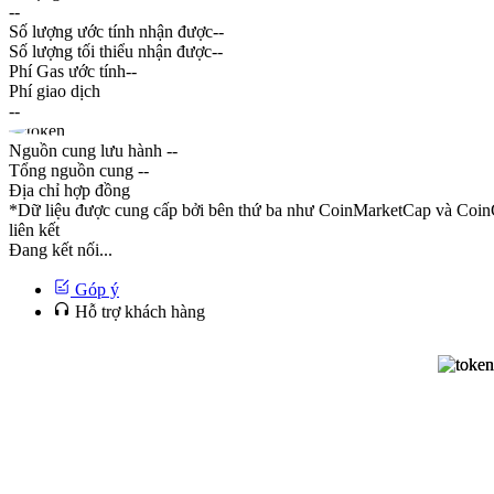
--
Số lượng ước tính nhận được
--
Số lượng tối thiểu nhận được
--
Phí Gas ước tính
--
Phí giao dịch
--
Nguồn cung lưu hành
--
Tổng nguồn cung
--
Địa chỉ hợp đồng
*Dữ liệu được cung cấp bởi bên thứ ba như CoinMarketCap và CoinG
liên kết
Đang kết nối...
Góp ý
Hỗ trợ khách hàng