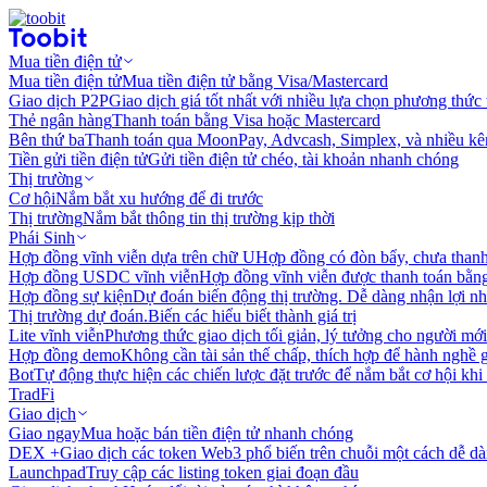
Mua tiền điện tử
Mua tiền điện tử
Mua tiền điện tử bằng Visa/Mastercard
Giao dịch P2P
Giao dịch giá tốt nhất với nhiều lựa chọn phương thức
Thẻ ngân hàng
Thanh toán bằng Visa hoặc Mastercard
Bên thứ ba
Thanh toán qua MoonPay, Advcash, Simplex, và nhiều kê
Tiền gửi tiền điện tử
Gửi tiền điện tử chéo, tài khoản nhanh chóng
Thị trường
Cơ hội
Nắm bắt xu hướng để đi trước
Thị trường
Nắm bắt thông tin thị trường kịp thời
Phái Sinh
Hợp đồng vĩnh viễn dựa trên chữ U
Hợp đồng có đòn bẩy, chưa than
Hợp đồng USDC vĩnh viễn
Hợp đồng vĩnh viễn được thanh toán b
Hợp đồng sự kiện
Dự đoán biến động thị trường. Dễ dàng nhận lợi n
Thị trường dự đoán.
Biến các hiểu biết thành giá trị
Lite vĩnh viễn
Phương thức giao dịch tối giản, lý tưởng cho người mới
Hợp đồng demo
Không cần tài sản thế chấp, thích hợp để hành nghề 
Bot
Tự động thực hiện các chiến lược đặt trước để nắm bắt cơ hội khi
TradFi
Giao dịch
Giao ngay
Mua hoặc bán tiền điện tử nhanh chóng
DEX +
Giao dịch các token Web3 phổ biến trên chuỗi một cách dễ d
Launchpad
Truy cập các listing token giai đoạn đầu