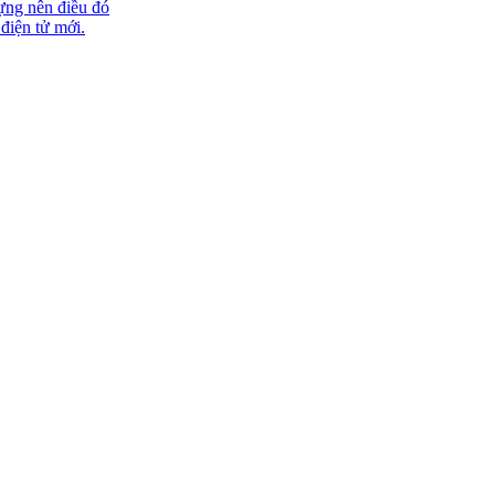
ựng nên điều đó
 điện tử mới.