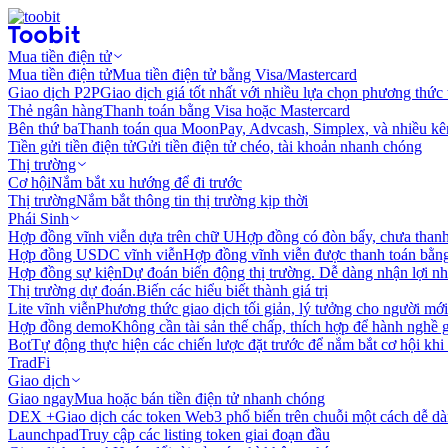
Mua tiền điện tử
Mua tiền điện tử
Mua tiền điện tử bằng Visa/Mastercard
Giao dịch P2P
Giao dịch giá tốt nhất với nhiều lựa chọn phương thức
Thẻ ngân hàng
Thanh toán bằng Visa hoặc Mastercard
Bên thứ ba
Thanh toán qua MoonPay, Advcash, Simplex, và nhiều kê
Tiền gửi tiền điện tử
Gửi tiền điện tử chéo, tài khoản nhanh chóng
Thị trường
Cơ hội
Nắm bắt xu hướng để đi trước
Thị trường
Nắm bắt thông tin thị trường kịp thời
Phái Sinh
Hợp đồng vĩnh viễn dựa trên chữ U
Hợp đồng có đòn bẩy, chưa than
Hợp đồng USDC vĩnh viễn
Hợp đồng vĩnh viễn được thanh toán b
Hợp đồng sự kiện
Dự đoán biến động thị trường. Dễ dàng nhận lợi n
Thị trường dự đoán.
Biến các hiểu biết thành giá trị
Lite vĩnh viễn
Phương thức giao dịch tối giản, lý tưởng cho người mới
Hợp đồng demo
Không cần tài sản thế chấp, thích hợp để hành nghề 
Bot
Tự động thực hiện các chiến lược đặt trước để nắm bắt cơ hội khi
TradFi
Giao dịch
Giao ngay
Mua hoặc bán tiền điện tử nhanh chóng
DEX +
Giao dịch các token Web3 phổ biến trên chuỗi một cách dễ d
Launchpad
Truy cập các listing token giai đoạn đầu