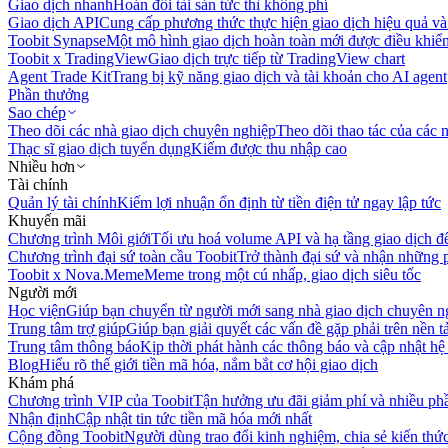
Giao dịch nhanh
Hoán đổi tài sản tức thì không phí
Giao dịch API
Cung cấp phương thức thực hiện giao dịch hiệu quả và
Toobit Synapse
Một mô hình giao dịch hoàn toàn mới được điều khiển
Toobit x TradingView
Giao dịch trực tiếp từ TradingView chart
Agent Trade Kit
Trang bị kỹ năng giao dịch và tài khoản cho AI agent
Phần thưởng
Sao chép
Theo dõi các nhà giao dịch chuyên nghiệp
Theo dõi thao tác của các n
Thạc sĩ giao dịch tuyển dụng
Kiếm được thu nhập cao
Nhiều hơn
Tài chính
Quản lý tài chính
Kiếm lợi nhuận ổn định từ tiền điện tử ngay lập tức
Khuyến mãi
Chương trình Môi giới
Tối ưu hoá volume API và hạ tầng giao dịch đ
Chương trình đại sứ toàn cầu Toobit
Trở thành đại sứ và nhận những p
Toobit x Nova.Meme
Meme trong một cú nhấp, giao dịch siêu tốc
Người mới
Học viện
Giúp bạn chuyển từ người mới sang nhà giao dịch chuyên n
Trung tâm trợ giúp
Giúp bạn giải quyết các vấn đề gặp phải trên nền t
Trung tâm thông báo
Kịp thời phát hành các thông báo và cập nhật hệ
Blog
Hiểu rõ thế giới tiền mã hóa, nắm bắt cơ hội giao dịch
Khám phá
Chương trình VIP của Toobit
Tận hưởng ưu đãi giảm phí và nhiều ph
Nhận định
Cập nhật tin tức tiền mã hóa mới nhất
Cộng đồng Toobit
Người dùng trao đổi kinh nghiệm, chia sẻ kiến thức