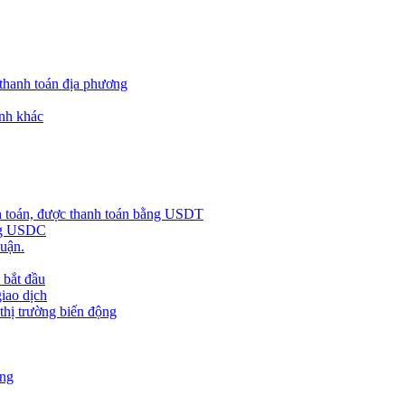
 thanh toán địa phương
nh khác
h toán, được thanh toán bằng USDT
ằng USDC
huận.
 bắt đầu
giao dịch
 thị trường biến động
àng