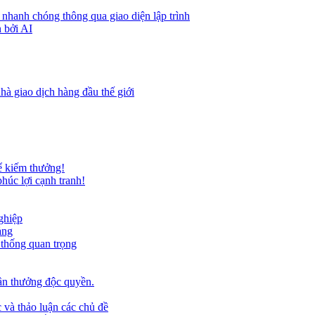
 nhanh chóng thông qua giao diện lập trình
 bởi AI
hà giao dịch hàng đầu thế giới
ể kiếm thưởng!
húc lợi cạnh tranh!
ghiệp
ảng
 thống quan trọng
ần thưởng độc quyền.
 và thảo luận các chủ đề