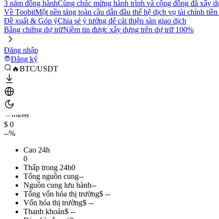
3 năm đồng hành
Cùng chúc mừng hành trình và cộng đồng đã xây d
Về Toobit
Một nền tảng toàn cầu dẫn đầu thế hệ dịch vụ tài chính tiền
Đề xuất & Góp ý
Chia sẻ ý tưởng để cải thiện sàn giao dịch
Bằng chứng dự trữ
Niềm tin được xây dựng trên dự trữ 100%
Đăng nhập
Đăng ký
🔥BTC/USDT
$ 0
--%
Cao 24h
0
Thấp trong 24h
0
Tổng nguồn cung
--
Nguồn cung lưu hành
--
Tổng vốn hóa thị trường
$ --
Vốn hóa thị trường
$ --
Thanh khoản
$ --