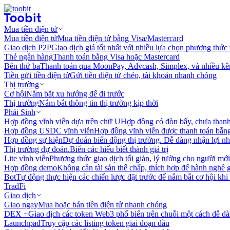
Mua tiền điện tử
Mua tiền điện tử
Mua tiền điện tử bằng Visa/Mastercard
Giao dịch P2P
Giao dịch giá tốt nhất với nhiều lựa chọn phương thức
Thẻ ngân hàng
Thanh toán bằng Visa hoặc Mastercard
Bên thứ ba
Thanh toán qua MoonPay, Advcash, Simplex, và nhiều kê
Tiền gửi tiền điện tử
Gửi tiền điện tử chéo, tài khoản nhanh chóng
Thị trường
Cơ hội
Nắm bắt xu hướng để đi trước
Thị trường
Nắm bắt thông tin thị trường kịp thời
Phái Sinh
Hợp đồng vĩnh viễn dựa trên chữ U
Hợp đồng có đòn bẩy, chưa than
Hợp đồng USDC vĩnh viễn
Hợp đồng vĩnh viễn được thanh toán b
Hợp đồng sự kiện
Dự đoán biến động thị trường. Dễ dàng nhận lợi n
Thị trường dự đoán.
Biến các hiểu biết thành giá trị
Lite vĩnh viễn
Phương thức giao dịch tối giản, lý tưởng cho người mới
Hợp đồng demo
Không cần tài sản thế chấp, thích hợp để hành nghề 
Bot
Tự động thực hiện các chiến lược đặt trước để nắm bắt cơ hội khi
TradFi
Giao dịch
Giao ngay
Mua hoặc bán tiền điện tử nhanh chóng
DEX +
Giao dịch các token Web3 phổ biến trên chuỗi một cách dễ d
Launchpad
Truy cập các listing token giai đoạn đầu