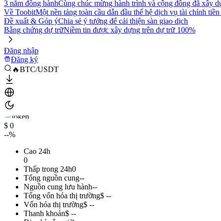
3 năm đồng hành
Cùng chúc mừng hành trình và cộng đồng đã xây d
Về Toobit
Một nền tảng toàn cầu dẫn đầu thế hệ dịch vụ tài chính tiền
Đề xuất & Góp ý
Chia sẻ ý tưởng để cải thiện sàn giao dịch
Bằng chứng dự trữ
Niềm tin được xây dựng trên dự trữ 100%
Đăng nhập
Đăng ký
🔥BTC/USDT
$ 0
--%
Cao 24h
0
Thấp trong 24h
0
Tổng nguồn cung
--
Nguồn cung lưu hành
--
Tổng vốn hóa thị trường
$ --
Vốn hóa thị trường
$ --
Thanh khoản
$ --