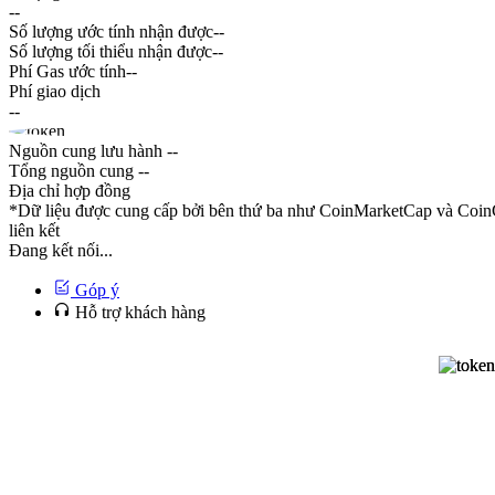
--
Số lượng ước tính nhận được
--
Số lượng tối thiểu nhận được
--
Phí Gas ước tính
--
Phí giao dịch
--
Nguồn cung lưu hành
--
Tổng nguồn cung
--
Địa chỉ hợp đồng
*Dữ liệu được cung cấp bởi bên thứ ba như CoinMarketCap và CoinG
liên kết
Đang kết nối...
Góp ý
Hỗ trợ khách hàng