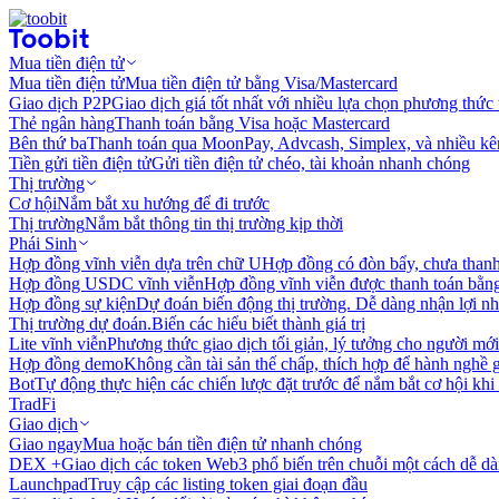
Mua tiền điện tử
Mua tiền điện tử
Mua tiền điện tử bằng Visa/Mastercard
Giao dịch P2P
Giao dịch giá tốt nhất với nhiều lựa chọn phương thức
Thẻ ngân hàng
Thanh toán bằng Visa hoặc Mastercard
Bên thứ ba
Thanh toán qua MoonPay, Advcash, Simplex, và nhiều kê
Tiền gửi tiền điện tử
Gửi tiền điện tử chéo, tài khoản nhanh chóng
Thị trường
Cơ hội
Nắm bắt xu hướng để đi trước
Thị trường
Nắm bắt thông tin thị trường kịp thời
Phái Sinh
Hợp đồng vĩnh viễn dựa trên chữ U
Hợp đồng có đòn bẩy, chưa than
Hợp đồng USDC vĩnh viễn
Hợp đồng vĩnh viễn được thanh toán b
Hợp đồng sự kiện
Dự đoán biến động thị trường. Dễ dàng nhận lợi n
Thị trường dự đoán.
Biến các hiểu biết thành giá trị
Lite vĩnh viễn
Phương thức giao dịch tối giản, lý tưởng cho người mới
Hợp đồng demo
Không cần tài sản thế chấp, thích hợp để hành nghề 
Bot
Tự động thực hiện các chiến lược đặt trước để nắm bắt cơ hội khi
TradFi
Giao dịch
Giao ngay
Mua hoặc bán tiền điện tử nhanh chóng
DEX +
Giao dịch các token Web3 phổ biến trên chuỗi một cách dễ d
Launchpad
Truy cập các listing token giai đoạn đầu