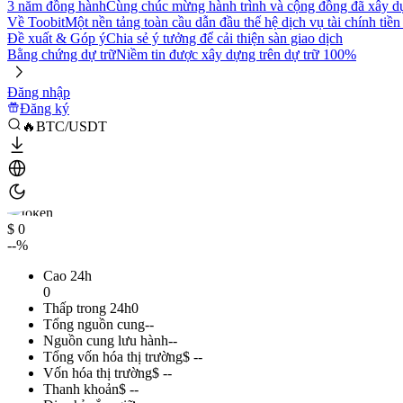
3 năm đồng hành
Cùng chúc mừng hành trình và cộng đồng đã xây d
Về Toobit
Một nền tảng toàn cầu dẫn đầu thế hệ dịch vụ tài chính tiền
Đề xuất & Góp ý
Chia sẻ ý tưởng để cải thiện sàn giao dịch
Bằng chứng dự trữ
Niềm tin được xây dựng trên dự trữ 100%
Đăng nhập
Đăng ký
🔥BTC/USDT
$ 0
--%
Cao 24h
0
Thấp trong 24h
0
Tổng nguồn cung
--
Nguồn cung lưu hành
--
Tổng vốn hóa thị trường
$ --
Vốn hóa thị trường
$ --
Thanh khoản
$ --