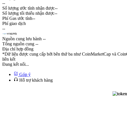
--
Số lượng ước tính nhận được
--
Số lượng tối thiểu nhận được
--
Phí Gas ước tính
--
Phí giao dịch
--
Nguồn cung lưu hành
--
Tổng nguồn cung
--
Địa chỉ hợp đồng
*Dữ liệu được cung cấp bởi bên thứ ba như CoinMarketCap và CoinG
liên kết
Đang kết nối...
Góp ý
Hỗ trợ khách hàng