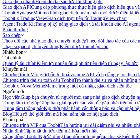
Giao dịch nhanh
Hoán đổi tài sản tức thì không phí
Giao dịch API
Cung cấp phương thức thực hiện giao dịch hiệu quả và
Toobit Synapse
Một mô hình giao dịch hoàn toàn mới được điều khiển
Toobit x TradingView
Giao dịch trực tiếp từ TradingView chart
Agent Trade Kit
Trang bị kỹ năng giao dịch và tài khoản cho AI agent
Phần thưởng
Sao chép
Theo dõi các nhà giao dịch chuyên nghiệp
Theo dõi thao tác của các n
Thạc sĩ giao dịch tuyển dụng
Kiếm được thu nhập cao
Nhiều hơn
Tài chính
Quản lý tài chính
Kiếm lợi nhuận ổn định từ tiền điện tử ngay lập tức
Khuyến mãi
Chương trình Môi giới
Tối ưu hoá volume API và hạ tầng giao dịch đ
Chương trình đại sứ toàn cầu Toobit
Trở thành đại sứ và nhận những p
Toobit x Nova.Meme
Meme trong một cú nhấp, giao dịch siêu tốc
Người mới
Học viện
Giúp bạn chuyển từ người mới sang nhà giao dịch chuyên n
Trung tâm trợ giúp
Giúp bạn giải quyết các vấn đề gặp phải trên nền t
Trung tâm thông báo
Kịp thời phát hành các thông báo và cập nhật hệ
Blog
Hiểu rõ thế giới tiền mã hóa, nắm bắt cơ hội giao dịch
Khám phá
Chương trình VIP của Toobit
Tận hưởng ưu đãi giảm phí và nhiều ph
Nhận định
Cập nhật tin tức tiền mã hóa mới nhất
Cộng đồng Toobit
Người dùng trao đổi kinh nghiệm, chia sẻ kiến thức