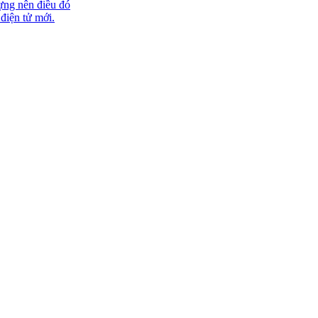
ựng nên điều đó
 điện tử mới.