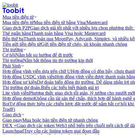
Mua tiền điện tử
Mua tiền điện tử
Mua tiền điện tử bằng Visa/Mastercard
Giao dịch P2P
Giao dịch giá tốt nhất với nhiều lựa chọn phương thức
Thẻ ngân hàng
Thanh toán bằng Visa hoặc Mastercard
Bên thứ ba
Thanh toán qua MoonPay, Advcash, Simplex, và nhiều kê
Tiền gửi tiền điện tử
Gửi tiền điện tử chéo, tài khoản nhanh chóng
Thị trường
Cơ hội
Nắm bắt xu hướng để đi trước
Thị trường
Nắm bắt thông tin thị trường kịp thời
Phái Sinh
Hợp đồng vĩnh viễn dựa trên chữ U
Hợp đồng có đòn bẩy, chưa than
Hợp đồng USDC vĩnh viễn
Hợp đồng vĩnh viễn được thanh toán b
Hợp đồng sự kiện
Dự đoán biến động thị trường. Dễ dàng nhận lợi n
Thị trường dự đoán.
Biến các hiểu biết thành giá trị
Lite vĩnh viễn
Phương thức giao dịch tối giản, lý tưởng cho người mới
Hợp đồng demo
Không cần tài sản thế chấp, thích hợp để hành nghề 
Bot
Tự động thực hiện các chiến lược đặt trước để nắm bắt cơ hội khi
TradFi
Giao dịch
Giao ngay
Mua hoặc bán tiền điện tử nhanh chóng
DEX +
Giao dịch các token Web3 phổ biến trên chuỗi một cách dễ d
Launchpad
Truy cập các listing token giai đoạn đầu