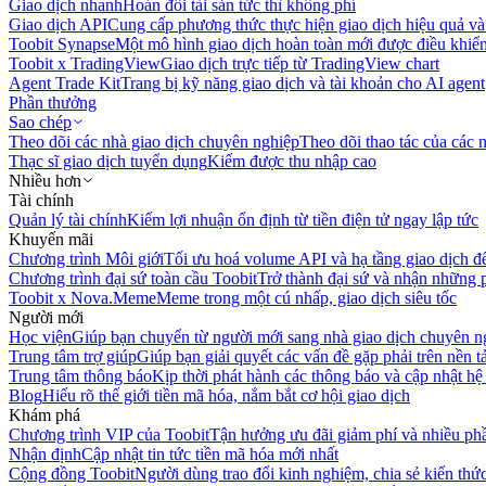
Giao dịch nhanh
Hoán đổi tài sản tức thì không phí
Giao dịch API
Cung cấp phương thức thực hiện giao dịch hiệu quả và
Toobit Synapse
Một mô hình giao dịch hoàn toàn mới được điều khiển
Toobit x TradingView
Giao dịch trực tiếp từ TradingView chart
Agent Trade Kit
Trang bị kỹ năng giao dịch và tài khoản cho AI agent
Phần thưởng
Sao chép
Theo dõi các nhà giao dịch chuyên nghiệp
Theo dõi thao tác của các n
Thạc sĩ giao dịch tuyển dụng
Kiếm được thu nhập cao
Nhiều hơn
Tài chính
Quản lý tài chính
Kiếm lợi nhuận ổn định từ tiền điện tử ngay lập tức
Khuyến mãi
Chương trình Môi giới
Tối ưu hoá volume API và hạ tầng giao dịch đ
Chương trình đại sứ toàn cầu Toobit
Trở thành đại sứ và nhận những p
Toobit x Nova.Meme
Meme trong một cú nhấp, giao dịch siêu tốc
Người mới
Học viện
Giúp bạn chuyển từ người mới sang nhà giao dịch chuyên n
Trung tâm trợ giúp
Giúp bạn giải quyết các vấn đề gặp phải trên nền t
Trung tâm thông báo
Kịp thời phát hành các thông báo và cập nhật hệ
Blog
Hiểu rõ thế giới tiền mã hóa, nắm bắt cơ hội giao dịch
Khám phá
Chương trình VIP của Toobit
Tận hưởng ưu đãi giảm phí và nhiều ph
Nhận định
Cập nhật tin tức tiền mã hóa mới nhất
Cộng đồng Toobit
Người dùng trao đổi kinh nghiệm, chia sẻ kiến thức