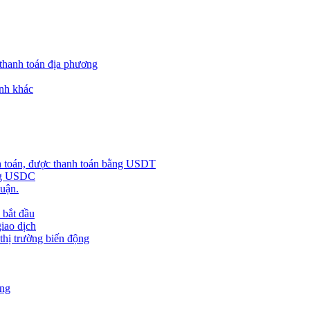
 thanh toán địa phương
nh khác
h toán, được thanh toán bằng USDT
ằng USDC
huận.
 bắt đầu
giao dịch
 thị trường biến động
àng