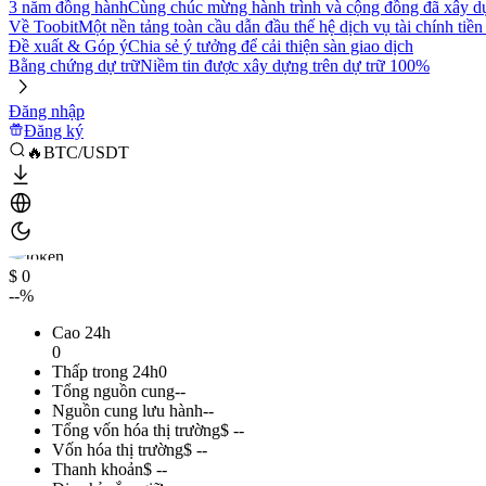
3 năm đồng hành
Cùng chúc mừng hành trình và cộng đồng đã xây d
Về Toobit
Một nền tảng toàn cầu dẫn đầu thế hệ dịch vụ tài chính tiền
Đề xuất & Góp ý
Chia sẻ ý tưởng để cải thiện sàn giao dịch
Bằng chứng dự trữ
Niềm tin được xây dựng trên dự trữ 100%
Đăng nhập
Đăng ký
🔥BTC/USDT
$ 0
--%
Cao 24h
0
Thấp trong 24h
0
Tổng nguồn cung
--
Nguồn cung lưu hành
--
Tổng vốn hóa thị trường
$ --
Vốn hóa thị trường
$ --
Thanh khoản
$ --