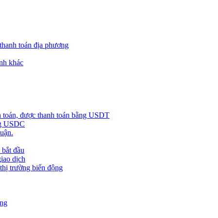
 thanh toán địa phương
nh khác
h toán, được thanh toán bằng USDT
ằng USDC
huận.
 bắt đầu
giao dịch
 thị trường biến động
àng