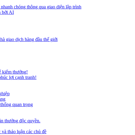
 nhanh chóng thông qua giao diện lập trình
 bởi AI
hà giao dịch hàng đầu thế giới
ể kiếm thưởng!
húc lợi cạnh tranh!
ghiệp
ảng
 thống quan trọng
ần thưởng độc quyền.
 và thảo luận các chủ đề