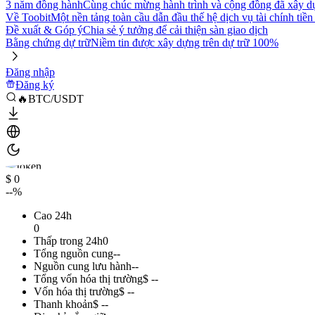
3 năm đồng hành
Cùng chúc mừng hành trình và cộng đồng đã xây d
Về Toobit
Một nền tảng toàn cầu dẫn đầu thế hệ dịch vụ tài chính tiền
Đề xuất & Góp ý
Chia sẻ ý tưởng để cải thiện sàn giao dịch
Bằng chứng dự trữ
Niềm tin được xây dựng trên dự trữ 100%
Đăng nhập
Đăng ký
🔥BTC/USDT
$ 0
--%
Cao 24h
0
Thấp trong 24h
0
Tổng nguồn cung
--
Nguồn cung lưu hành
--
Tổng vốn hóa thị trường
$ --
Vốn hóa thị trường
$ --
Thanh khoản
$ --