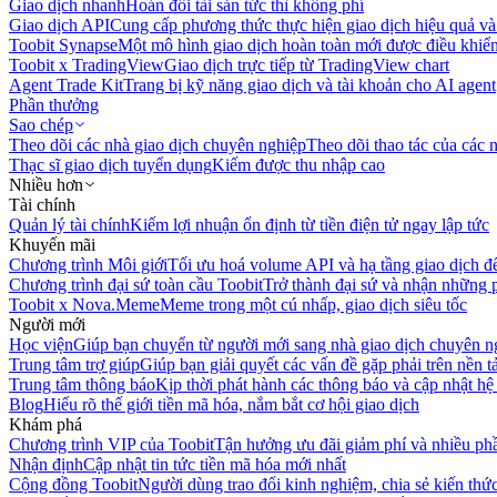
Giao dịch nhanh
Hoán đổi tài sản tức thì không phí
Giao dịch API
Cung cấp phương thức thực hiện giao dịch hiệu quả và
Toobit Synapse
Một mô hình giao dịch hoàn toàn mới được điều khiển
Toobit x TradingView
Giao dịch trực tiếp từ TradingView chart
Agent Trade Kit
Trang bị kỹ năng giao dịch và tài khoản cho AI agent
Phần thưởng
Sao chép
Theo dõi các nhà giao dịch chuyên nghiệp
Theo dõi thao tác của các n
Thạc sĩ giao dịch tuyển dụng
Kiếm được thu nhập cao
Nhiều hơn
Tài chính
Quản lý tài chính
Kiếm lợi nhuận ổn định từ tiền điện tử ngay lập tức
Khuyến mãi
Chương trình Môi giới
Tối ưu hoá volume API và hạ tầng giao dịch đ
Chương trình đại sứ toàn cầu Toobit
Trở thành đại sứ và nhận những p
Toobit x Nova.Meme
Meme trong một cú nhấp, giao dịch siêu tốc
Người mới
Học viện
Giúp bạn chuyển từ người mới sang nhà giao dịch chuyên n
Trung tâm trợ giúp
Giúp bạn giải quyết các vấn đề gặp phải trên nền t
Trung tâm thông báo
Kịp thời phát hành các thông báo và cập nhật hệ
Blog
Hiểu rõ thế giới tiền mã hóa, nắm bắt cơ hội giao dịch
Khám phá
Chương trình VIP của Toobit
Tận hưởng ưu đãi giảm phí và nhiều ph
Nhận định
Cập nhật tin tức tiền mã hóa mới nhất
Cộng đồng Toobit
Người dùng trao đổi kinh nghiệm, chia sẻ kiến thức