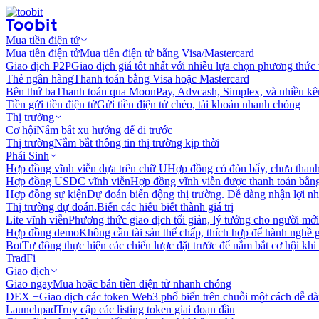
Mua tiền điện tử
Mua tiền điện tử
Mua tiền điện tử bằng Visa/Mastercard
Giao dịch P2P
Giao dịch giá tốt nhất với nhiều lựa chọn phương thức
Thẻ ngân hàng
Thanh toán bằng Visa hoặc Mastercard
Bên thứ ba
Thanh toán qua MoonPay, Advcash, Simplex, và nhiều kê
Tiền gửi tiền điện tử
Gửi tiền điện tử chéo, tài khoản nhanh chóng
Thị trường
Cơ hội
Nắm bắt xu hướng để đi trước
Thị trường
Nắm bắt thông tin thị trường kịp thời
Phái Sinh
Hợp đồng vĩnh viễn dựa trên chữ U
Hợp đồng có đòn bẩy, chưa than
Hợp đồng USDC vĩnh viễn
Hợp đồng vĩnh viễn được thanh toán b
Hợp đồng sự kiện
Dự đoán biến động thị trường. Dễ dàng nhận lợi n
Thị trường dự đoán.
Biến các hiểu biết thành giá trị
Lite vĩnh viễn
Phương thức giao dịch tối giản, lý tưởng cho người mới
Hợp đồng demo
Không cần tài sản thế chấp, thích hợp để hành nghề 
Bot
Tự động thực hiện các chiến lược đặt trước để nắm bắt cơ hội khi
TradFi
Giao dịch
Giao ngay
Mua hoặc bán tiền điện tử nhanh chóng
DEX +
Giao dịch các token Web3 phổ biến trên chuỗi một cách dễ d
Launchpad
Truy cập các listing token giai đoạn đầu