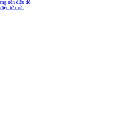
ựng nên điều đó
 điện tử mới.