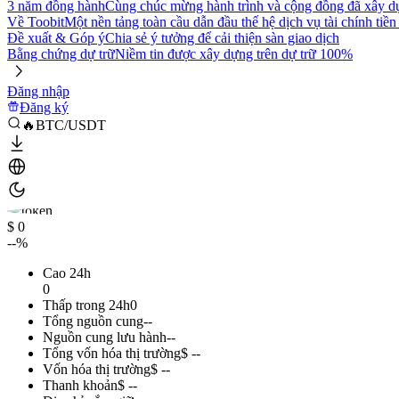
3 năm đồng hành
Cùng chúc mừng hành trình và cộng đồng đã xây d
Về Toobit
Một nền tảng toàn cầu dẫn đầu thế hệ dịch vụ tài chính tiền
Đề xuất & Góp ý
Chia sẻ ý tưởng để cải thiện sàn giao dịch
Bằng chứng dự trữ
Niềm tin được xây dựng trên dự trữ 100%
Đăng nhập
Đăng ký
🔥BTC/USDT
$ 0
--%
Cao 24h
0
Thấp trong 24h
0
Tổng nguồn cung
--
Nguồn cung lưu hành
--
Tổng vốn hóa thị trường
$ --
Vốn hóa thị trường
$ --
Thanh khoản
$ --