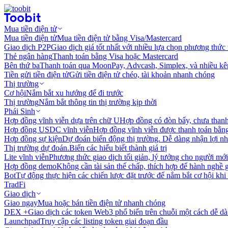
Mua tiền điện tử
Mua tiền điện tử
Mua tiền điện tử bằng Visa/Mastercard
Giao dịch P2P
Giao dịch giá tốt nhất với nhiều lựa chọn phương thức
Thẻ ngân hàng
Thanh toán bằng Visa hoặc Mastercard
Bên thứ ba
Thanh toán qua MoonPay, Advcash, Simplex, và nhiều kê
Tiền gửi tiền điện tử
Gửi tiền điện tử chéo, tài khoản nhanh chóng
Thị trường
Cơ hội
Nắm bắt xu hướng để đi trước
Thị trường
Nắm bắt thông tin thị trường kịp thời
Phái Sinh
Hợp đồng vĩnh viễn dựa trên chữ U
Hợp đồng có đòn bẩy, chưa than
Hợp đồng USDC vĩnh viễn
Hợp đồng vĩnh viễn được thanh toán b
Hợp đồng sự kiện
Dự đoán biến động thị trường. Dễ dàng nhận lợi n
Thị trường dự đoán.
Biến các hiểu biết thành giá trị
Lite vĩnh viễn
Phương thức giao dịch tối giản, lý tưởng cho người mới
Hợp đồng demo
Không cần tài sản thế chấp, thích hợp để hành nghề 
Bot
Tự động thực hiện các chiến lược đặt trước để nắm bắt cơ hội khi
TradFi
Giao dịch
Giao ngay
Mua hoặc bán tiền điện tử nhanh chóng
DEX +
Giao dịch các token Web3 phổ biến trên chuỗi một cách dễ d
Launchpad
Truy cập các listing token giai đoạn đầu