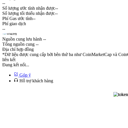
--
Số lượng ước tính nhận được
--
Số lượng tối thiểu nhận được
--
Phí Gas ước tính
--
Phí giao dịch
--
Nguồn cung lưu hành
--
Tổng nguồn cung
--
Địa chỉ hợp đồng
*Dữ liệu được cung cấp bởi bên thứ ba như CoinMarketCap và CoinG
liên kết
Đang kết nối...
Góp ý
Hỗ trợ khách hàng