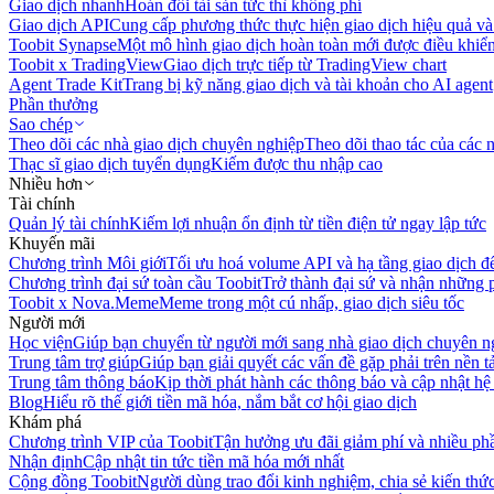
Giao dịch nhanh
Hoán đổi tài sản tức thì không phí
Giao dịch API
Cung cấp phương thức thực hiện giao dịch hiệu quả và
Toobit Synapse
Một mô hình giao dịch hoàn toàn mới được điều khiển
Toobit x TradingView
Giao dịch trực tiếp từ TradingView chart
Agent Trade Kit
Trang bị kỹ năng giao dịch và tài khoản cho AI agent
Phần thưởng
Sao chép
Theo dõi các nhà giao dịch chuyên nghiệp
Theo dõi thao tác của các n
Thạc sĩ giao dịch tuyển dụng
Kiếm được thu nhập cao
Nhiều hơn
Tài chính
Quản lý tài chính
Kiếm lợi nhuận ổn định từ tiền điện tử ngay lập tức
Khuyến mãi
Chương trình Môi giới
Tối ưu hoá volume API và hạ tầng giao dịch đ
Chương trình đại sứ toàn cầu Toobit
Trở thành đại sứ và nhận những p
Toobit x Nova.Meme
Meme trong một cú nhấp, giao dịch siêu tốc
Người mới
Học viện
Giúp bạn chuyển từ người mới sang nhà giao dịch chuyên n
Trung tâm trợ giúp
Giúp bạn giải quyết các vấn đề gặp phải trên nền t
Trung tâm thông báo
Kịp thời phát hành các thông báo và cập nhật hệ
Blog
Hiểu rõ thế giới tiền mã hóa, nắm bắt cơ hội giao dịch
Khám phá
Chương trình VIP của Toobit
Tận hưởng ưu đãi giảm phí và nhiều ph
Nhận định
Cập nhật tin tức tiền mã hóa mới nhất
Cộng đồng Toobit
Người dùng trao đổi kinh nghiệm, chia sẻ kiến thức