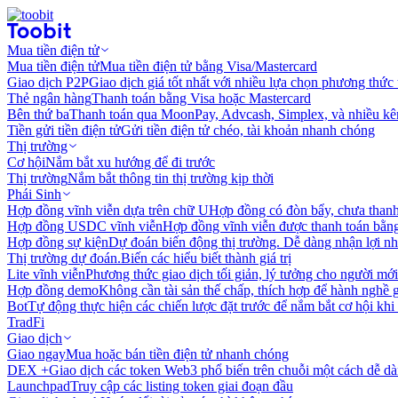
Mua tiền điện tử
Mua tiền điện tử
Mua tiền điện tử bằng Visa/Mastercard
Giao dịch P2P
Giao dịch giá tốt nhất với nhiều lựa chọn phương thức
Thẻ ngân hàng
Thanh toán bằng Visa hoặc Mastercard
Bên thứ ba
Thanh toán qua MoonPay, Advcash, Simplex, và nhiều kê
Tiền gửi tiền điện tử
Gửi tiền điện tử chéo, tài khoản nhanh chóng
Thị trường
Cơ hội
Nắm bắt xu hướng để đi trước
Thị trường
Nắm bắt thông tin thị trường kịp thời
Phái Sinh
Hợp đồng vĩnh viễn dựa trên chữ U
Hợp đồng có đòn bẩy, chưa than
Hợp đồng USDC vĩnh viễn
Hợp đồng vĩnh viễn được thanh toán b
Hợp đồng sự kiện
Dự đoán biến động thị trường. Dễ dàng nhận lợi n
Thị trường dự đoán.
Biến các hiểu biết thành giá trị
Lite vĩnh viễn
Phương thức giao dịch tối giản, lý tưởng cho người mới
Hợp đồng demo
Không cần tài sản thế chấp, thích hợp để hành nghề 
Bot
Tự động thực hiện các chiến lược đặt trước để nắm bắt cơ hội khi
TradFi
Giao dịch
Giao ngay
Mua hoặc bán tiền điện tử nhanh chóng
DEX +
Giao dịch các token Web3 phổ biến trên chuỗi một cách dễ d
Launchpad
Truy cập các listing token giai đoạn đầu