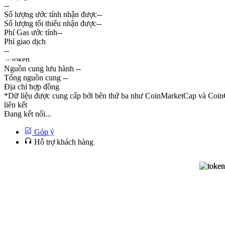
--
Số lượng ước tính nhận được
--
Số lượng tối thiểu nhận được
--
Phí Gas ước tính
--
Phí giao dịch
--
Nguồn cung lưu hành
--
Tổng nguồn cung
--
Địa chỉ hợp đồng
*Dữ liệu được cung cấp bởi bên thứ ba như CoinMarketCap và CoinG
liên kết
Đang kết nối...
Góp ý
Hỗ trợ khách hàng