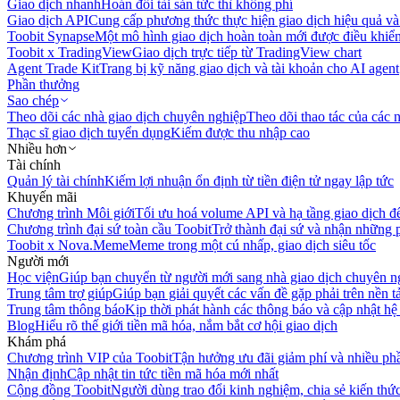
Giao dịch nhanh
Hoán đổi tài sản tức thì không phí
Giao dịch API
Cung cấp phương thức thực hiện giao dịch hiệu quả và
Toobit Synapse
Một mô hình giao dịch hoàn toàn mới được điều khiển
Toobit x TradingView
Giao dịch trực tiếp từ TradingView chart
Agent Trade Kit
Trang bị kỹ năng giao dịch và tài khoản cho AI agent
Phần thưởng
Sao chép
Theo dõi các nhà giao dịch chuyên nghiệp
Theo dõi thao tác của các n
Thạc sĩ giao dịch tuyển dụng
Kiếm được thu nhập cao
Nhiều hơn
Tài chính
Quản lý tài chính
Kiếm lợi nhuận ổn định từ tiền điện tử ngay lập tức
Khuyến mãi
Chương trình Môi giới
Tối ưu hoá volume API và hạ tầng giao dịch đ
Chương trình đại sứ toàn cầu Toobit
Trở thành đại sứ và nhận những p
Toobit x Nova.Meme
Meme trong một cú nhấp, giao dịch siêu tốc
Người mới
Học viện
Giúp bạn chuyển từ người mới sang nhà giao dịch chuyên n
Trung tâm trợ giúp
Giúp bạn giải quyết các vấn đề gặp phải trên nền t
Trung tâm thông báo
Kịp thời phát hành các thông báo và cập nhật hệ
Blog
Hiểu rõ thế giới tiền mã hóa, nắm bắt cơ hội giao dịch
Khám phá
Chương trình VIP của Toobit
Tận hưởng ưu đãi giảm phí và nhiều ph
Nhận định
Cập nhật tin tức tiền mã hóa mới nhất
Cộng đồng Toobit
Người dùng trao đổi kinh nghiệm, chia sẻ kiến thức