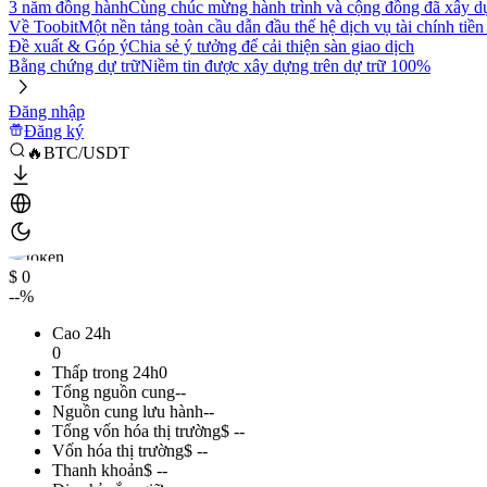
3 năm đồng hành
Cùng chúc mừng hành trình và cộng đồng đã xây d
Về Toobit
Một nền tảng toàn cầu dẫn đầu thế hệ dịch vụ tài chính tiền
Đề xuất & Góp ý
Chia sẻ ý tưởng để cải thiện sàn giao dịch
Bằng chứng dự trữ
Niềm tin được xây dựng trên dự trữ 100%
Đăng nhập
Đăng ký
🔥BTC/USDT
$ 0
--%
Cao 24h
0
Thấp trong 24h
0
Tổng nguồn cung
--
Nguồn cung lưu hành
--
Tổng vốn hóa thị trường
$ --
Vốn hóa thị trường
$ --
Thanh khoản
$ --