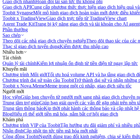
Giao dịch nhanh
Hoán đổi tài sản tức thì không phí
Giao dịch API
Cung cấp phương thức thực hiện giao dịch hiệu quả và
Toobit Synapse
Một mô hình giao dịch hoàn toàn mới được điều khiển
Toobit x TradingView
Giao dịch trực tiếp từ TradingView chart
Agent Trade Kit
Trang bị kỹ năng giao dịch và tài khoản cho AI agent
Phần thưởng
Sao chép
Theo dõi các nhà giao dịch chuyên nghiệp
Theo dõi thao tác của các n
Thạc sĩ giao dịch tuyển dụng
Kiếm được thu nhập cao
Nhiều hơn
Tài chính
Quản lý tài chính
Kiếm lợi nhuận ổn định từ tiền điện tử ngay lập tức
Khuyến mãi
Chương trình Môi giới
Tối ưu hoá volume API và hạ tầng giao dịch đ
Chương trình đại sứ toàn cầu Toobit
Trở thành đại sứ và nhận những p
Toobit x Nova.Meme
Meme trong một cú nhấp, giao dịch siêu tốc
Người mới
Học viện
Giúp bạn chuyển từ người mới sang nhà giao dịch chuyên n
Trung tâm trợ giúp
Giúp bạn giải quyết các vấn đề gặp phải trên nền t
Trung tâm thông báo
Kịp thời phát hành các thông báo và cập nhật hệ
Blog
Hiểu rõ thế giới tiền mã hóa, nắm bắt cơ hội giao dịch
Khám phá
Chương trình VIP của Toobit
Tận hưởng ưu đãi giảm phí và nhiều ph
Nhận định
Cập nhật tin tức tiền mã hóa mới nhất
Cộng đồng Toobit
Người dùng trao đổi kinh nghiệm, chia sẻ kiến thức