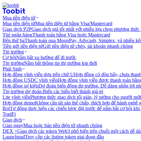
Mua tiền điện tử
Mua tiền điện tử
Mua tiền điện tử bằng Visa/Mastercard
Giao dịch P2P
Giao dịch giá tốt nhất với nhiều lựa chọn phương thức
Thẻ ngân hàng
Thanh toán bằng Visa hoặc Mastercard
Bên thứ ba
Thanh toán qua MoonPay, Advcash, Simplex, và nhiều kê
Tiền gửi tiền điện tử
Gửi tiền điện tử chéo, tài khoản nhanh chóng
Thị trường
Cơ hội
Nắm bắt xu hướng để đi trước
Thị trường
Nắm bắt thông tin thị trường kịp thời
Phái Sinh
Hợp đồng vĩnh viễn dựa trên chữ U
Hợp đồng có đòn bẩy, chưa than
Hợp đồng USDC vĩnh viễn
Hợp đồng vĩnh viễn được thanh toán b
Hợp đồng sự kiện
Dự đoán biến động thị trường. Dễ dàng nhận lợi n
Thị trường dự đoán.
Biến các hiểu biết thành giá trị
Lite vĩnh viễn
Phương thức giao dịch tối giản, lý tưởng cho người mới
Hợp đồng demo
Không cần tài sản thế chấp, thích hợp để hành nghề 
Bot
Tự động thực hiện các chiến lược đặt trước để nắm bắt cơ hội khi
TradFi
Giao dịch
Giao ngay
Mua hoặc bán tiền điện tử nhanh chóng
DEX +
Giao dịch các token Web3 phổ biến trên chuỗi một cách dễ d
Launchpad
Truy cập các listing token giai đoạn đầu