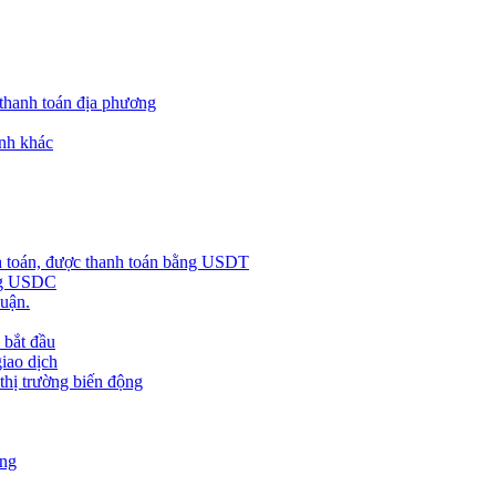
 thanh toán địa phương
nh khác
h toán, được thanh toán bằng USDT
ằng USDC
huận.
 bắt đầu
giao dịch
 thị trường biến động
àng