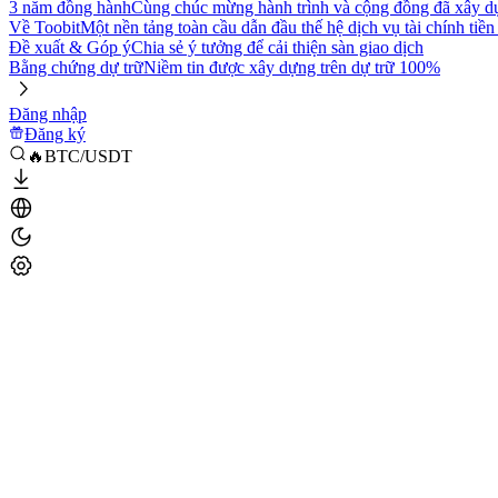
3 năm đồng hành
Cùng chúc mừng hành trình và cộng đồng đã xây d
Về Toobit
Một nền tảng toàn cầu dẫn đầu thế hệ dịch vụ tài chính tiền
Đề xuất & Góp ý
Chia sẻ ý tưởng để cải thiện sàn giao dịch
Bằng chứng dự trữ
Niềm tin được xây dựng trên dự trữ 100%
Đăng nhập
Đăng ký
🔥BTC/USDT