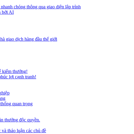
 nhanh chóng thông qua giao diện lập trình
 bởi AI
hà giao dịch hàng đầu thế giới
ể kiếm thưởng!
húc lợi cạnh tranh!
ghiệp
ảng
 thống quan trọng
ần thưởng độc quyền.
 và thảo luận các chủ đề