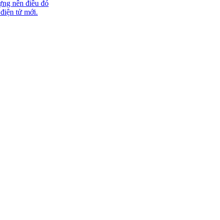
ựng nên điều đó
 điện tử mới.