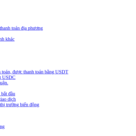
 thanh toán địa phương
nh khác
h toán, được thanh toán bằng USDT
ằng USDC
huận.
 bắt đầu
giao dịch
 thị trường biến động
àng