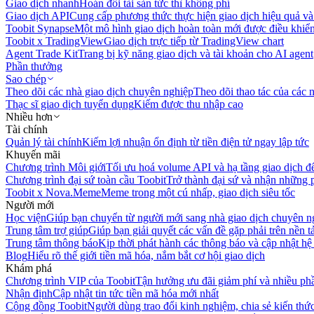
Giao dịch nhanh
Hoán đổi tài sản tức thì không phí
Giao dịch API
Cung cấp phương thức thực hiện giao dịch hiệu quả và
Toobit Synapse
Một mô hình giao dịch hoàn toàn mới được điều khiển
Toobit x TradingView
Giao dịch trực tiếp từ TradingView chart
Agent Trade Kit
Trang bị kỹ năng giao dịch và tài khoản cho AI agent
Phần thưởng
Sao chép
Theo dõi các nhà giao dịch chuyên nghiệp
Theo dõi thao tác của các n
Thạc sĩ giao dịch tuyển dụng
Kiếm được thu nhập cao
Nhiều hơn
Tài chính
Quản lý tài chính
Kiếm lợi nhuận ổn định từ tiền điện tử ngay lập tức
Khuyến mãi
Chương trình Môi giới
Tối ưu hoá volume API và hạ tầng giao dịch đ
Chương trình đại sứ toàn cầu Toobit
Trở thành đại sứ và nhận những p
Toobit x Nova.Meme
Meme trong một cú nhấp, giao dịch siêu tốc
Người mới
Học viện
Giúp bạn chuyển từ người mới sang nhà giao dịch chuyên n
Trung tâm trợ giúp
Giúp bạn giải quyết các vấn đề gặp phải trên nền t
Trung tâm thông báo
Kịp thời phát hành các thông báo và cập nhật hệ
Blog
Hiểu rõ thế giới tiền mã hóa, nắm bắt cơ hội giao dịch
Khám phá
Chương trình VIP của Toobit
Tận hưởng ưu đãi giảm phí và nhiều ph
Nhận định
Cập nhật tin tức tiền mã hóa mới nhất
Cộng đồng Toobit
Người dùng trao đổi kinh nghiệm, chia sẻ kiến thức