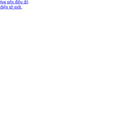
ựng nên điều đó
 điện tử mới.