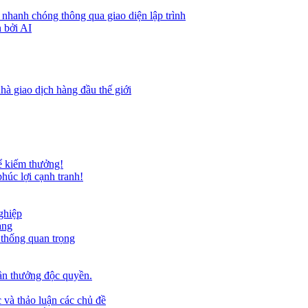
 nhanh chóng thông qua giao diện lập trình
 bởi AI
hà giao dịch hàng đầu thế giới
ể kiếm thưởng!
húc lợi cạnh tranh!
ghiệp
ảng
 thống quan trọng
ần thưởng độc quyền.
 và thảo luận các chủ đề