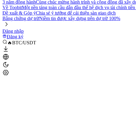
3 năm đồng hành
Cùng chúc mừng hành trình và cộng đồng đã xây d
Về Toobit
Một nền tảng toàn cầu dẫn đầu thế hệ dịch vụ tài chính tiền
Đề xuất & Góp ý
Chia sẻ ý tưởng để cải thiện sàn giao dịch
Bằng chứng dự trữ
Niềm tin được xây dựng trên dự trữ 100%
Đăng nhập
Đăng ký
🔥BTC/USDT