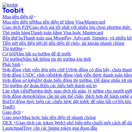
Mua tiền điện tử
Mua tiền điện tử
Mua tiền điện tử bằng Visa/Mastercard
Giao dịch P2P
Giao dịch giá tốt nhất với nhiều lựa chọn phương thức
Thẻ ngân hàng
Thanh toán bằng Visa hoặc Mastercard
Bên thứ ba
Thanh toán qua MoonPay, Advcash, Simplex, và nhiều kê
Tiền gửi tiền điện tử
Gửi tiền điện tử chéo, tài khoản nhanh chóng
Thị trường
Cơ hội
Nắm bắt xu hướng để đi trước
Thị trường
Nắm bắt thông tin thị trường kịp thời
Phái Sinh
Hợp đồng vĩnh viễn dựa trên chữ U
Hợp đồng có đòn bẩy, chưa than
Hợp đồng USDC vĩnh viễn
Hợp đồng vĩnh viễn được thanh toán b
Hợp đồng sự kiện
Dự đoán biến động thị trường. Dễ dàng nhận lợi n
Thị trường dự đoán.
Biến các hiểu biết thành giá trị
Lite vĩnh viễn
Phương thức giao dịch tối giản, lý tưởng cho người mới
Hợp đồng demo
Không cần tài sản thế chấp, thích hợp để hành nghề 
Bot
Tự động thực hiện các chiến lược đặt trước để nắm bắt cơ hội khi
TradFi
Giao dịch
Giao ngay
Mua hoặc bán tiền điện tử nhanh chóng
DEX +
Giao dịch các token Web3 phổ biến trên chuỗi một cách dễ d
Launchpad
Truy cập các listing token giai đoạn đầu