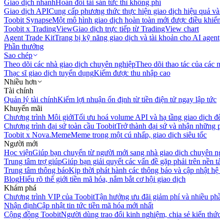
Giao dịch nhanh
Hoán đổi tài sản tức thì không phí
Giao dịch API
Cung cấp phương thức thực hiện giao dịch hiệu quả và
Toobit Synapse
Một mô hình giao dịch hoàn toàn mới được điều khiển
Toobit x TradingView
Giao dịch trực tiếp từ TradingView chart
Agent Trade Kit
Trang bị kỹ năng giao dịch và tài khoản cho AI agent
Phần thưởng
Sao chép
Theo dõi các nhà giao dịch chuyên nghiệp
Theo dõi thao tác của các n
Thạc sĩ giao dịch tuyển dụng
Kiếm được thu nhập cao
Nhiều hơn
Tài chính
Quản lý tài chính
Kiếm lợi nhuận ổn định từ tiền điện tử ngay lập tức
Khuyến mãi
Chương trình Môi giới
Tối ưu hoá volume API và hạ tầng giao dịch đ
Chương trình đại sứ toàn cầu Toobit
Trở thành đại sứ và nhận những p
Toobit x Nova.Meme
Meme trong một cú nhấp, giao dịch siêu tốc
Người mới
Học viện
Giúp bạn chuyển từ người mới sang nhà giao dịch chuyên n
Trung tâm trợ giúp
Giúp bạn giải quyết các vấn đề gặp phải trên nền t
Trung tâm thông báo
Kịp thời phát hành các thông báo và cập nhật hệ
Blog
Hiểu rõ thế giới tiền mã hóa, nắm bắt cơ hội giao dịch
Khám phá
Chương trình VIP của Toobit
Tận hưởng ưu đãi giảm phí và nhiều ph
Nhận định
Cập nhật tin tức tiền mã hóa mới nhất
Cộng đồng Toobit
Người dùng trao đổi kinh nghiệm, chia sẻ kiến thức