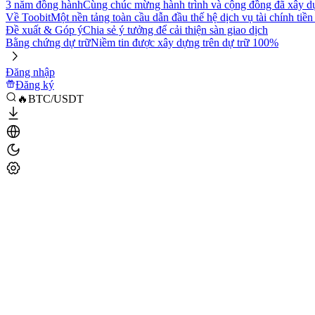
3 năm đồng hành
Cùng chúc mừng hành trình và cộng đồng đã xây d
Về Toobit
Một nền tảng toàn cầu dẫn đầu thế hệ dịch vụ tài chính tiền
Đề xuất & Góp ý
Chia sẻ ý tưởng để cải thiện sàn giao dịch
Bằng chứng dự trữ
Niềm tin được xây dựng trên dự trữ 100%
Đăng nhập
Đăng ký
🔥BTC/USDT