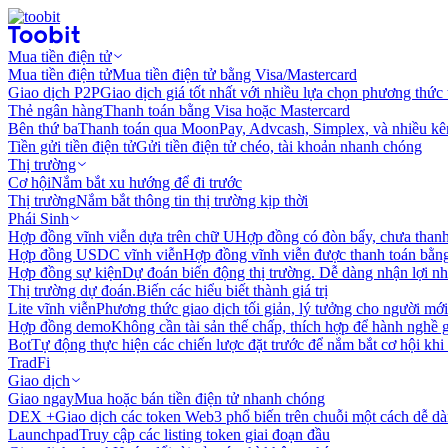
Mua tiền điện tử
Mua tiền điện tử
Mua tiền điện tử bằng Visa/Mastercard
Giao dịch P2P
Giao dịch giá tốt nhất với nhiều lựa chọn phương thức
Thẻ ngân hàng
Thanh toán bằng Visa hoặc Mastercard
Bên thứ ba
Thanh toán qua MoonPay, Advcash, Simplex, và nhiều kê
Tiền gửi tiền điện tử
Gửi tiền điện tử chéo, tài khoản nhanh chóng
Thị trường
Cơ hội
Nắm bắt xu hướng để đi trước
Thị trường
Nắm bắt thông tin thị trường kịp thời
Phái Sinh
Hợp đồng vĩnh viễn dựa trên chữ U
Hợp đồng có đòn bẩy, chưa than
Hợp đồng USDC vĩnh viễn
Hợp đồng vĩnh viễn được thanh toán b
Hợp đồng sự kiện
Dự đoán biến động thị trường. Dễ dàng nhận lợi n
Thị trường dự đoán.
Biến các hiểu biết thành giá trị
Lite vĩnh viễn
Phương thức giao dịch tối giản, lý tưởng cho người mới
Hợp đồng demo
Không cần tài sản thế chấp, thích hợp để hành nghề 
Bot
Tự động thực hiện các chiến lược đặt trước để nắm bắt cơ hội khi
TradFi
Giao dịch
Giao ngay
Mua hoặc bán tiền điện tử nhanh chóng
DEX +
Giao dịch các token Web3 phổ biến trên chuỗi một cách dễ d
Launchpad
Truy cập các listing token giai đoạn đầu