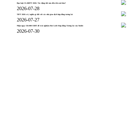
Đạo luật CLARITY 2026: Tác động thế nào đến tiền mã hóa?
2026-07-28
TIFT 2026 có ý nghĩa gì đối với các nhà giao dịch hợp đồng tương lai
2026-07-27
Nhận ngay 150.000 USDT để trải nghiệm Bot Lưới Hợp đồng Tương lai của Toobit
2026-07-30