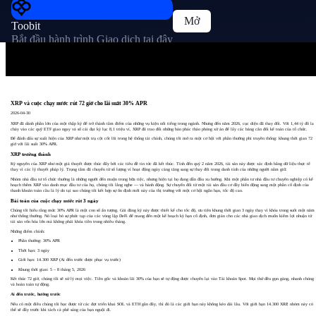
Mở
Toobit
Bắt đầu hành trình Giao dịch tại đây
XRP và cuộc chạy nước rút 72 giờ cho lãi suất 30% APR
2026-04-30
XRP đã dành phần lớn của một thập kỷ để trở thành tâm điểm của những vụ kiện nổi tiếng trong ngành. Nhưng đến năm 2026, cục diện đã thay đổi. Với 1,44 tỷ đô la
chảy vào các quỹ ETF giao ngay và sổ cái đạt kỷ lục 8,1 triệu ví, XRP đã trao đổi những bản phác thảo phòng xử án để lấy các bảng cân đối kế toán của tổ chức.
Để đánh dấu sự xuất hiện của XRP như một trụ cột cốt lõi trong hệ thống tài chính, chúng tôi mở ra một cơ hội với phần thưởng phi truyền thống: khung thời gian 72
giờ với lãi suất 30% APR.
XRP trưởng thành
Kỷ nguyên của XRP như một giả thuyết được thúc đẩy bởi các tiêu đề tin tức đã kết thúc. Tính đến quý 2 năm 2026, tài sản này được xác định bằng dữ liệu thực tế
thay vì các lý thuyết pháp lý. Trọng tâm đã chuyển từ số lượng ví hoạt động ngày càng tăng sang sự thay đổi trong danh tính của những người nắm giữ.
Nhóm nhà đầu tư tổ chức thường là những người đến muộn trong bữa tiệc, nhưng hiện tại họ đang dẫn đầu xu hướng. Khi một phần tư nhà đầu tư chuyên nghiệp có kế
hoạch thêm XRP vào danh mục đầu tư của họ, chúng tôi lắng nghe — và hành động. Sự chuyển đổi từ một tài sản đầu cơ đầy biến động sang một phần cố định của
thanh khoản toàn cầu là lý do tại sao chúng tôi kết hợp sự ổn định mới này của thị trường với một cơ hội ngắn hạn, tốc độ cao.
Bài toán của cuộc chạy nước rút 3 ngày
Chúng tôi hiểu rằng mức 30% APR là một con số ấn tượng. Gói đăng ký này được thiết kế cho tốc độ, ưu tiên khung thời gian 3 ngày thay vì khóa trong suốt một năm
như thông thường. Nó loại bỏ sự phức tạp của các vòng lặp DeFi để mang đến một kế hoạch kỳ hạn cố định, đơn giản cho các nhà giao dịch muốn kiếm lợi nhuận từ
tài sản vốn hóa lớn mà không phải khóa tiền trong nhiều tháng.
Những điểm chính:
Phần thưởng: 30% APR
Thời hạn: 3 ngày
Giới hạn: 14.300 XRP (Ai đến trước được phục vụ trước)
Khung thời gian: 5 – 8 tháng 5, 2026
Kết thúc 72 giờ, chúng tôi sẽ xử lý mọi việc. Tiền gốc và khoản lãi 30% của bạn sẽ tự động được chuyển lại vào Tài khoản Spot. Mọi thứ đều gọn gàng, nhanh chóng
và hoàn toàn tự động.
Ai đến trước, hưởng trước
Nếu có một điều chúng tôi học được từ các đợt triển khai SOL và ETH gần đây, thì đó là các giới hạn này không kéo dài lâu. Với giới hạn 14.300 XRP, nhóm này có
thể sẽ đầy trước khi tách cà phê sáng của bạn nguội đi.