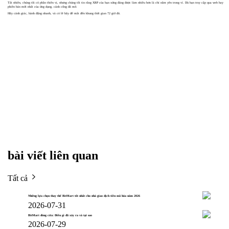
Tất nhiên, chúng tôi có phần thiên vị, nhưng chúng tôi tin rằng XRP của bạn xứng đáng được làm nhiều hơn là chỉ nằm yên trong ví. Dù bạn truy cập qua web hay
phiên bản mới nhất của ứng dụng, cánh cổng đã mở.
Hãy cảnh giác, hành động nhanh, và có lẽ hãy để mắt đến khung thời gian 72 giờ đó.
bài viết liên quan
Tất cả
Những lựa chọn thay thế BitMart tốt nhất cho nhà giao dịch tiền mã hóa năm 2026
2026-07-31
BitMart đóng cửa: Điều gì đã xảy ra và tại sao
2026-07-29