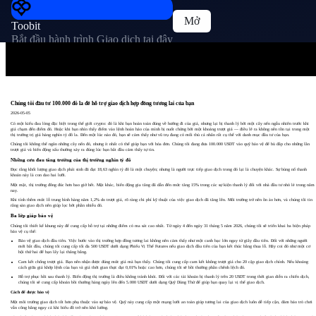
Mở
Toobit
Bắt đầu hành trình Giao dịch tại đây
Chúng tôi đầu tư 100.000 đô la để hỗ trợ giao dịch hợp đồng tương lai của bạn
2026-05-05
Có một kiểu đau lòng đặc biệt trong thế giới crypto: đó là khi bạn hoàn toàn đúng về hướng đi của giá, nhưng lại bị thanh lý bởi một cây nến ngẫu nhiên trước khi
giá chạm đến điểm đó. Hoặc khi bạn nhìn thấy điểm vào lệnh hoàn hảo của mình bị nuốt chửng bởi một khoảng trượt giá — điều lẽ ra không nên tồn tại trong một
thị trường trị giá hàng nghìn tỷ đô la. Đến một lúc nào đó, bạn sẽ cảm thấy như vũ trụ đang có mối thù cá nhân rất cụ thể với danh mục đầu tư của bạn.
Chúng tôi không thể ngăn những cây nến đó, nhưng ít nhất có thể giúp bạn với hóa đơn. Chúng tôi đang đưa 100.000 USDT vào quỹ bảo vệ để bù đắp cho những lần
trượt giá và biến động xấu thường xảy ra đúng lúc bạn bắt đầu cảm thấy tự tin.
Những cơn đau tăng trưởng của thị trường nghìn tỷ đô
Đọc rằng khối lượng giao dịch phái sinh đã đạt 18,63 nghìn tỷ đô là một chuyện; nhưng là người trực tiếp giao dịch trong đó lại là chuyện khác. Sự bùng nổ thanh
khoản này là con dao hai lưỡi.
Một mặt, thị trường đông đúc hơn bao giờ hết. Mặt khác, biến động gia tăng đã dẫn đến mức tăng 15% trong các sự kiện thanh lý đối với nhà đầu tư nhỏ lẻ trong năm
nay.
Khi tính thêm mức lỗ trung bình hàng năm 1,2% do trượt giá, rõ ràng chi phí kỹ thuật của việc giao dịch đã tăng lên. Môi trường trở nên ồn ào hơn, và chúng tôi tin
rằng sàn giao dịch nên giúp lọc bớt phần nhiễu đó.
Ba lớp giáp bảo vệ
Chúng tôi thiết kế khung này để cung cấp hỗ trợ tại những điểm có ma sát cao nhất. Từ ngày 4 đến ngày 31 tháng 5 năm 2026, chúng tôi sẽ triển khai ba biện pháp
bảo vệ cụ thể:
Bảo vệ giao dịch đầu tiên. Việc bước vào thị trường hợp đồng tương lai không nên cảm thấy như một canh bạc lớn ngay từ giây đầu tiên. Đối với những người
mới bắt đầu, chúng tôi cung cấp tối đa 500 USDT dưới dạng Phiếu Vị Thế Futures nếu giao dịch đầu tiên của bạn kết thúc bằng thua lỗ. Hãy coi đó như một cơ
hội thứ hai để bạn lấy lại thăng bằng.
Cam kết chống trượt giá. Bạn nên nhận được đúng mức giá mà bạn thấy. Chúng tôi cung cấp cam kết không trượt giá cho 20 cặp giao dịch chính. Nếu khoảng
cách giữa giá khớp lệnh của bạn và giá thời gian thực đạt 0,01% hoặc cao hơn, chúng tôi sẽ bồi thường phần chênh lệch đó.
Hỗ trợ phục hồi sau thanh lý. Biến động thị trường là điều không tránh khỏi. Đối với các tài khoản bị thanh lý trên 20 USDT trong thời gian diễn ra chiến dịch,
chúng tôi sẽ cung cấp khoản bồi thường hàng ngày lên đến 5.000 USDT dưới dạng Quỹ Dùng Thử để giúp bạn quay lại vị thế giao dịch.
Cách để được bảo vệ
Một môi trường giao dịch tốt hơn phụ thuộc vào sự bảo vệ. Quỹ này cung cấp một mạng lưới an toàn giúp tương lai của giao dịch luôn dễ tiếp cận, đảm bảo trò chơi
vẫn công bằng ngay cả khi biểu đồ trở nên khó lường.