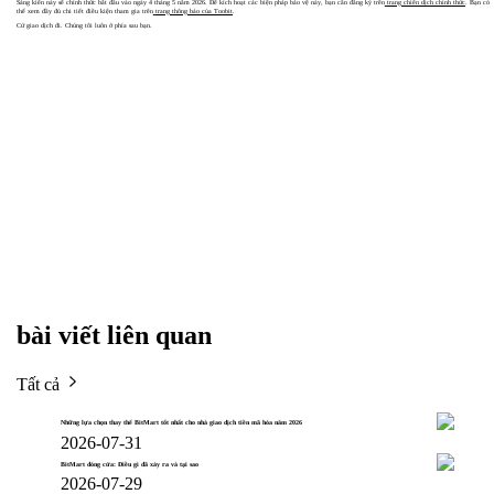
Sáng kiến này sẽ chính thức bắt đầu vào ngày 4 tháng 5 năm 2026. Để kích hoạt các biện pháp bảo vệ này, bạn cần đăng ký trên
trang chiến dịch chính thức
. Bạn có
thể xem đầy đủ chi tiết điều kiện tham gia trên
trang thông báo của Toobit
.
Cứ giao dịch đi. Chúng tôi luôn ở phía sau bạn.
bài viết liên quan
Tất cả
Những lựa chọn thay thế BitMart tốt nhất cho nhà giao dịch tiền mã hóa năm 2026
2026-07-31
BitMart đóng cửa: Điều gì đã xảy ra và tại sao
2026-07-29