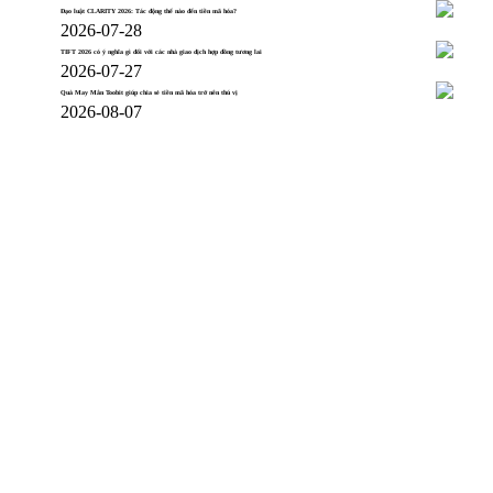
Đạo luật CLARITY 2026: Tác động thế nào đến tiền mã hóa?
2026-07-28
TIFT 2026 có ý nghĩa gì đối với các nhà giao dịch hợp đồng tương lai
2026-07-27
Quà May Mắn Toobit giúp chia sẻ tiền mã hóa trở nên thú vị
2026-08-07