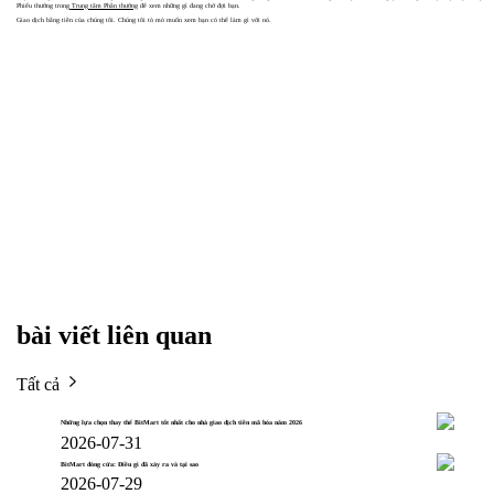
Phiếu thưởng trong
Trung tâm Phần thưởng
để xem những gì đang chờ đợi bạn.
Giao dịch bằng tiền của chúng tôi. Chúng tôi tò mò muốn xem bạn có thể làm gì với nó.
bài viết liên quan
Tất cả
Những lựa chọn thay thế BitMart tốt nhất cho nhà giao dịch tiền mã hóa năm 2026
2026-07-31
BitMart đóng cửa: Điều gì đã xảy ra và tại sao
2026-07-29