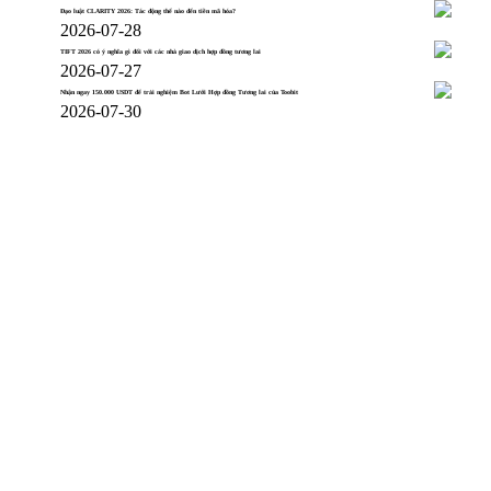
Đạo luật CLARITY 2026: Tác động thế nào đến tiền mã hóa?
2026-07-28
TIFT 2026 có ý nghĩa gì đối với các nhà giao dịch hợp đồng tương lai
2026-07-27
Nhận ngay 150.000 USDT để trải nghiệm Bot Lưới Hợp đồng Tương lai của Toobit
2026-07-30