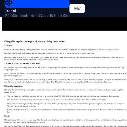
Mở
Toobit
Bắt đầu hành trình Giao dịch tại đây
Chúng tôi đang chi trả cho giao dịch tương lai tiếp theo của bạn
2026-01-08
Giao dịch hợp đồng tương lai thường giống như đi trên dây với mức cược cao. Nó thú vị, nhưng mặt đất trông rất cứng khi đó là vốn của bạn đang bị đe dọa.
Chúng tôi nghĩ rằng cách tốt nhất để học hỏi không phải là bằng cách ngã, mà là có một mạng lưới an toàn rất vững chắc.
Hôm nay, chúng tôi giới thiệu Quỹ Thử Nghiệm USDC. Đúng như tên gọi: chúng tôi cung cấp vốn cho bạn, bạn giao dịch thị trường, và nếu bạn thắng, bạn giữ lợi
nhuận. Nếu giao dịch không theo ý bạn? Đó là trách nhiệm của chúng tôi.
Tại sao là USDC, và tại sao là bây giờ?
Vào cuối năm 2025, khối lượng phái sinh đạt 900 tỷ đô la trong một quý, nhưng thời kỳ "miền tây hoang dã" của việc sử dụng token biến động làm tài sản thế chấp
đang dần phai nhạt.
Năm 2026 chính thức là năm của hợp đồng ký quỹ stablecoin. Với khung MiCA của EU hiện đang có hiệu lực đầy đủ, USDC đã trở thành tiêu chuẩn vàng cho sự minh
bạch và rõ ràng pháp lý.
Trong khi các token khác đối mặt với các rào cản pháp lý, USDC cung cấp nền tảng vững chắc cần thiết cho giao dịch chuyên nghiệp. Chúng tôi muốn bạn trở thành
một phần của sự chuyển đổi này hướng tới các ký quỹ ổn định, được điều chỉnh mà không có sự lo lắng lần đầu khi mạo hiểm vốn của chính bạn.
Cách thức hoạt động
Chúng tôi đã thiết kế chúng như các phiếu khuyến mãi có sẵn trong Trung tâm Phần thưởng của bạn. Hãy nghĩ về chúng như một hộp cát chuyên nghiệp với phần
thưởng thực tế:
Vốn của chúng tôi, chiến lược của bạn: Mở các vị trí trực tiếp trên BTC, ETH, SOL và nhiều hơn nữa bằng cách sử dụng quỹ do sàn giao dịch cung cấp.
Bữa tiệc buffet tối thượng: Không chỉ dành cho các đồng tiền lớn. Bạn có thể thử nghiệm trên SUI, LINK, ADA và DOGE so với USDC.
Mạng lưới an toàn cho phí của bạn: Những phiếu này không chỉ bao gồm ký quỹ; chúng có thể bù đắp tổn thất giao dịch và phí tài trợ. Nó thực chất là một nút
"đặt lại" cho chi phí giao dịch của bạn.
Giữ lại lợi nhuận: Mặc dù bạn không thể rút quỹ thử nghiệm, bất kỳ lợi nhuận nào bạn tạo ra đều là của bạn để giữ, rút hoặc đầu tư vào bước đi lớn tiếp theo của
bạn.
Bắt đầu
Chúng tôi không thích các rào cản gia nhập. Cho dù bạn là một chuyên gia dày dạn thử nghiệm một lý thuyết phòng ngừa mới hay một nhà giao dịch giao ngay tò mò
về đòn bẩy 200x, Quỹ Thử Nghiệm là sân chơi của bạn.
Quỹ Thử Nghiệm USDC hiện đang hoạt động trên web Toobit và sẽ có mặt trên ứng dụng Toobit sau khi chúng tôi cập nhật vào ngày 7 tháng 1. Hãy truy cập vào phần