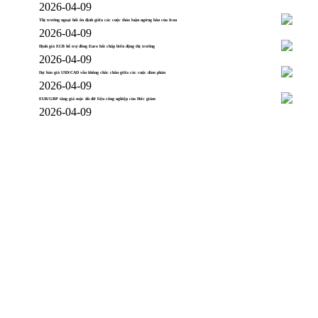
2026-04-09
Thị trường ngoại hối ổn định giữa các cuộc thảo luận ngừng bắn của Iran
2026-04-09
Định giá ECB hỗ trợ đồng Euro bất chấp biến động thị trường
2026-04-09
Dự báo giá USD/CAD vẫn không chắc chắn giữa các cuộc đàm phán
2026-04-09
EUR/GBP tăng giá mặc dù dữ liệu công nghiệp của Đức giảm
2026-04-09