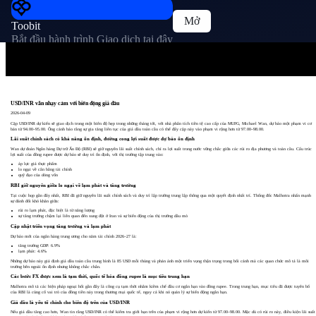
Mở
Toobit
Bắt đầu hành trình Giao dịch tại đây
USD/INR vẫn nhạy cảm với biến động giá dầu
2026-04-09
Cặp USD/INR dự kiến sẽ giao dịch trong một biên độ hẹp trong những tháng tới, với nhà phân tích tiền tệ cao cấp của MUFG, Michael Wan, dự báo một phạm vi cơ
bản từ 94.00–95.00. Ông cảnh báo rằng sự gia tăng liên tục của giá dầu toàn cầu có thể đẩy cặp này vào phạm vi rộng hơn từ 97.00–98.00.
Lãi suất chính sách có khả năng ổn định, đường cong lợi suất được dự báo ổn định
Wan dự đoán Ngân hàng Dự trữ Ấn Độ (RBI) sẽ giữ nguyên lãi suất chính sách, chỉ ra lợi suất trong nước vững chắc giữa các rủi ro địa phương và toàn cầu. Cấu trúc
lợi suất của đồng rupee được dự báo sẽ duy trì ổn định, với thị trường tập trung vào:
áp lực giá thực phẩm
lo ngại về cân bằng tài chính
quỹ đạo của dòng vốn
RBI giữ nguyên giữa lo ngại về lạm phát và tăng trưởng
Tại cuộc họp gần đây nhất, RBI đã giữ nguyên lãi suất chính sách và duy trì lập trường trung lập thông qua một quyết định nhất trí. Thống đốc Malhotra nhấn mạnh
sự đánh đổi khó khăn giữa:
rủi ro lạm phát, đặc biệt là từ năng lượng
sự tăng trưởng chậm lại liên quan đến xung đột ở Iran và sự biến động của thị trường dầu mỏ
Cập nhật triển vọng tăng trưởng và lạm phát
Dự báo mới của ngân hàng trung ương cho năm tài chính 2026–27 là:
tăng trưởng GDP: 6.9%
lạm phát: 4.6%
Những dự báo này giả định giá dầu toàn cầu trung bình là 85 USD mỗi thùng và phản ánh một triển vọng thận trọng trong bối cảnh mà các quan chức mô tả là môi
trường bên ngoài ổn định nhưng không chắc chắn.
Các bước FX được xem là tạm thời, quốc tế hóa đồng rupee là mục tiêu trung hạn
Malhotra mô tả các biện pháp ngoại hối gần đây là công cụ tạm thời nhằm kiềm chế đầu cơ ngắn hạn vào đồng rupee. Trong trung hạn, mục tiêu đã được tuyên bố
của RBI là củng cố vai trò của đồng tiền này trong thương mại quốc tế, ngay cả khi nó quản lý sự biến động ngắn hạn.
Giá dầu là yếu tố chính cho biên độ trên của USD/INR
Nếu giá dầu tăng cao hơn, Wan tin rằng USD/INR có thể kiểm tra giới hạn trên của phạm vi rộng hơn dự kiến từ 97.00–98.00. Mặc dù có rủi ro này, điều kiện lãi suất