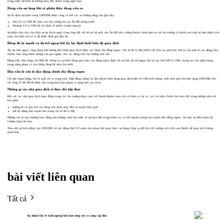
trong nước dự kiến sẽ không thay đổi nhiều trong ngắn hạn.
Dòng vốn nợ tăng khi cổ phiếu thấy dòng vốn ra
Sự ổn định dự kiến trong USD/INR được củng cố bởi các xu hướng dòng vốn gần đây:
hơn 4.2 tỷ USD đã chảy vào thị trường nợ của Ấn Độ tháng trước
khoảng 3.6 tỷ USD đã rút khỏi cổ phiếu trong cùng kỳ
Sự phân chia này cho thấy sự ưa thích ngày càng tăng đối với hồ sơ lợi suất của Ấn Độ trên chứng khoán chính phủ so với thị trường cổ phiếu mà một số nhà phân tích
toàn cầu hiện mô tả là đã được định giá đầy đủ.
Đồng đô la mạnh và dự trữ ngoại hối kỷ lục định hình biên độ giao dịch
Áp lực bên ngoài cũng đang ảnh hưởng đến kênh giao dịch được xác định của đồng rupee. Chỉ số đô la Mỹ (DXY) đã liên tục giữ trên 104 so với một rổ các đồng tiền
chính, làm tăng thêm những cơn gió ngược cho các đồng tiền thị trường mới nổi.
Đồng thời, khả năng của RBI để chống lại sự biến động quá mức của đồng rupee được hỗ trợ bởi dự trữ ngoại hối kỷ lục hơn 645 tỷ USD, mang lại cho ngân hàng
trung ương phạm vi can thiệp đáng kể nếu cần thiết.
Dầu vẫn là yếu tố dao động chính cho đồng rupee
Chi phí năng lượng vẫn là một rủi ro trung tâm. Hợp đồng tương lai dầu Brent hiện đang giao dịch gần 91 USD mỗi thùng, một mức giữ cho khả năng USD/INR tiến
tới vùng 97.00–98.00 được nêu trong kịch bản phạm vi rộng hơn của Wan.
Những gì các nhà giao dịch sẽ theo dõi tiếp theo
Đối với các nhà giao dịch hoạt động trong các thị trường nhạy cảm với thanh khoản toàn cầu và khẩu vị rủi ro, các tín hiệu chính cần theo dõi trong những tuần tới
bao gồm:
hướng đi và quy mô của dòng vốn danh mục đầu tư xuyên biên giới
bất kỳ động thái mạnh nào trong chỉ số đô la Mỹ
Những chỉ số này thường hoạt động như những cảnh báo sớm về sự thay đổi trong niềm tin có thể nhanh chóng lan truyền đến đồng rupee, lợi suất và điều kiện thị
trường rộng lớn hơn.
Theo dõi sự biến động của USD/INR và các động thái FX toàn cầu trong thời gian thực—sử dụng công cụ dữ liệu thị trường tiên tiến của Toobit để giao dịch thông
minh hơn.
bài viết liên quan
Tất cả
Sự nhầm lẫn về lệnh ngừng bắn làm tăng rủi ro cung cấp dầu