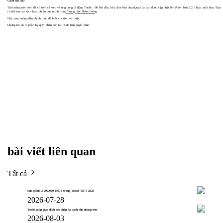
Cách bắt đầu
Tính năng này hiện đã có trên cả web và ứng dụng di động Toobit. Để bắt đầu, hãy đảm bảo ứng dụng của bạn được cập nhật lên Phiên bản 2.2.3 hoặc mới hơn. Bạn
có thể tìm và kích hoạt phiếu của mình trong
Trung tâm Phần thưởng
.
Hãy xem hướng dẫn chính thức để biết chi tiết kỹ thuật.
Chúng tôi đã lo phần ký quỹ; phần còn lại là do bạn quyết định.
bài viết liên quan
Tất cả
Đua giành 3.000.000 USDT trong Toobit TIFT 2026
2026-07-28
Toobit giúp giao dịch sao chép hạ cánh nhẹ nhàng hơn
2026-08-03