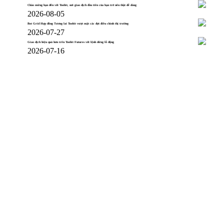
Chào mừng bạn đến với Toobit, nơi giao dịch đầu tiên của bạn trở nên thật dễ dàng
2026-08-05
Bot Grid Hợp đồng Tương lai Toobit vượt mặt các đợt điều chỉnh thị trường
2026-07-27
Giao dịch hiệu quả hơn trên Toobit Futures với lệnh dừng lỗ động
2026-07-16