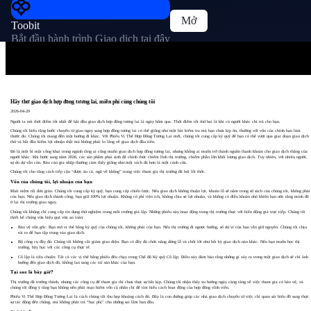
Mở
Toobit
Bắt đầu hành trình Giao dịch tại đây
Hãy thử giao dịch hợp đồng tương lai, miễn phí cùng chúng tôi
2026-04-29
Người ta nói thời điểm tốt nhất để bắt đầu giao dịch hợp đồng tương lai là ngày hôm qua. Thời điểm tốt thứ hai là khi có người khác chi trả cho bạn.
Chúng tôi hiểu rằng bước chuyển từ giao ngay sang hợp đồng tương lai có thể giống như một bài kiểm tra mà bạn chưa kịp ôn, thường với vốn của chính bạn làm
thước đo. Chúng tôi mang đến một hướng đi khác. Với Phiếu Vị Thế Hợp Đồng Tương Lai mới, chúng tôi cung cấp ký quỹ để bạn có thể vượt qua giai đoạn giao dịch
thử và bắt đầu kiếm lợi nhuận thật mà không phải lo lắng về giao dịch đầu tiên.
Đó là một bí mật công khai trong ngành rằng ai cũng muốn giao dịch hợp đồng tương lai, nhưng không ai muốn trở thành nguồn thanh khoản cho giao dịch thắng của
người khác. Khi bước sang năm 2026, các sản phẩm phái sinh đã chính thức chiếm lĩnh thị trường, chiếm phần lớn khối lượng giao dịch. Tuy nhiên, với nhiều người,
sự do dự vẫn còn. Rào cản gia nhập thường cảm thấy giống như một vách đá hơn là một cánh cửa.
Chúng tôi cho rằng cách tiếp cận “được ăn cả, ngã về không” trong việc tham gia thị trường đã hơi lỗi thời.
Vốn của chúng tôi, lợi nhuận của bạn
Khái niệm rất đơn giản. Chúng tôi cung cấp ký quỹ, bạn cung cấp chiến lược. Nếu giao dịch không thuận lợi, khoản lỗ sẽ nằm trong sổ sách của chúng tôi, không phải
của bạn. Nếu giao dịch thành công, bạn giữ 100% lợi nhuận. Không có phí tiện ích, không chia sẻ lợi nhuận, và không có điều khoản nhỏ khiến bạn ước rằng mình đã
ở lại thị trường giao ngay.
Chúng tôi không chỉ cung cấp tín dụng thử nghiệm trong môi trường giả lập. Những phiếu này hoạt động trong thị trường thực với biến động giá trực tiếp. Chúng tôi
thiết kế chúng vừa hiệu quả vừa an toàn:
Bảo vệ vốn gốc: Bạn mở vị thế bằng ký quỹ của chúng tôi, không phải của bạn. Nếu thị trường đi ngược hướng, số dư ví của bạn vẫn giữ nguyên. Chúng tôi chịu
rủi ro để bạn tập trung vào giao dịch.
Bộ công cụ đầy đủ: Chúng tôi không cắt giảm giao diện. Bạn có đầy đủ chức năng dừng lỗ và chốt lời như bất kỳ giao dịch nào khác. Nếu bạn muốn học thị
trường, hãy học với các công cụ thực tế.
Cô lập là tiêu chuẩn: Tất cả các vị thế bằng phiếu đều chạy trong Chế độ Ký quỹ Cô lập. Điều này đảm bảo rằng những gì xảy ra trong một giao dịch sẽ chỉ ảnh
hưởng đến giao dịch đó, không lan sang các tài sản khác của bạn.
Tại sao là bây giờ?
Thị trường đã trưởng thành, nhưng các công cụ để tham gia thì chưa thực sự bắt kịp. Chúng tôi nhận thấy xu hướng ngày càng tăng về việc tham gia có bảo vệ, và
chúng tôi đồng ý rằng bạn không nên phải mạo hiểm vốn cá nhân chỉ để tìm hiểu cách hoạt động của hợp đồng vĩnh viễn.
Phiếu Vị Thế Hợp Đồng Tương Lai là cách chúng tôi thu hẹp khoảng cách đó. Đây là con đường giúp các nhà giao dịch chuyển từ việc chỉ quan sát biểu đồ sang thực
sự tác động đến chúng, mà không phải trả “học phí” cho những sai lầm ban đầu.