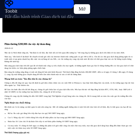
Mở
Toobit
Bắt đầu hành trình Giao dịch tại đây
Phần thưởng $200,000 cho việc dự đoán đúng
2026-01-22
Nhà vật lý Niels Bohr từng nói, "Dự đoán là rất khó, đặc biệt nếu nó liên quan đến tương lai." Rõ ràng ông ấy không giao dịch tiền điện tử vào năm 2026.
Năm nay, "nền kinh tế dự đoán" đã chuyển từ một góc nhỏ của Internet thành một cường quốc trị giá 100 tỷ đô la. Cho dù các nhà giao dịch đang phòng ngừa rủi ro
trước một cú sụt giảm nhanh hay đặt cược vào sự bùng nổ của SOL, các thị trường này cung cấp một mức độ tiện ích thời gian thực mà các hệ thống truyền thống
không thể sánh kịp.
Khả năng giao dịch dựa trên kết quả đã trở thành một công cụ tiêu chuẩn cho mọi người, từ những người tham gia bán lẻ thông thường đến các bàn giao dịch tổ chức
đang tìm kiếm các biện pháp phòng ngừa chiến lược.
Bản năng thị trường xứng đáng có một nơi đáng kể hơn một kênh Discord. Thử thách Hợp đồng Sự kiện 200,000 USDT, diễn ra từ ngày 21 tháng 1 đến ngày 25 tháng
2, cung cấp một không gian chuyên dụng để biến tầm nhìn thành một tài sản có thể đo lường được.
Mạng lưới an toàn "lần đầu tiên là của chúng tôi"
Chúng ta đều đã từng trải qua: bạn đã dành ba giờ nhìn chằm chằm vào các mức RSI và Fibonacci, bạn thực hiện động thái của mình, và thị trường ngay lập tức làm
điều ngược lại. Thật khiêm tốn.
Để làm cho bước đầu tiên đó bớt đáng sợ, chúng tôi giới thiệu bảo vệ giao dịch đầu tiên. Nếu bạn thử sức với Hợp đồng Sự kiện BTC, ETH, SOL, hoặc XRP (với ít
nhất 10 USDT) và thị trường làm bạn khiêm tốn, chúng tôi sẽ hỗ trợ bạn.
Chúng tôi cung cấp bồi thường lên đến 100 USDT trong Quỹ Thử Nghiệm từ quỹ hàng tuần của chúng tôi. Đó là mạng lưới an toàn cho cuộc gọi thị trường đầu tiên
của bạn.
Nghệ thuật của chuỗi thắng
Độ chính xác là ấn tượng; sự nhất quán là một siêu năng lực. Đối với những người dường như có một liên kết tâm linh với sổ lệnh, đây là thời gian của bạn để tỏa
sáng.
Bộ ba: Ba cuộc gọi đúng liên tiếp đưa bạn vào quỹ 500 USDT hàng ngày.
Cao 5: Nâng cấp với 5 chiến thắng liên tiếp để nhận phần của bạn trong quỹ 800 USDT hàng ngày.
Hoàn hảo 10: Làm chủ 10 dự đoán liên tiếp và mở khóa phần thưởng 10 USDT hàng ngày.
Cú may mắn: Vì chúng tôi biết ngay cả những nhà phân tích giỏi nhất cũng cần một chút may mắn, mọi nhà giao dịch đang hoạt động đều được tham gia vào
một cuộc rút thăm may mắn 50 USDT hàng ngày.
Nơi khối lượng gặp giá trị