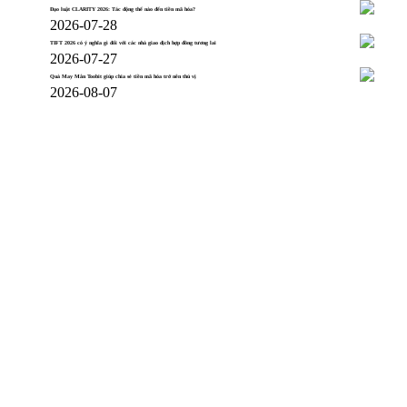
Đạo luật CLARITY 2026: Tác động thế nào đến tiền mã hóa?
2026-07-28
TIFT 2026 có ý nghĩa gì đối với các nhà giao dịch hợp đồng tương lai
2026-07-27
Quà May Mắn Toobit giúp chia sẻ tiền mã hóa trở nên thú vị
2026-08-07