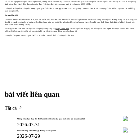
Đối với những người sống và thở cùng biểu đồ, chúng tôi đã dành ra 50,000 USDT cho các nhà giao dịch hàng đầu của chúng tôi. Nếu bạn đạt 100 USDT trong tổng
khối lượng, bạn chính thức tham gia cuộc đua. Nhà giao dịch xếp hạng cao nhất sẽ nhận được 6,000 USDT.
Chúng tôi không chỉ thưởng cho những người giao dịch lớn, vì một quỹ 25,000 USDT cũng đang chờ được chia sẻ bởi những người đã nỗ lực, ngay cả khi họ không
nằm trong top 50.
Tại sao bây giờ?
Theo các dự báo mới nhất năm 2026, các sản phẩm phái sinh dựa trên dự đoán là phân khúc phát triển nhanh nhất trong tiền điện tử. Chúng mang lại sự rõ ràng cho
tâm lý và thanh khoản cho sự không chắc chắn. Sáng kiến này thiết lập một địa điểm chuyên dụng cho những nhà giao dịch thông thái nhất trên hành tinh để xác
nhận niềm tin thị trường của họ.
Sẵn sàng để đưa tầm nhìn của bạn vào công việc? Hãy truy cập
trang chiến dịch
của chúng tôi để đăng ký, và nếu bạn là kiểu người thích đọc kỹ các điều khoản
(chúng tôi tôn trọng điều đó), hãy xem toàn bộ chi tiết trên
trang thông báo
của chúng tôi.
Tương lai đang đến. Bạn cũng có thể được trả tiền cho việc biết nó trông như thế nào.
bài viết liên quan
Tất cả
Những lựa chọn thay thế BitMart tốt nhất cho nhà giao dịch tiền mã hóa năm 2026
2026-07-31
BitMart đóng cửa: Điều gì đã xảy ra và tại sao
2026-07-29