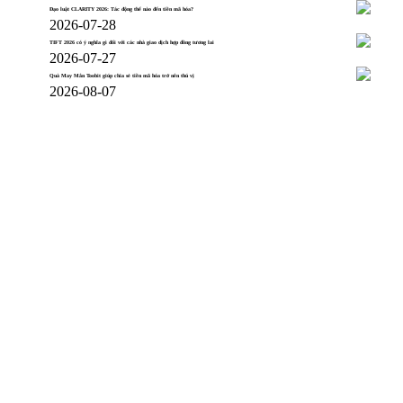
Đạo luật CLARITY 2026: Tác động thế nào đến tiền mã hóa?
2026-07-28
TIFT 2026 có ý nghĩa gì đối với các nhà giao dịch hợp đồng tương lai
2026-07-27
Quà May Mắn Toobit giúp chia sẻ tiền mã hóa trở nên thú vị
2026-08-07