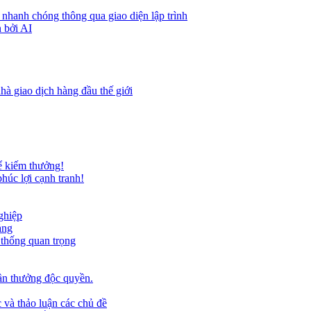
 nhanh chóng thông qua giao diện lập trình
 bởi AI
hà giao dịch hàng đầu thế giới
ể kiếm thưởng!
húc lợi cạnh tranh!
ghiệp
ảng
 thống quan trọng
ần thưởng độc quyền.
 và thảo luận các chủ đề