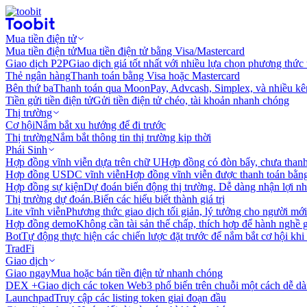
Mua tiền điện tử
Mua tiền điện tử
Mua tiền điện tử bằng Visa/Mastercard
Giao dịch P2P
Giao dịch giá tốt nhất với nhiều lựa chọn phương thức
Thẻ ngân hàng
Thanh toán bằng Visa hoặc Mastercard
Bên thứ ba
Thanh toán qua MoonPay, Advcash, Simplex, và nhiều kê
Tiền gửi tiền điện tử
Gửi tiền điện tử chéo, tài khoản nhanh chóng
Thị trường
Cơ hội
Nắm bắt xu hướng để đi trước
Thị trường
Nắm bắt thông tin thị trường kịp thời
Phái Sinh
Hợp đồng vĩnh viễn dựa trên chữ U
Hợp đồng có đòn bẩy, chưa than
Hợp đồng USDC vĩnh viễn
Hợp đồng vĩnh viễn được thanh toán b
Hợp đồng sự kiện
Dự đoán biến động thị trường. Dễ dàng nhận lợi n
Thị trường dự đoán.
Biến các hiểu biết thành giá trị
Lite vĩnh viễn
Phương thức giao dịch tối giản, lý tưởng cho người mới
Hợp đồng demo
Không cần tài sản thế chấp, thích hợp để hành nghề 
Bot
Tự động thực hiện các chiến lược đặt trước để nắm bắt cơ hội khi
TradFi
Giao dịch
Giao ngay
Mua hoặc bán tiền điện tử nhanh chóng
DEX +
Giao dịch các token Web3 phổ biến trên chuỗi một cách dễ d
Launchpad
Truy cập các listing token giai đoạn đầu