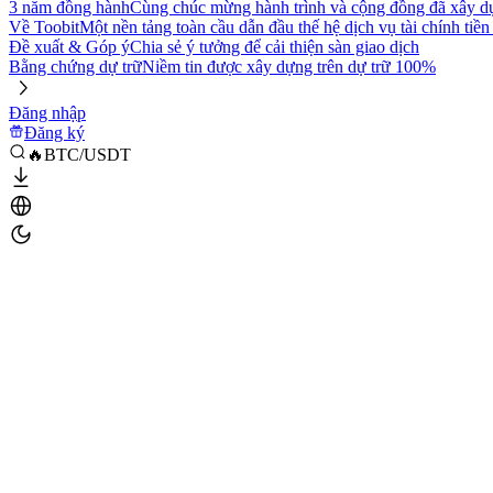
3 năm đồng hành
Cùng chúc mừng hành trình và cộng đồng đã xây d
Về Toobit
Một nền tảng toàn cầu dẫn đầu thế hệ dịch vụ tài chính tiền
Đề xuất & Góp ý
Chia sẻ ý tưởng để cải thiện sàn giao dịch
Bằng chứng dự trữ
Niềm tin được xây dựng trên dự trữ 100%
Đăng nhập
Đăng ký
🔥BTC/USDT