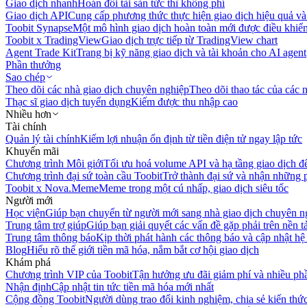
Giao dịch nhanh
Hoán đổi tài sản tức thì không phí
Giao dịch API
Cung cấp phương thức thực hiện giao dịch hiệu quả và
Toobit Synapse
Một mô hình giao dịch hoàn toàn mới được điều khiển
Toobit x TradingView
Giao dịch trực tiếp từ TradingView chart
Agent Trade Kit
Trang bị kỹ năng giao dịch và tài khoản cho AI agent
Phần thưởng
Sao chép
Theo dõi các nhà giao dịch chuyên nghiệp
Theo dõi thao tác của các n
Thạc sĩ giao dịch tuyển dụng
Kiếm được thu nhập cao
Nhiều hơn
Tài chính
Quản lý tài chính
Kiếm lợi nhuận ổn định từ tiền điện tử ngay lập tức
Khuyến mãi
Chương trình Môi giới
Tối ưu hoá volume API và hạ tầng giao dịch đ
Chương trình đại sứ toàn cầu Toobit
Trở thành đại sứ và nhận những p
Toobit x Nova.Meme
Meme trong một cú nhấp, giao dịch siêu tốc
Người mới
Học viện
Giúp bạn chuyển từ người mới sang nhà giao dịch chuyên n
Trung tâm trợ giúp
Giúp bạn giải quyết các vấn đề gặp phải trên nền t
Trung tâm thông báo
Kịp thời phát hành các thông báo và cập nhật hệ
Blog
Hiểu rõ thế giới tiền mã hóa, nắm bắt cơ hội giao dịch
Khám phá
Chương trình VIP của Toobit
Tận hưởng ưu đãi giảm phí và nhiều ph
Nhận định
Cập nhật tin tức tiền mã hóa mới nhất
Cộng đồng Toobit
Người dùng trao đổi kinh nghiệm, chia sẻ kiến thức