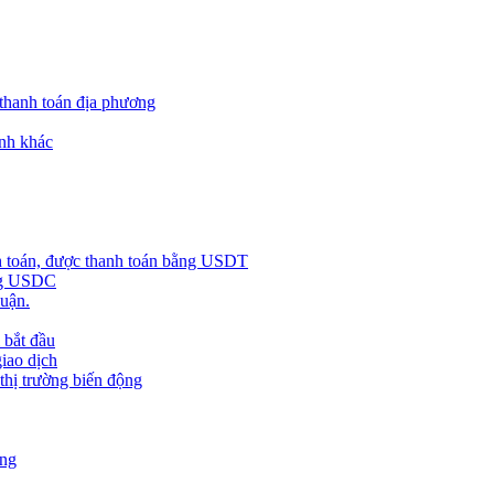
 thanh toán địa phương
nh khác
h toán, được thanh toán bằng USDT
ằng USDC
huận.
 bắt đầu
giao dịch
 thị trường biến động
àng