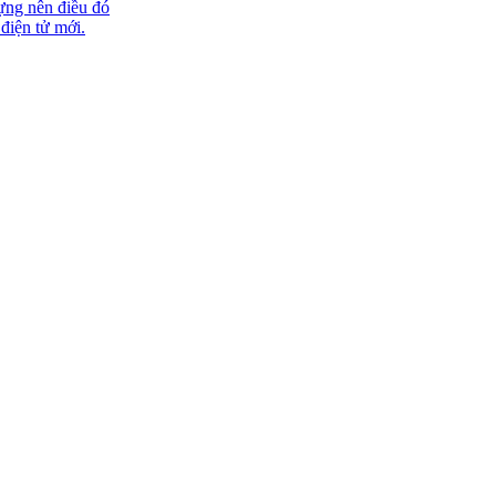
ựng nên điều đó
 điện tử mới.