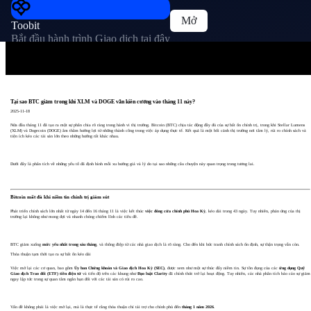
Mở
Toobit
Bắt đầu hành trình Giao dịch tại đây
Tại sao BTC giảm trong khi XLM và DOGE vẫn kiên cường vào tháng 11 này?
2025-11-18
Nửa đầu tháng 11 đã tạo ra một sự phân chia rõ ràng trong hành vi thị trường. Bitcoin (BTC) chịu tác động đầy đủ của sự bất ổn chính trị, trong khi Stellar Lumens
(XLM) và Dogecoin (DOGE) âm thầm hưởng lợi từ những thành công trong việc áp dụng thực tế. Kết quả là một bối cảnh thị trường nơi tâm lý, rủi ro chính sách và
tiện ích kéo các tài sản lớn theo những hướng rất khác nhau.
Dưới đây là phân tích về những yếu tố đã định hình mỗi xu hướng giá và lý do tại sao những câu chuyện này quan trọng trong tương lai.
Bitcoin mất đà khi niềm tin chính trị giảm sút
Phát triển chính sách lớn nhất từ ngày 14 đến 16 tháng 11 là việc kết thúc
việc đóng cửa chính phủ Hoa Kỳ
, kéo dài trong 43 ngày. Tuy nhiên, phản ứng của thị
trường lại không như mong đợi và nhanh chóng chiếm lĩnh các tiêu đề.
BTC giảm xuống
mức yếu nhất trong sáu tháng
, và thông điệp từ các nhà giao dịch là rõ ràng. Cho đến khi bức tranh chính sách ổn định, sự thận trọng vẫn còn.
Thỏa thuận tạm thời tạo ra sự bất ổn kéo dài
Việc mở lại các cơ quan, bao gồm
Ủy ban Chứng khoán và Giao dịch Hoa Kỳ (SEC)
, được xem như một sự thúc đẩy niềm tin. Sự tồn đọng của các
ứng dụng Quỹ
Giao dịch Trao đổi (ETF) tiền điện tử
và tiến độ trên các khung như
Đạo luật Clarity
đã chính thức trở lại hoạt động. Tuy nhiên, các nhà phân tích báo cáo sự giảm
ngay lập tức trong sự quan tâm ngắn hạn đối với các tài sản có rủi ro cao.
Vấn đề không phải là việc mở lại, mà là thực tế rằng thỏa thuận chỉ tài trợ cho chính phủ đến
tháng 1 năm 2026
.