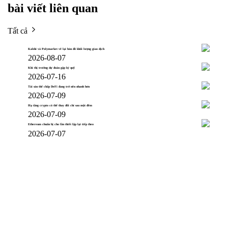
bài viết liên quan
Tất cả
Kalshi và Polymarket vẽ lại bản đồ khối lượng giao dịch
2026-08-07
Khi thị trường dự đoán gặp ký quỹ
2026-07-16
Tài sản thế chấp DeFi đang trở nên nhanh hơn
2026-07-09
Hạ tầng crypto có thể thay đổi chỉ sau một đêm
2026-07-09
Ethereum chuẩn bị cho lần thiết lập lại tiếp theo
2026-07-07