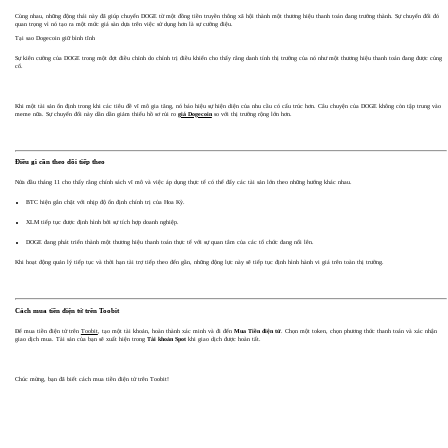
Cùng nhau, những động thái này đã giúp chuyển DOGE từ một đồng tiền truyền thông xã hội thành một thương hiệu thanh toán đang trưởng thành. Sự chuyển đổi đó
quan trọng vì nó tạo ra một mức giá sàn dựa trên việc sử dụng hơn là sự cường điệu.
Tại sao Dogecoin giữ bình tĩnh
Sự kiên cường của DOGE trong một đợt điều chỉnh do chính trị điều khiển cho thấy rằng danh tính thị trường của nó như một thương hiệu thanh toán đang được củng
cố.
Khi một tài sản ổn định trong khi các tiêu đề vĩ mô gia tăng, nó báo hiệu sự hiện diện của nhu cầu có cấu trúc hơn. Câu chuyện của DOGE không còn tập trung vào
meme nữa. Sự chuyển đổi này dần dần giảm thiểu hồ sơ rủi ro
giá Dogecoin
so với thị trường rộng lớn hơn.
Điều gì cần theo dõi tiếp theo
Nửa đầu tháng 11 cho thấy rằng chính sách vĩ mô và việc áp dụng thực tế có thể đẩy các tài sản lớn theo những hướng khác nhau.
BTC hiện gắn chặt với nhịp độ ổn định chính trị của Hoa Kỳ.
XLM tiếp tục được định hình bởi sự tích hợp doanh nghiệp.
DOGE đang phát triển thành một thương hiệu thanh toán thực tế với sự quan tâm của các tổ chức đang nổi lên.
Khi hoạt động quản lý tiếp tục và thời hạn tài trợ tiếp theo đến gần, những động lực này sẽ tiếp tục định hình hành vi giá trên toàn thị trường.
Cách mua tiền điện tử trên Toobit
Để mua tiền điện tử trên
Toobit
, tạo một tài khoản, hoàn thành xác minh và đi đến
Mua Tiền điện tử
. Chọn một token, chọn phương thức thanh toán và xác nhận
giao dịch mua. Tài sản của bạn sẽ xuất hiện trong
Tài khoản Spot
khi giao dịch được hoàn tất.
Chúc mừng, bạn đã biết cách mua tiền điện tử trên Toobit!