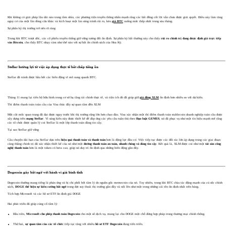
Khi không có giải pháp lâu dài nào trong tầm nhìn, các phương tiện truyền thông nhấn mạnh rằng các bất đồng cốt lõi vẫn chưa được giải quyết. Điều này làm tăng
nguy cơ của một lần đóng cửa khác và kích hoạt một làn sóng tránh rủi ro, kéo
giá BTC
xuống mức thấp nhất trong sáu tháng.
Sự phân kỳ thị trường trở nên rõ ràng
Trong khi BTC trượt dốc, các cổ phiếu truyền thống giữ vững tương đối ổn định. Sự phân kỳ bất thường này cho thấy
rủi ro chính trị đang được định giá trực tiếp
vào
Bitcoin
, cho thấy BTC nhạy cảm như thế nào với sự bất ổn chính sách của Hoa Kỳ.
Stellar hưởng lợi từ việc áp dụng thực tế bất chấp tiếng ồn
Stellar đã tránh được hầu hết các biến động vĩ mô xung quanh BTC.
Tháng 11 mang lại tiến bộ hữu hình trong cơ sở hạ tầng tài chính thực tế, và tiện ích đó đã giúp giữ
giá đồng XLM
ổn định hơn nhiều so với dự kiến.
Thí điểm thanh toán toàn cầu của Visa thúc đẩy sự quan tâm đến XLM
Một cột mốc quan trọng đã đạt được ngay trước khi thị trường rộng lớn hơn chao đảo. Visa xác nhận một thí điểm thanh toán stablecoin doanh nghiệp toàn cầu được
xây dựng trên
mạng Stellar
. Vì sáng kiến này được thiết kế để đáp ứng các yêu cầu tuân thủ theo
Đạo luật GENIUS
, nó đã phục vụ như một tín hiệu mạnh mẽ rằng
các tổ chức được quản lý coi Stellar là một lớp thanh toán đáng tin cậy.
Tại sao Stellar giữ vững
Câu chuyện dài hạn của Stellar dựa trên
hiệu quả thanh toán và thanh toán
hơn là động lực đầu cơ. Việc tiếp tục được các đối tác lớn áp dụng trong các giai đoạn
căng thẳng chính trị đã xác nhận thiết kế của nó như một
đường thanh toán an toàn, nhanh chóng và đáng tin cậy
. Kết quả là, XLM được coi như một
tài sản công
nghệ thanh toán
hơn là một token có beta cao, giúp nó duy trì ổn định qua những biến động gần đây.
Dogecoin gây bất ngờ với hành vi giá bình tĩnh
Dogecoin thường mang tiếng là phản ứng và bị chi phối bởi tâm lý do nguồn gốc memecoin của nó. Tuy nhiên, trong khi BTC chịu tác động mạnh của cú sốc chính
sách,
DOGE
thể hiện sự kiên cường bất ngờ
trong đợt suy thoái thị trường gần đây và nổi lên như một trong những cái tên ổn định nhất trên bảng.
Tích hợp Microsoft và các hồ sơ ETF ổn định giá DOGE
Hai phát triển đã giúp củng cố tâm lý:
Đầu tiên,
Microsoft cho phép thanh toán Dogecoin
cho một số dịch vụ, mang lại cho DOGE một chỗ đứng hợp pháp trong thương mại chính thống.
Thứ hai,
sự quan tâm của các tổ chức
tiếp tục tăng với nhiều
hồ sơ ETF Dogecoin
đang tiến triển.