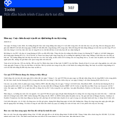
Mở
Toobit
Bắt đầu hành trình Giao dịch tại đây
Hôm nay: Cuộc chiến đa mặt trận để xác định hướng đi của thị trường
2026-05-12
Vào ngày 10 tháng 5 năm 2026, thị trường đang kết thúc một trong những tuần nặng về vĩ mô nhất trong năm với một đợt mua vào yên ắng. Bitcoin đang giao dịch
gần mức $80,874 với biên độ trong ngày từ $80,237 đến $81,026, tăng khoảng 2,8% trong tuần. Biểu đồ đang thể hiện đúng những gì nó nên làm sau khi tăng 37% từ
mức đáy tháng 4: tích lũy chặt chẽ, bảo vệ vùng hỗ trợ và chờ đợi dữ liệu vĩ mô tiếp theo để xác nhận hướng đi.
Độ thống trị của BTC vẫn duy trì trong khoảng từ 50% cao đến 60% thấp. Tổng vốn hóa thị trường tiền điện tử quay lại khoảng $2,77 nghìn tỷ với khối lượng giao
dịch hàng ngày khoảng $57,6 tỷ. Chỉ số Sợ hãi và Tham lam đang ở gần vùng trung lập với xu hướng hơi nghiêng về phía tăng. Không có dấu hiệu nào cho thấy sự
kiệt sức. Thị trường dường như vừa hấp thụ một báo cáo việc làm nóng, sự đảo chiều ETF từ dòng vốn vào sang dòng vốn ra, và một cuộc bỏ phiếu của Fed với bốn
người phản đối, nhưng vẫn giữ được mức quan trọng nhất trên biểu đồ.
Tuần tới sẽ rất bận rộn. CPI vào thứ Ba. PPI vào thứ Tư. Phiên thảo luận về Đạo luật CLARITY vào thứ Năm. Doanh số bán lẻ và sản xuất công nghiệp vào cuối tuần.
Cuộc gặp giữa Trump và Tập vào thứ Năm và thứ Sáu. Bất kỳ sự kiện nào trong số này đều có thể khiến thị trường biến động. Hai hoặc ba sự kiện cùng hướng sẽ là
cách mà đợt biến động $5,000 tiếp theo thực sự diễn ra.
Các quỹ ETF Bitcoin đang cho chúng ta thấy điều gì
Chuỗi dòng vốn vào kéo dài năm ngày đã bị chấm dứt vào ngày 7 tháng 5. Các quỹ ETF Bitcoin giao ngay tại Mỹ ghi nhận dòng vốn rút ròng $268,5 triệu trong phiên
đó, kết thúc chuỗi thu hút khoảng $1,69 tỷ trong tuần đầu tiên của tháng 5. Đợt đảo chiều tiếp tục vào ngày 8 tháng 5 với thêm khoảng $245 triệu bị rút ra.
Cấu trúc của sự đảo chiều là phần quan trọng. Fidelity FBTC dẫn đầu dòng vốn rút ngày 7 tháng 5 với $129 triệu. BlackRock IBIT, vốn đã thu hút khoảng $1,05 tỷ
trong năm phiên trước đó, trả lại $98 triệu. Dòng vốn vào duy nhất đến từ Morgan Stanley MSBT với $7,3 triệu và Quỹ Bitcoin Mini Trust của Grayscale với $5,7
triệu. Hai ngày sau, MSBT lại là quỹ duy nhất có dòng vốn vào $5,7 triệu trong khi các quỹ khác, bao gồm BlackRock, Fidelity và Ark Invest, vẫn trong chế độ rút
vốn.
Nhìn rộng ra, xu hướng sáu tuần vẫn còn nguyên. Các quỹ ETF Bitcoin giao ngay đã ghi nhận khoảng $3,4 tỷ dòng vốn vào ròng trong sáu tuần liên tiếp — chuỗi dài
nhất kể từ tháng 8 năm 2025. IBIT chiếm khoảng 78% dòng vốn đó. FBTC và BITB chiếm phần lớn phần còn lại. Ba quỹ mới hơn từ Morgan Stanley, Goldman và
Franklin Templeton cho thấy hoạt động tạo lập hạn chế, phù hợp với mô hình luân chuyển từ các quỹ cũ sang các nhà phát hành mới thay vì dòng vốn tổ chức mới.
Cách hiểu đơn giản: các tổ chức vẫn đang mua vào khi giá giảm, nhưng biến động hàng ngày trở nên thất thường hơn. Dòng vốn ròng trong năm ngày gần nhất gần
như đi ngang hoặc hơi dương. Tín hiệu rõ ràng sẽ xuất hiện nếu chuỗi này quay lại dương vào tuần tới hoặc nếu có hai phiên liên tiếp rút vốn ròng.
Báo cáo việc làm nóng ngày thứ Sáu đã viết lại lộ trình lãi suất
Báo cáo việc làm phi nông nghiệp tháng 4 đạt 115.000, gần gấp đôi so với dự báo đồng thuận 55.000–62.000. Tháng 3 được điều chỉnh tăng lên 185.000. Tỷ lệ thất
nghiệp giữ ở mức 4,3%. Thu nhập trung bình theo giờ tăng 0,2% trong tháng và 3,6% trong năm, đều thấp hơn kỳ vọng.