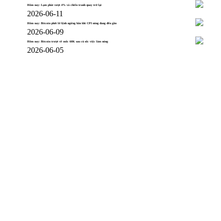
Hôm nay: Lạm phát vượt 4% và chiến tranh quay trở lại
2026-06-11
Hôm nay: Bitcoin phớt lờ lệnh ngừng bắn khi CPI nóng đang đến gần
2026-06-09
Hôm nay: Bitcoin trượt về mốc 60K sau cú sốc việc làm nóng
2026-06-05