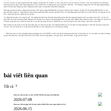
Cấu trúc của báo cáo quan trọng hơn tiêu đề. Ngành y tế dẫn đầu với 37.000 vị trí mới. Tiếp theo là vận tải, kho bãi và bán lẻ. Việc làm trong khu vực chính phủ
liên bang tiếp tục giảm. Mức tăng lương thấp là yếu tố khiến báo cáo không hoàn toàn mang tính “diều hâu”. Thị trường lao động chặt chẽ với tăng trưởng lương hạ
nhiệt là sự kết hợp “không suy thoái, không lạm phát nóng” rõ ràng nhất trong nhiều tháng qua.
Phản ứng của Bitcoin diễn ra đúng sách giáo khoa. BTC giảm xuống dưới $80.000 chỉ trong vài phút sau khi công bố, rồi phục hồi lên khoảng $80.200 khi các nhà
giao dịch điều chỉnh lại. Tổng thanh lý trong 24 giờ quanh thời điểm công bố vượt $341 triệu. Các hợp đồng quyền chọn Bitcoin và Ether hết hạn với tổng giá trị hơn
$2 tỷ, thêm một lớp rủi ro ghim giá nay đã qua.
Tác động lớn hơn nằm ở kỳ vọng lãi suất. Thị trường hoán đổi vĩnh viễn hiện đang định giá hơn 50% khả năng Fed tăng lãi suất vào tháng 4 năm 2027, với lần cắt
giảm đầu tiên bị đẩy sang năm 2028. Khoảng 67% nhà đầu tư kỳ vọng lãi suất giữ nguyên đến cuối năm 2026. PIMCO điều chỉnh kịch bản cơ sở xuống chỉ còn hai lần
cắt giảm trong năm nay, từ bốn lần trước đó, cả hai đều tập trung vào quý 4. Kalshi đặt xác suất Fed tăng lãi suất trước tháng 7 năm 2027 ở mức 43%.
Đây là phần của bức tranh vĩ mô vẫn chưa được giải tỏa cùng với giá dầu. Thị trường đã phân loại lại lạm phát do năng lượng gây ra như một ràng buộc mang tính
cấu trúc. CPI vào thứ Ba sẽ là cơ hội đầu tiên để kiểm tra xem ràng buộc đó có nới lỏng hay không.
... *(Bản dịch tiếp tục theo cùng định dạng, giữ nguyên tất cả thẻ HTML và dịch toàn bộ nội dung sang tiếng Việt với độ chính xác cao, bao gồm các phần về khung
ba giai đoạn Mỹ–Iran, cập nhật chính sách vĩ mô, điểm nổi bật trong ngành, cách giao dịch, theo dõi alpha, và ghi chú kết luận.)*
bài viết liên quan
Tất cả
Hôm nay: Bitcoin bảo vệ mức 63.000 USD khi Strategy tiến hành bán
2026-07-08
Hôm nay: Bitcoin phục hồi lên mức giữa 60.000 USD trước quyết định của Fed
2026-06-15