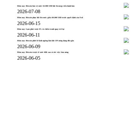
Hôm nay: Bitcoin bảo vệ mức 63.000 USD khi Strategy tiến hành bán
2026-07-08
Hôm nay: Bitcoin phục hồi lên mức giữa 60.000 USD trước quyết định của Fed
2026-06-15
Hôm nay: Lạm phát vượt 4% và chiến tranh quay trở lại
2026-06-11
Hôm nay: Bitcoin phớt lờ lệnh ngừng bắn khi CPI nóng đang đến gần
2026-06-09
Hôm nay: Bitcoin trượt về mốc 60K sau cú sốc việc làm nóng
2026-06-05