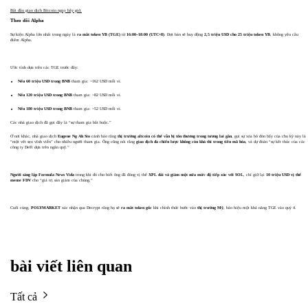
Bắt đầu giao dịch Bitcoin ngay bây giờ.
Theo dõi Alpha
Sự kiện Alpha lớn nhất trong ngày là
ra mắt token YB (TGE)
từ
16:00–18:00 (UTC+8)
. Đợt bán sẽ huy động
2,5 triệu USD cho 25 triệu token YB
, không yêu cầu
điểm Alpha.
Ước tính dựa trên các TGE trước đây:
Nếu 60 triệu USD trong BNB
tham gia: ~162 USD mỗi ví.
Nếu 120 triệu USD trong BNB
tham gia: ~82 USD mỗi ví.
Nếu 180 triệu USD trong BNB
tham gia: ~52 USD mỗi ví.
Các nhà giao dịch đã gọi đây là “sự tham gia bắt buộc.”
Ở nơi khác, nhà giao dịch
Eugene Ng Ah Sio
cảnh báo rằng
thị trường altcoin có thể vẫn bị tổn thương trong tương lai gần
, gọi sự xóa bỏ đòn bẩy của chu kỳ này là
“một vết sẹo vĩnh viễn” cho nhiều người tham gia. Ông cũng nói rằng
giao dịch đa chiến lược không còn khả thi trong tiền mã hóa
, và dự đoán “sự kết thúc của các
công ty DeFi dựa trên ngân quỹ.”
Người sáng lập Formula News Vida
trong khi đó cho biết ông đã đóng vị thế
XPL dài và giảm một nửa mức độ tiếp xúc với SOL
, chỉ giữ lại
10 triệu USD vị thế
meme FDV
cho “giá trị sàn giảm của chúng.”
Cuối cùng,
POLYMARKET
xác nhận qua Decrypt rằng họ sẽ
ra mắt token gốc
khi chính thức bước vào
thị trường Mỹ
, báo hiệu một khả năng TGE vào quý 4.
bài viết liên quan
Tất cả