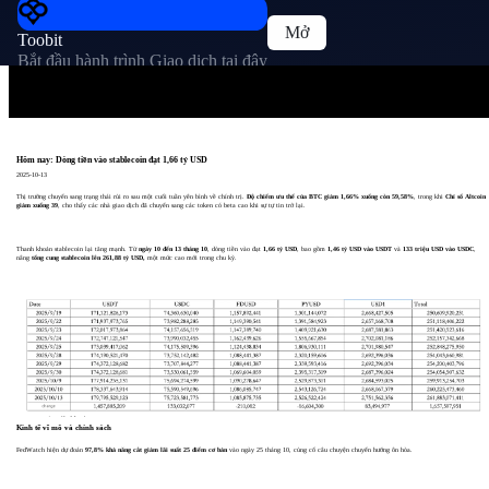
Mở
Toobit
Bắt đầu hành trình Giao dịch tại đây
Hôm nay: Dòng tiền vào stablecoin đạt 1,66 tỷ USD
2025-10-13
Thị trường chuyển sang trạng thái rủi ro sau một cuối tuần yên bình về chính trị.
Độ chiếm ưu thế của BTC giảm 1,66% xuống còn 59,58%
, trong khi
Chỉ số Altcoin
giảm xuống 39
, cho thấy các nhà giao dịch đã chuyển sang các token có beta cao khi sự tự tin trở lại.
Thanh khoản stablecoin lại tăng mạnh. Từ
ngày 10 đến 13 tháng 10
, dòng tiền vào đạt
1,66 tỷ USD
, bao gồm
1,46 tỷ USD vào USDT
và
133 triệu USD vào USDC
,
nâng
tổng cung stablecoin lên 261,88 tỷ USD,
một mức cao mới trong chu kỳ.
Kinh tế vĩ mô và chính sách
FedWatch hiện dự đoán
97,8% khả năng cắt giảm lãi suất 25 điểm cơ bản
vào ngày 25 tháng 10, củng cố câu chuyện chuyển hướng ôn hòa.