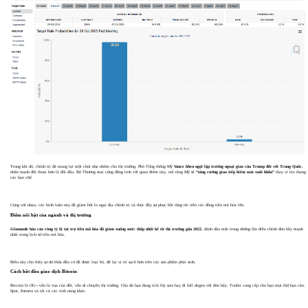
Trong khi đó, chính trị đã mang lại một chút nhẹ nhõm cho thị trường. Phó Tổng thống Mỹ
Vance khen ngợi lập trường ngoại giao của Trump đối với Trung Quốc
,
nhấn mạnh đối thoại hơn là đối đầu. Bộ Thương mại cũng đồng tình với quan điểm này, nói rằng Mỹ sẽ
“tăng cường giao tiếp kiểm soát xuất khẩu”
thay vì leo thang
các hạn chế.
Cùng với nhau, các bình luận này đã giảm bớt lo ngại địa chính trị và thúc đẩy sự phục hồi rộng rãi trên các đồng tiền mã hóa lớn.
Điểm nổi bật của ngành và thị trường
Glassnode báo cáo rằng tỷ lệ tài trợ tiền mã hóa đã giảm xuống mức thấp nhất kể từ thị trường gấu 2022
, đánh dấu một trong những lần điều chỉnh đòn bẩy mạnh
nhất trong lịch sử tiền mã hóa.
Điều này cho thấy sự dư thừa đầu cơ đã được loại bỏ, để lại vị trí sạch hơn trên các sản phẩm phái sinh.
Cách bắt đầu giao dịch Bitcoin
Bitcoin là OG—vẫn là vua của đồi, vẫn di chuyển thị trường. Cho dù bạn đang tích lũy sats hay đi full degen với đòn bẩy, Toobit cung cấp cho bạn mọi thứ bạn cần.
Spot, Futures và tất cả các tính năng khác.