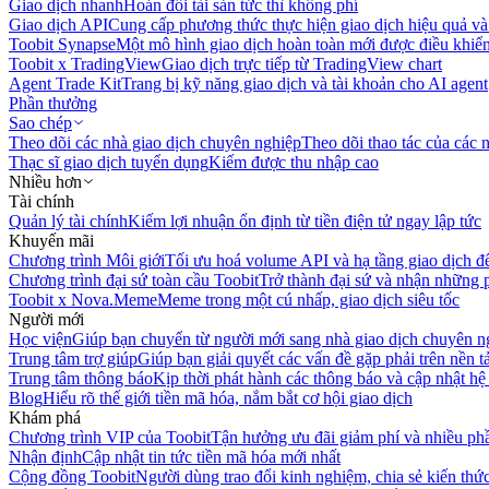
Giao dịch nhanh
Hoán đổi tài sản tức thì không phí
Giao dịch API
Cung cấp phương thức thực hiện giao dịch hiệu quả và
Toobit Synapse
Một mô hình giao dịch hoàn toàn mới được điều khiển
Toobit x TradingView
Giao dịch trực tiếp từ TradingView chart
Agent Trade Kit
Trang bị kỹ năng giao dịch và tài khoản cho AI agent
Phần thưởng
Sao chép
Theo dõi các nhà giao dịch chuyên nghiệp
Theo dõi thao tác của các n
Thạc sĩ giao dịch tuyển dụng
Kiếm được thu nhập cao
Nhiều hơn
Tài chính
Quản lý tài chính
Kiếm lợi nhuận ổn định từ tiền điện tử ngay lập tức
Khuyến mãi
Chương trình Môi giới
Tối ưu hoá volume API và hạ tầng giao dịch đ
Chương trình đại sứ toàn cầu Toobit
Trở thành đại sứ và nhận những p
Toobit x Nova.Meme
Meme trong một cú nhấp, giao dịch siêu tốc
Người mới
Học viện
Giúp bạn chuyển từ người mới sang nhà giao dịch chuyên n
Trung tâm trợ giúp
Giúp bạn giải quyết các vấn đề gặp phải trên nền t
Trung tâm thông báo
Kịp thời phát hành các thông báo và cập nhật hệ
Blog
Hiểu rõ thế giới tiền mã hóa, nắm bắt cơ hội giao dịch
Khám phá
Chương trình VIP của Toobit
Tận hưởng ưu đãi giảm phí và nhiều ph
Nhận định
Cập nhật tin tức tiền mã hóa mới nhất
Cộng đồng Toobit
Người dùng trao đổi kinh nghiệm, chia sẻ kiến thức