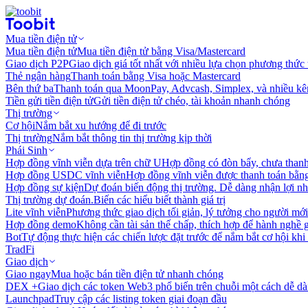
Mua tiền điện tử
Mua tiền điện tử
Mua tiền điện tử bằng Visa/Mastercard
Giao dịch P2P
Giao dịch giá tốt nhất với nhiều lựa chọn phương thức
Thẻ ngân hàng
Thanh toán bằng Visa hoặc Mastercard
Bên thứ ba
Thanh toán qua MoonPay, Advcash, Simplex, và nhiều kê
Tiền gửi tiền điện tử
Gửi tiền điện tử chéo, tài khoản nhanh chóng
Thị trường
Cơ hội
Nắm bắt xu hướng để đi trước
Thị trường
Nắm bắt thông tin thị trường kịp thời
Phái Sinh
Hợp đồng vĩnh viễn dựa trên chữ U
Hợp đồng có đòn bẩy, chưa than
Hợp đồng USDC vĩnh viễn
Hợp đồng vĩnh viễn được thanh toán b
Hợp đồng sự kiện
Dự đoán biến động thị trường. Dễ dàng nhận lợi n
Thị trường dự đoán.
Biến các hiểu biết thành giá trị
Lite vĩnh viễn
Phương thức giao dịch tối giản, lý tưởng cho người mới
Hợp đồng demo
Không cần tài sản thế chấp, thích hợp để hành nghề 
Bot
Tự động thực hiện các chiến lược đặt trước để nắm bắt cơ hội khi
TradFi
Giao dịch
Giao ngay
Mua hoặc bán tiền điện tử nhanh chóng
DEX +
Giao dịch các token Web3 phổ biến trên chuỗi một cách dễ d
Launchpad
Truy cập các listing token giai đoạn đầu