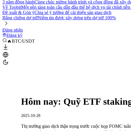
3 năm đồng hành
Cùng chúc mừng hành trình và cộng đồng đã xây d
Về Toobit
Một nền tảng toàn cầu dẫn đầu thế hệ dịch vụ tài chính tiền
Đề xuất & Góp ý
Chia sẻ ý tưởng để cải thiện sàn giao dịch
Bằng chứng dự trữ
Niềm tin được xây dựng trên dự trữ 100%
Đăng nhập
Đăng ký
🔥BTC/USDT
Hôm nay: Quỹ ETF staking
2025-10-28
Thị trường giao dịch thận trọng trước cuộc họp FOMC tuần