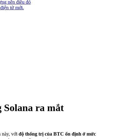
ựng nên điều đó
 điện tử mới.
 Solana ra mắt
 này, với
độ thống trị của BTC ổn định ở mức