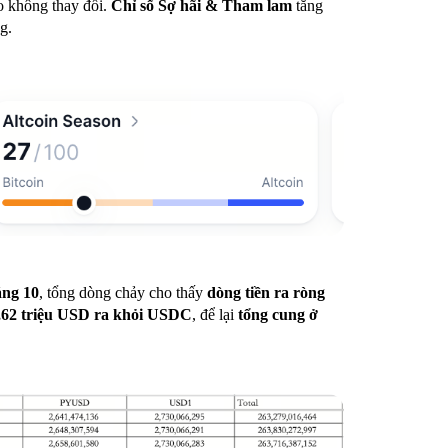
ro không thay đổi.
Chỉ số Sợ hãi & Tham lam
tăng
g.
áng 10
, tổng dòng chảy cho thấy
dòng tiền ra ròng
,62 triệu USD ra khỏi USDC
, để lại
tổng cung ở