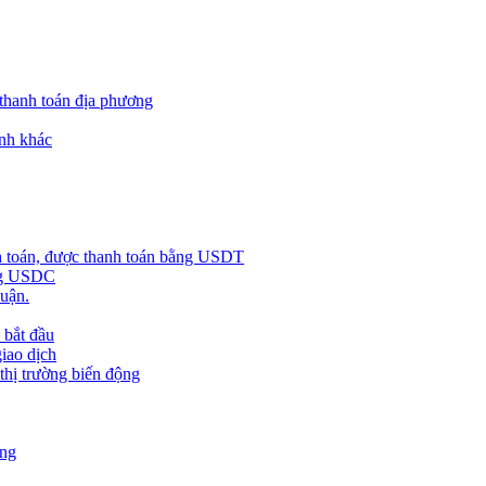
 thanh toán địa phương
nh khác
h toán, được thanh toán bằng USDT
ằng USDC
huận.
 bắt đầu
giao dịch
 thị trường biến động
àng