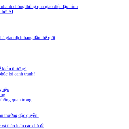
 nhanh chóng thông qua giao diện lập trình
 bởi AI
hà giao dịch hàng đầu thế giới
ể kiếm thưởng!
húc lợi cạnh tranh!
ghiệp
ảng
 thống quan trọng
ần thưởng độc quyền.
 và thảo luận các chủ đề