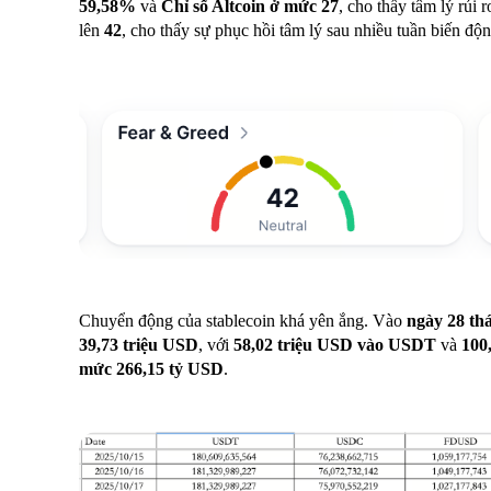
59,58%
và
Chỉ số Altcoin ở mức 27
, cho thấy tâm lý rủi 
lên
42
, cho thấy sự phục hồi tâm lý sau nhiều tuần biến độn
Chuyển động của stablecoin khá yên ắng. Vào
ngày 28 th
39,73 triệu USD
, với
58,02 triệu USD vào USDT
và
100
mức 266,15 tỷ USD
.