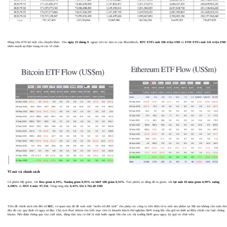
Dòng tiền ETF kể một câu chuyện khác. Vào
ngày 23 tháng 9
, ngoại trừ các bản in của BlackRock,
BTC ETFs mất 106 triệu USD
và
ETH ETFs mất 141 triệu USD
,
nhấn mạnh sự thận trọng từ các tổ chức.
Vĩ mô và chính sách
Cổ phiếu Mỹ giảm, với
Dow giảm 0,19%, Nasdaq giảm 0,95% và S&P 500 giảm 0,55%
. Trái phiếu và đồng đô la giảm, với
lợi suất 10 năm giảm 0,99% xuống
4,106%
và
DXY ở mức 97,334
. Vàng tăng nhẹ
0,43% lên 3.762,48 USD
.
Tiêu đề chính sách lớn đến từ
SEC
, cơ quan này đã đề xuất một “miễn trừ đổi mới” cho phép các công ty tiền điện tử ra mắt sản phẩm tại Mỹ mà không cần tuân thủ
đầy đủ các quy định cũ ngay từ đầu. Chủ tịch Paul Atkins cho biết mục tiêu là khuyến khích thử nghiệm DeFi trong khi vẫn giữ nó dưới sự điều chỉnh của luật chứng
khoán. Nếu được thông qua vào cuối năm, động thái này có thể là một bước ngoặt lớn cho các thị trường DeFi giao ngay, ký quỹ và vĩnh viễn.