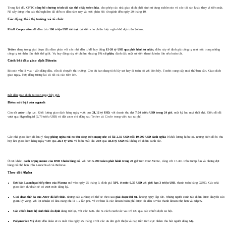
Trong khi đó,
CFTC công bố chương trình tài sản thế chấp token hóa
, cho phép các nhà giao dịch phái sinh sử dụng stablecoin và các tài sản khác thay vì tiền mặt.
Nó xây dựng trên các thử nghiệm đã diễn ra đầu năm nay và mời phản hồi từ ngành đến ngày 20 tháng 10.
Các động thái thị trường và tổ chức
Fitell Corporation
đã đảm bảo
100 triệu USD tài trợ
, dự kiến cho chiến lược ngân khố dựa trên Solana.
Tether
đang trong giai đoạn đầu đàm phán với các nhà đầu tư để huy động
15-20 tỷ USD qua phát hành tư nhân
, điều này sẽ định giá công ty như một trong những
công ty tư nhân lớn nhất thế giới. Vụ huy động này sẽ chiếm khoảng
3% cổ phần
, đánh dấu một sự kiện thanh khoản lớn nếu hoàn tất.
Cách bắt đầu giao dịch Bitcoin
Bitcoin vẫn là vua - vẫn đứng đầu, vẫn di chuyển thị trường. Cho dù bạn đang tích lũy sat hay đi toàn bộ với đòn bẩy, Toobit cung cấp mọi thứ bạn cần. Giao dịch
giao ngay, Hợp đồng tương lai và tất cả các tiện ích.
Bắt đầu giao dịch Bitcoin ngay bây giờ.
Điểm nổi bật của ngành
Cơn sốt
aster
tiếp tục. Khối lượng giao dịch hàng ngày vượt qua
21,12 tỷ USD
, với doanh thu đạt
7,04 triệu USD
trong 24 giờ
, một kỷ lục mọi thời đại. Điều đó đã
vượt qua Hyperliquid (2,79 triệu USD) và đặt aster chỉ đứng sau Tether và Circle trong việc tạo ra phí.
Các nhà giao dịch đã lưu ý rằng
phòng ngừa rủi ro thủ công trên mạng nhẹ có lãi 2,56 USD mỗi 10.000 USD danh nghĩa
ở khối lượng hiện tại, nhưng biên độ bị thu
hẹp khi giao dịch hàng ngày vượt qua
28,4 tỷ USD
và biến mất khi vượt qua
38,8 tỷ USD
mà không có điểm canh tác.
Ở nơi khác,
cảnh tượng meme của BNB Chain bùng nổ
, với hơn
5.700 token phát hành trong 24 giờ
trên Four.Meme, cùng với 17.401 trên Pump.fun và những đợt
bùng nổ nhỏ hơn trên LaunchLab và Believe.
Theo dõi Alpha
Đợt bán Launchpad tiếp theo của Plasma
mở vào ngày 25 tháng 9, định giá
XPL ở mức 0,35 USD
với
giới hạn 3 triệu USD
, thanh toán bằng GUSD. Các nhà
giao dịch dự đoán sẽ có vượt mức đăng ký.
Giai đoạn thứ ba của Aster đã kết thúc
, nhưng các airdrop có thể sẽ theo sau
giai đoạn thứ tư
, không ngay lập tức. Những người canh tác điểm được khuyến cáo
giảm kỳ vọng, với lợi nhuận có khả năng chỉ là 1-2 lần phí, về cơ bản là các khoản hoàn phí được tái đầu tư vào thanh khoản nhẹ hơn và edgeX.
Các chiến lược hệ sinh thái ổn định
đang trở lại, với các KOL chỉ ra cách canh tác vai trò DC qua các chiến dịch xã hội.
Polymarket
Mỹ
được đồn đoán sẽ ra mắt vào ngày 25 tháng 9 với các ưu đãi giới thiệu và nạp tiền tích cực nhằm thu hút người dùng Mỹ.