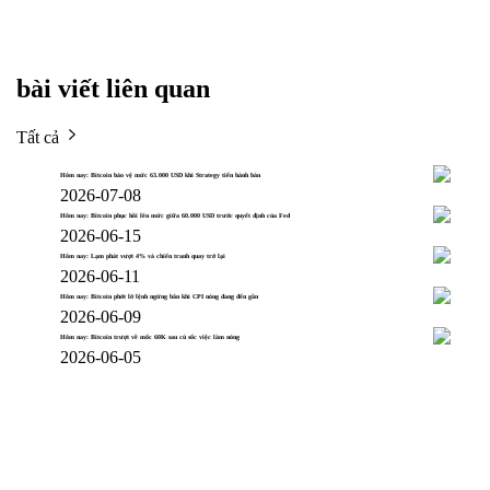
bài viết liên quan
Tất cả
Hôm nay: Bitcoin bảo vệ mức 63.000 USD khi Strategy tiến hành bán
2026-07-08
Hôm nay: Bitcoin phục hồi lên mức giữa 60.000 USD trước quyết định của Fed
2026-06-15
Hôm nay: Lạm phát vượt 4% và chiến tranh quay trở lại
2026-06-11
Hôm nay: Bitcoin phớt lờ lệnh ngừng bắn khi CPI nóng đang đến gần
2026-06-09
Hôm nay: Bitcoin trượt về mốc 60K sau cú sốc việc làm nóng
2026-06-05