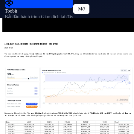
Mở
Toobit
Bắt đầu hành trình Giao dịch tại đây
Hôm nay: SEC đề xuất "miễn trừ đổi mới" cho DeFi
2025-09-24
Thị phần của Bitcoin đi ngang, với
độ chiếm ưu thế của BTC giữ nguyên ở mức 58,47%
, trong khi
Chỉ số Altcoin vẫn cao ở mức 69,
cho thấy sự luân chuyển vẫn
tồn tại ngay cả khi không có năng lượng bùng nổ.
Stablecoins thêm nhiên liệu. Vào
ngày 24 tháng 9
, dòng tiền vào đạt
736,82 triệu USD
, gần như hoàn toàn từ
729,15 triệu USD vào USDT
, bù đắp nhẹ bởi
dòng ra
167,62 triệu USD từ USDC
. Điều đó nâng tổng cung stablecoin lên
252,16 tỷ USD
, một kỷ lục mới.