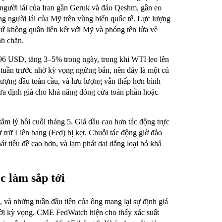
 người lái của Iran gần Geruk và đảo Qeshm, gần eo
ng người lái của Mỹ trên vùng biển quốc tế. Lực lượng
ứ không quân liên kết với Mỹ và phóng tên lửa về
nh chặn.
96 USD, tăng 3–5% trong ngày, trong khi WTI leo lên
uần trước nhờ kỳ vọng ngừng bắn, nên đây là một cú
ượng dầu toàn cầu, và lưu lượng vẫn thấp hơn bình
hưa định giá cho khả năng đóng cửa toàn phần hoặc
 tâm lý hồi cuối tháng 5. Giá dầu cao hơn tác động trực
ự trữ Liên bang (Fed) bị kẹt. Chuỗi tác động giờ đảo
át tiêu đề cao hơn, và lạm phát dai dẳng loại bỏ khả
c làm sắp tới
và những tuần đầu tiên của ông mang lại sự định giá
ười kỳ vọng. CME FedWatch hiện cho thấy xác suất