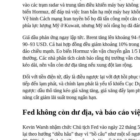
vào các trạm radar và trung tâm điều khiển máy bay không
biển Hormuz, để đáp trả việc Iran bắn hạ một máy bay khô
Vệ binh Cách mạng Iran tuyên bố họ đã tấn công một căn c
phía lực lượng Mỹ ở Kuwait, nhưng Mỹ nói rằng họ đã đá
Giá dầu phản ứng ngay lập tức. Brent tăng lên khoảng 94–
90–93 USD. Cả hai hợp đồng đều giảm khoảng 10% trong t
đảo chiều mạnh. Eo biển Hormuz vẫn vận chuyển gần 1/5 l
thường. Các nhà phân tích cảnh báo rằng thị trường vẫn c
kéo dài, nên vẫn còn dư địa tăng nếu xung đột lan rộng.
Đối với tiền điện tử, đây là điều ngược lại với đợt hồi phục
tiếp đến lạm phát, và chính lạm phát là yếu tố khiến Cục D
ngược: dầu thô tăng kéo giá xăng tăng, giá xăng đẩy lạm ph
năng cắt giảm lãi suất trong ngắn hạn.
Fed không còn dư địa, và báo cáo việ
Kevin Warsh nhậm chức Chủ tịch Fed vào ngày 22 tháng 5, 
lại theo hướng “diều hâu” thay vì “bồ câu” như một số ng