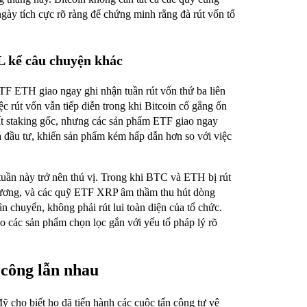
ày tích cực rõ ràng để chứng minh rằng đà rút vốn tổ
 kể câu chuyện khác
F ETH giao ngay ghi nhận tuần rút vốn thứ ba liên
c rút vốn vẫn tiếp diễn trong khi Bitcoin cố gắng ổn
ất staking gốc, nhưng các sản phẩm ETF giao ngay
hà đầu tư, khiến sản phẩm kém hấp dẫn hơn so với việc
tuần này trở nên thú vị. Trong khi BTC và ETH bị rút
dương, và các quỹ ETF XRP âm thầm thu hút dòng
ân chuyển, không phải rút lui toàn diện của tổ chức.
ào các sản phẩm chọn lọc gắn với yếu tố pháp lý rõ
 công lẫn nhau
 cho biết họ đã tiến hành các cuộc tấn công tự vệ