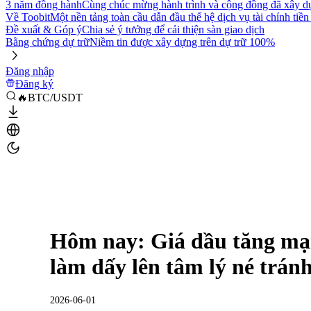
3 năm đồng hành
Cùng chúc mừng hành trình và cộng đồng đã xây d
Về Toobit
Một nền tảng toàn cầu dẫn đầu thế hệ dịch vụ tài chính tiền
Đề xuất & Góp ý
Chia sẻ ý tưởng để cải thiện sàn giao dịch
Bằng chứng dự trữ
Niềm tin được xây dựng trên dự trữ 100%
Đăng nhập
Đăng ký
🔥BTC/USDT
Hôm nay: Giá dầu tăng mạn
làm dấy lên tâm lý né tránh
2026-06-01