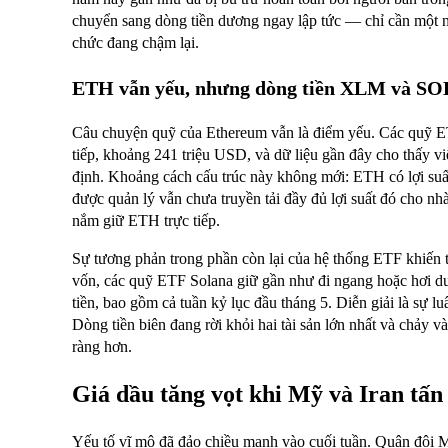
chuyển sang dòng tiền dương ngay lập tức — chỉ cần một ng
chức đang chậm lại.
ETH vẫn yếu, nhưng dòng tiền XLM và SOL
Câu chuyện quỹ của Ethereum vẫn là điểm yếu. Các quỹ ET
tiếp, khoảng 241 triệu USD, và dữ liệu gần đây cho thấy việ
định. Khoảng cách cấu trúc này không mới: ETH có lợi su
được quản lý vẫn chưa truyền tải đầy đủ lợi suất đó cho n
nắm giữ ETH trực tiếp.
Sự tương phản trong phần còn lại của hệ thống ETF khiến 
vốn, các quỹ ETF Solana giữ gần như đi ngang hoặc hơi 
tiền, bao gồm cả tuần kỷ lục đầu tháng 5. Diễn giải là sự lu
Dòng tiền biên đang rời khỏi hai tài sản lớn nhất và chảy v
ràng hơn.
Giá dầu tăng vọt khi Mỹ và Iran tấn
Yếu tố vĩ mô đã đảo chiều mạnh vào cuối tuần. Quân đội Mỹ