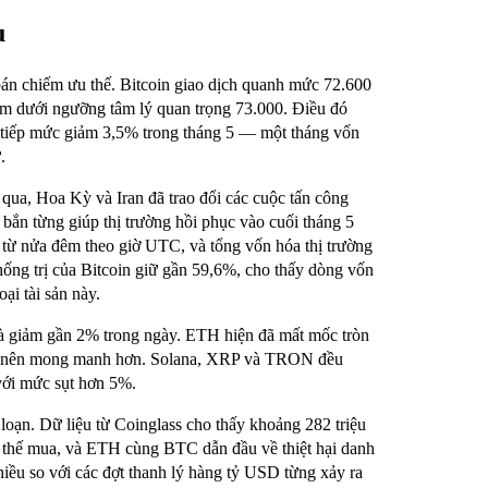
u
bán chiếm ưu thế. Bitcoin giao dịch quanh mức 72.600
m dưới ngưỡng tâm lý quan trọng 73.000. Điều đó
ối tiếp mức giảm 3,5% trong tháng 5 — một tháng vốn
.
 qua, Hoa Kỳ và Iran đã trao đổi các cuộc tấn công
 bắn từng giúp thị trường hồi phục vào cuối tháng 5
từ nửa đêm theo giờ UTC, và tổng vốn hóa thị trường
ống trị của Bitcoin giữ gần 59,6%, cho thấy dòng vốn
ại tài sản này.
và giảm gần 2% trong ngày. ETH hiện đã mất mốc tròn
 trở nên mong manh hơn. Solana, XRP và TRON đều
ới mức sụt hơn 5%.
oạn. Dữ liệu từ Coinglass cho thấy khoảng 282 triệu
vị thế mua, và ETH cùng BTC dẫn đầu về thiệt hại danh
iều so với các đợt thanh lý hàng tỷ USD từng xảy ra