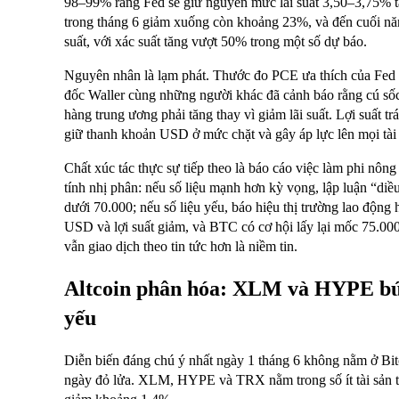
98–99% rằng Fed sẽ giữ nguyên mức lãi suất 3,50–3,75% t
trong tháng 6 giảm xuống còn khoảng 23%, và đến cuối năm,
suất, với xác suất tăng vượt 50% trong một số dự báo.
Nguyên nhân là lạm phát. Thước đo PCE ưa thích của Fed 
đốc Waller cùng những người khác đã cảnh báo rằng cú sốc
hàng trung ương phải tăng thay vì giảm lãi suất. Lợi suất t
giữ thanh khoản USD ở mức chặt và gây áp lực lên mọi tài s
Chất xúc tác thực sự tiếp theo là báo cáo việc làm phi nôn
tính nhị phân: nếu số liệu mạnh hơn kỳ vọng, lập luận “di
dưới 70.000; nếu số liệu yếu, báo hiệu thị trường lao động h
USD và lợi suất giảm, và BTC có cơ hội lấy lại mốc 75.000
vẫn giao dịch theo tin tức hơn là niềm tin.
Altcoin phân hóa: XLM và HYPE bứt
yếu
Diễn biến đáng chú ý nhất ngày 1 tháng 6 không nằm ở Bit
ngày đỏ lửa. XLM, HYPE và TRX nằm trong số ít tài sản to