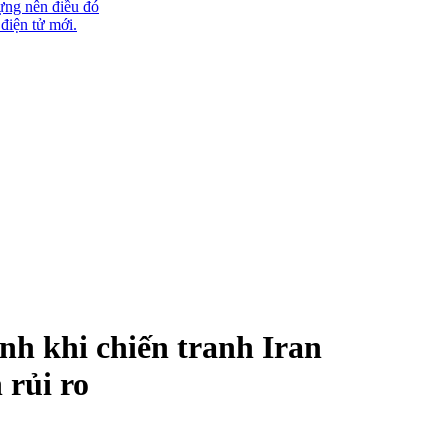
ựng nên điều đó
 điện tử mới.
h khi chiến tranh Iran
 rủi ro