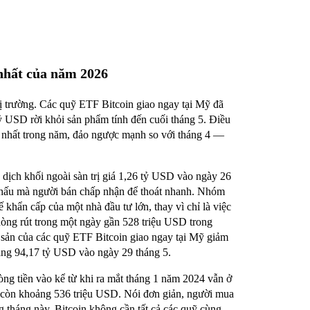
 nhất của năm 2026
hị trường. Các quỹ ETF Bitcoin giao ngay tại Mỹ đã
tỷ USD rời khỏi sản phẩm tính đến cuối tháng 5. Điều
n nhất trong năm, đảo ngược mạnh so với tháng 4 —
dịch khối ngoài sàn trị giá 1,26 tỷ USD vào ngày 26
 khấu mà người bán chấp nhận để thoát nhanh. Nhóm
khẩn cấp của một nhà đầu tư lớn, thay vì chỉ là việc
dòng rút trong một ngày gần 528 triệu USD trong
i sản của các quỹ ETF Bitcoin giao ngay tại Mỹ giảm
ng 94,17 tỷ USD vào ngày 29 tháng 5.
ng tiền vào kể từ khi ra mắt tháng 1 năm 2024 vẫn ở
 còn khoảng 536 triệu USD. Nói đơn giản, người mua
g tháng này. Bitcoin không cần tất cả các quỹ cùng