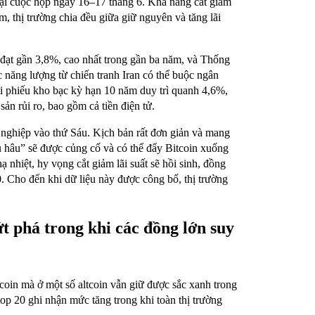
ại cuộc họp ngày 16–17 tháng 6. Khả năng cắt giảm
 thị trường chia đều giữa giữ nguyên và tăng lãi
đạt gần 3,8%, cao nhất trong gần ba năm, và Thống
 năng lượng từ chiến tranh Iran có thể buộc ngân
rái phiếu kho bạc kỳ hạn 10 năm duy trì quanh 4,6%,
ản rủi ro, bao gồm cả tiền điện tử.
g nghiệp vào thứ Sáu. Kịch bản rất đơn giản và mang
ều hâu” sẽ được củng cố và có thể đẩy Bitcoin xuống
ạ nhiệt, hy vọng cắt giảm lãi suất sẽ hồi sinh, đồng
. Cho đến khi dữ liệu này được công bố, thị trường
 phá trong khi các đồng lớn suy
coin mà ở một số altcoin vẫn giữ được sắc xanh trong
p 20 ghi nhận mức tăng trong khi toàn thị trường