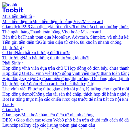
Mua tiền điện tử
Mua tiền điện tử
Mua tiền điện tử bằng Visa/Mastercard
Giao dịch P2P
Giao dịch giá tốt nhất với nhiều lựa chọn phương thức
Thẻ ngân hàng
Thanh toán bằng Visa hoặc Mastercard
Bên thứ ba
Thanh toán qua MoonPay, Advcash, Simplex, và nhiều kê
Tiền gửi tiền điện tử
Gửi tiền điện tử chéo, tài khoản nhanh chóng
Thị trường
Cơ hội
Nắm bắt xu hướng để đi trước
Thị trường
Nắm bắt thông tin thị trường kịp thời
Phái Sinh
Hợp đồng vĩnh viễn dựa trên chữ U
Hợp đồng có đòn bẩy, chưa than
Hợp đồng USDC vĩnh viễn
Hợp đồng vĩnh viễn được thanh toán b
Hợp đồng sự kiện
Dự đoán biến động thị trường. Dễ dàng nhận lợi n
Thị trường dự đoán.
Biến các hiểu biết thành giá trị
Lite vĩnh viễn
Phương thức giao dịch tối giản, lý tưởng cho người mới
Hợp đồng demo
Không cần tài sản thế chấp, thích hợp để hành nghề 
Bot
Tự động thực hiện các chiến lược đặt trước để nắm bắt cơ hội khi
TradFi
Giao dịch
Giao ngay
Mua hoặc bán tiền điện tử nhanh chóng
DEX +
Giao dịch các token Web3 phổ biến trên chuỗi một cách dễ d
Launchpad
Truy cập các listing token giai đoạn đầu