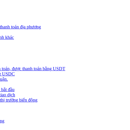
 thanh toán địa phương
nh khác
h toán, được thanh toán bằng USDT
ằng USDC
huận.
 bắt đầu
giao dịch
 thị trường biến động
àng