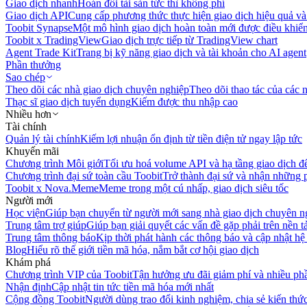
Giao dịch nhanh
Hoán đổi tài sản tức thì không phí
Giao dịch API
Cung cấp phương thức thực hiện giao dịch hiệu quả và
Toobit Synapse
Một mô hình giao dịch hoàn toàn mới được điều khiển
Toobit x TradingView
Giao dịch trực tiếp từ TradingView chart
Agent Trade Kit
Trang bị kỹ năng giao dịch và tài khoản cho AI agent
Phần thưởng
Sao chép
Theo dõi các nhà giao dịch chuyên nghiệp
Theo dõi thao tác của các n
Thạc sĩ giao dịch tuyển dụng
Kiếm được thu nhập cao
Nhiều hơn
Tài chính
Quản lý tài chính
Kiếm lợi nhuận ổn định từ tiền điện tử ngay lập tức
Khuyến mãi
Chương trình Môi giới
Tối ưu hoá volume API và hạ tầng giao dịch đ
Chương trình đại sứ toàn cầu Toobit
Trở thành đại sứ và nhận những p
Toobit x Nova.Meme
Meme trong một cú nhấp, giao dịch siêu tốc
Người mới
Học viện
Giúp bạn chuyển từ người mới sang nhà giao dịch chuyên n
Trung tâm trợ giúp
Giúp bạn giải quyết các vấn đề gặp phải trên nền t
Trung tâm thông báo
Kịp thời phát hành các thông báo và cập nhật hệ
Blog
Hiểu rõ thế giới tiền mã hóa, nắm bắt cơ hội giao dịch
Khám phá
Chương trình VIP của Toobit
Tận hưởng ưu đãi giảm phí và nhiều ph
Nhận định
Cập nhật tin tức tiền mã hóa mới nhất
Cộng đồng Toobit
Người dùng trao đổi kinh nghiệm, chia sẻ kiến thức