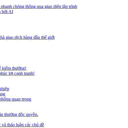
 nhanh chóng thông qua giao diện lập trình
 bởi AI
hà giao dịch hàng đầu thế giới
ể kiếm thưởng!
húc lợi cạnh tranh!
ghiệp
ảng
 thống quan trọng
ần thưởng độc quyền.
 và thảo luận các chủ đề