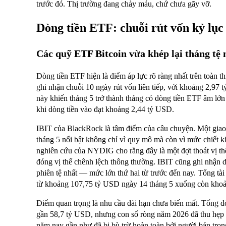
trước đó. Thị trường đang chảy máu, chứ chưa gãy vỡ.
Dòng tiền ETF: chuỗi rút vốn kỷ lục
Các quỹ ETF Bitcoin vừa khép lại tháng tệ
Dòng tiền ETF hiện là điểm áp lực rõ ràng nhất trên toàn t
ghi nhận chuỗi 10 ngày rút vốn liên tiếp, với khoảng 2,97 
này khiến tháng 5 trở thành tháng có dòng tiền ETF âm lớ
khi dòng tiền vào đạt khoảng 2,44 tỷ USD.
IBIT của BlackRock là tâm điểm của câu chuyện. Một giao 
tháng 5 nổi bật không chỉ vì quy mô mà còn vì mức chiết
nghiên cứu của NYDIG cho rằng đây là một đợt thoát vị thế 
đóng vị thế chênh lệch thông thường. IBIT cũng ghi nhận 
phiên tệ nhất — mức lớn thứ hai từ trước đến nay. Tổng tà
từ khoảng 107,75 tỷ USD ngày 14 tháng 5 xuống còn khoả
Điểm quan trọng là nhu cầu dài hạn chưa biến mất. Tổng dò
gần 58,7 tỷ USD, nhưng con số ròng năm 2026 đã thu hẹp
năm nay gần như đã bị bù trừ hoàn toàn bởi người bán tron