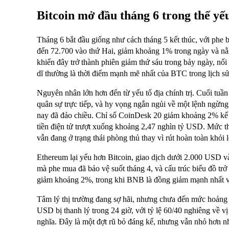
Bitcoin mở đầu tháng 6 trong thế yế
Tháng 6 bắt đầu giống như cách tháng 5 kết thúc, với phe 
đến 72.700 vào thứ Hai, giảm khoảng 1% trong ngày và nằ
khiến đây trở thành phiên giảm thứ sáu trong bảy ngày, n
dĩ thường là thời điểm mạnh mẽ nhất của BTC trong lịch sử
Nguyên nhân lớn hơn đến từ yếu tố địa chính trị. Cuối tuần
quân sự trực tiếp, và hy vọng ngắn ngủi về một lệnh ngừng
nay đã đảo chiều. Chỉ số CoinDesk 20 giảm khoảng 2% kể 
tiền điện tử trượt xuống khoảng 2,47 nghìn tỷ USD. Mức th
vẫn đang ở trạng thái phòng thủ thay vì rút hoàn toàn khỏi lo
Ethereum lại yếu hơn Bitcoin, giao dịch dưới 2.000 USD 
mà phe mua đã bảo vệ suốt tháng 4, và cấu trúc biểu đồ
giảm khoảng 2%, trong khi BNB là đồng giảm mạnh nhất v
Tâm lý thị trường đang sợ hãi, nhưng chưa đến mức hoảng l
USD bị thanh lý trong 24 giờ, với tỷ lệ 60/40 nghiêng về 
nghĩa. Đây là một đợt rũ bỏ đáng kể, nhưng vẫn nhỏ hơn nh