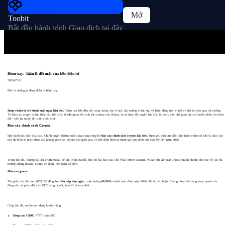
Mở
Toobit
Bắt đầu hành trình Giao dịch tại đây
Hôm nay: Tuần lễ đối mặt của tiền điện tử
2025-07-21
Đây là những gì đang diễn ra hôm nay:
Đang chuẩn bị trở thành một ngày bận rộn.
Tuần này bắt đầu với căng thẳng cấp vĩ mô, lập trường chính trị, và hành động trên chuỗi có thể lan tỏa qua thị trường.
Từ báo cáo crypto chính thức đầu tiên của Washington đến cơn sốt airdrop của Solana và sự thay đổi quyền lực của Bitcoin, các nhà giao dịch có nhiều điều cần theo
dõi—nếu họ muốn đi trước cuộc chơi.
Báo cáo chính sách Crypto
Hãy đánh dấu lịch của bạn. Chính quyền Biden cuối cùng cũng công bố
báo cáo chính sách crypto đầu tiên
, theo yêu cầu của Sắc lệnh hành chính số 14178. Báo cáo
này dự kiến sẽ phác thảo các khung giám sát crypto cấp quốc gia, có thể định hình sự tham gia quy định của Hoa Kỳ đến năm 2026.
Trong khi đó, Trump đã lên Truth Social để chỉ trích Powell, bác bỏ bài báo của The Wall Street Journal, và
lại một lần nữa
tự nhận trách nhiệm cho các kỷ lục thị
trường chứng khoán. Trump cổ điển, hỗn loạn cổ điển.
Bitcoin giảm
Thị phần của Bitcoin (BTC.D) đã giảm
liên tiếp tám ngày
, trượt xuống
60.94%
—dưới mức đỉnh năm 2024. Đó là dấu hiệu rõ ràng rằng vốn đang xoay quanh các
đồng alt, và pháo đài của BTC đang bị nứt, ít nhất là tạm thời.
Cùng lúc đó, stablecoin đang khuấy động:
Dòng vào USDT:
+777 triệu USD