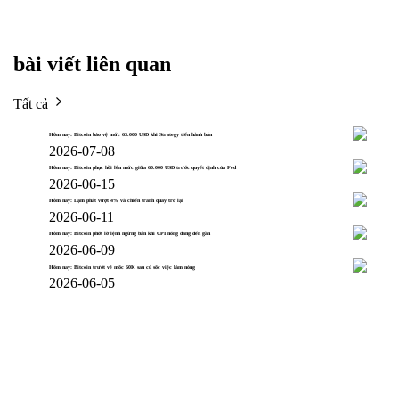
bài viết liên quan
Tất cả
Hôm nay: Bitcoin bảo vệ mức 63.000 USD khi Strategy tiến hành bán
2026-07-08
Hôm nay: Bitcoin phục hồi lên mức giữa 60.000 USD trước quyết định của Fed
2026-06-15
Hôm nay: Lạm phát vượt 4% và chiến tranh quay trở lại
2026-06-11
Hôm nay: Bitcoin phớt lờ lệnh ngừng bắn khi CPI nóng đang đến gần
2026-06-09
Hôm nay: Bitcoin trượt về mốc 60K sau cú sốc việc làm nóng
2026-06-05