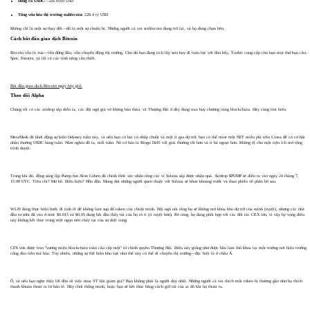
Dòng ra USDC:
-326 triệu USD
Tổng vốn hóa thị trường stablecoin:
228.4 tỷ USD
Không chỉ là một sự thay đổi—đó là một sự chuẩn bị. Những người cá voi stablecoin đang trở lại, và họ đang chọn bên.
Cách bắt đầu giao dịch Bitcoin
Bitcoin vẫn là vua—vẫn đứng đầu, vẫn chuyển động thị trường. Cho dù bạn đang tích lũy sats hay đi toàn lực với đòn bẩy, Toobit cung cấp cho bạn mọi thứ bạn cần.
Spot, Futures, và tất cả các tính năng cần thiết.
Bắt đầu giao dịch Bitcoin ngay bây giờ.
Theo dõi Alpha
Chúng tôi có các airdrop sắp diễn ra, các đội ngũ giả vờ không bán tháo, và Thượng Hải ở đây đang trao huy chương vàng blockchain. Hãy cùng tìm hiểu.
MetaMask đã khởi động sự kiện Odyssey tuần này, và nếu bạn có hai cú nhấp chuột và một ít gas dự trữ, bạn có thể mint một NFT miễn phí trên Linea để có cơ hội
nhận thưởng USDC hàng tuần. Năm nghìn đô la, mỗi tuần. Nó cơ bản là Bingo DeFi với giải thưởng tốt hơn và ít bà ngoại hơn. Không tệ cho một tiện ích mở rộng
trình duyệt.
Trong khi đó, đồng sáng lập Pump.fun Alon Cohen đã chính thức xác nhận rằng các ví Solana sắp được nhận quà. Airdrop $PUMP sẽ diễn ra vào ngày 24 tháng 7,
15:00 UTC. Tiêu chí? Mơ hồ. Điều kiện? Hỗn độn. Mong đợi những người quen thuộc với Solana sẽ khoe khoang trước và than phiền về phân bổ sau.
WLFI đang thực hiện bước đi tinh tế để không làm sụp đổ token của chính mình. Đội ngũ nói rằng họ sẽ không mở khóa kho dự trữ của mình (tuyệt), nhưng các nhà
đầu tư sớm đã vào ở mức $0.015 và $0.05 đang bắt đầu thấy túi của họ rò rỉ (ít tuyệt hơn). Rõ ràng, họ đang phối hợp với các đối tác CEX lớn, vì vậy hy vọng điều
này không kết thúc trong một ngọn nến cháy rụi của sự diệt vong.
CFX vừa được trao "vương miện blockchain toàn cầu cấp một" từ chính quyền Thượng Hải. Điều này giống như được bầu làm thủ khoa tại một trường nơi hiệu trưởng
cũng đào tiền mã hóa. Tuy nhiên, những sự thể hiện khu vực như thế này có thể di chuyển thị trường—đặc biệt là ở châu Á.
Ồ, và nếu bạn nghe thấy lời đồn về việc mua YT khi giảm giá? Bạn không phải là người duy nhất. Những người cá voi thích một token bị thương gần như họ thích
thanh khoản thoát ra từ bán lẻ. Hãy chơi thông minh, hoặc bạn sẽ kết thúc bằng cách giữ túi của ai đó khi họ thoát ra.