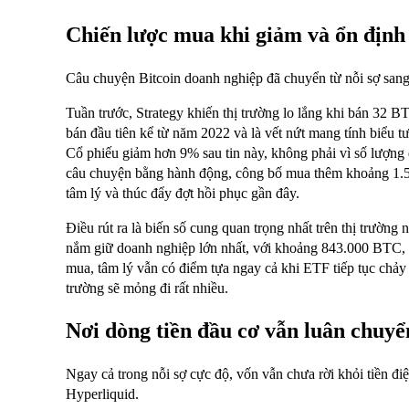
Chiến lược mua khi giảm và ổn định
Câu chuyện Bitcoin doanh nghiệp đã chuyển từ nỗi sợ sang 
Tuần trước, Strategy khiến thị trường lo lắng khi bán 32 BT
bán đầu tiên kể từ năm 2022 và là vết nứt mang tính biểu t
Cổ phiếu giảm hơn 9% sau tin này, không phải vì số lượng 
câu chuyện bằng hành động, công bố mua thêm khoảng 1.55
tâm lý và thúc đẩy đợt hồi phục gần đây.
Điều rút ra là biến số cung quan trọng nhất trên thị trườn
nắm giữ doanh nghiệp lớn nhất, với khoảng 843.000 BTC, có
mua, tâm lý vẫn có điểm tựa ngay cả khi ETF tiếp tục chảy 
trường sẽ mỏng đi rất nhiều.
Nơi dòng tiền đầu cơ vẫn luân chuyể
Ngay cả trong nỗi sợ cực độ, vốn vẫn chưa rời khỏi tiền điện
Hyperliquid.