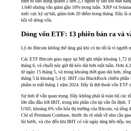
điện tử dao động quanh 2 đến 2,1 nghìn tỷ sau khi mất hàn
1.640 nhưng vẫn giảm gần 18% trong tuần. XRP và Solana 
mức cực kỳ sợ hãi, giảm hơn 20 điểm trong tháng. Đây là 
hồi về dòng vốn.
Dòng vốn ETF: 13 phiên bán ra và vẫ
Lý do Bitcoin không thể tăng giá khi có tin tốt là vì người
Các ETF Bitcoin giao ngay tại Mỹ ghi nhận khoảng 1,72 tỷ
tháng 6, và chuỗi này giờ đã kéo dài hơn một tuần. Hơn 4,3 
từ ngày 15 tháng 5, và trong khoảng thời gian dài hơn, tổn
tháng 5 là khoảng 5,4 tỷ. IBIT của BlackRock chiếm phần l
phẩm ra mắt tháng 1 năm 2024. Đây là đợt thoái vốn ETF d
Sự tinh tế vẫn quan trọng. Đây không phải là toàn bộ các t
lớn dẫn đầu bởi IBIT, trong khi phần còn lại vẫn ổn định. 
USD, khoảng 6% vốn hóa thị trường của Bitcoin, và tổng d
Chỉ số Premium Coinbase, thước đo rõ nhất về nhu cầu gi
lùi bước, và cho đến khi IBIT có vài ngày tăng liên tiếp, mọi