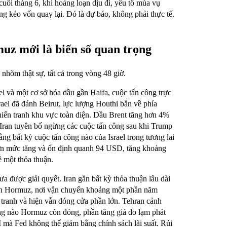
uối tháng 6, khi hoảng loạn dịu đi, yếu tố mùa vụ
ng kéo vốn quay lại. Đó là dự báo, không phải thực tế.
uz mới là biến số quan trọng
 nhõm thật sự, tất cả trong vòng 48 giờ.
el và một cơ sở hóa dầu gần Haifa, cuộc tấn công trực
rael đã đánh Beirut, lực lượng Houthi bắn về phía
i chiến tranh khu vực toàn diện. Dầu Brent tăng hơn 4%
ran tuyên bố ngừng các cuộc tấn công sau khi Trump
ng bất kỳ cuộc tấn công nào của Israel trong tương lai
ớn mức tăng và ổn định quanh 94 USD, tăng khoảng
một thỏa thuận.
 được giải quyết. Iran gắn bất kỳ thỏa thuận lâu dài
iển Hormuz, nơi vận chuyển khoảng một phần năm
n tranh và hiện vẫn đóng cửa phần lớn. Tehran cảnh
hừng nào Hormuz còn đóng, phần tăng giá do lạm phát
PI mà Fed không thể giảm bằng chính sách lãi suất. Rủi