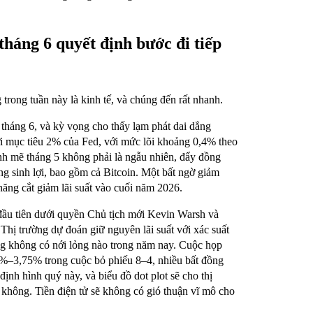
tháng 6 quyết định bước đi tiếp
 trong tuần này là kinh tế, và chúng đến rất nhanh.
tháng 6, và kỳ vọng cho thấy lạm phát dai dẳng
i mục tiêu 2% của Fed, với mức lõi khoảng 0,4% theo
nh mẽ tháng 5 không phải là ngẫu nhiên, đẩy đồng
hông sinh lợi, bao gồm cả Bitcoin. Một bất ngờ giảm
năng cắt giảm lãi suất vào cuối năm 2026.
ầu tiên dưới quyền Chủ tịch mới Kevin Warsh và
 Thị trường dự đoán giữ nguyên lãi suất với xác suất
g không có nới lỏng nào trong năm nay. Cuộc họp
50%–3,75% trong cuộc bỏ phiếu 8–4, nhiều bất đồng
ịnh hình quý này, và biểu đồ dot plot sẽ cho thị
 không. Tiền điện tử sẽ không có gió thuận vĩ mô cho