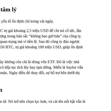
 tâm lý
yếu tố ổn định chỉ trong vài ngày.
C trị giá khoảng 2,5 triệu USD để chi trả cổ tức, lần
ượng trong bản sắc “không bao giờ bán” của công ty.
quan trọng mà vì tiền lệ. Sau đó công ty đảo ngược
0 BTC, trị giá khoảng 100 triệu USD, giúp ổn định
g này không còn chỉ là dòng vốn ETF. Đó là việc nhà
 tiếp tục tích lũy hay tạm dừng. Miễn là Saylor vẫn
máu. Ngày điều đó thay đổi, sự hỗ trợ bên dưới thị
n
 tử. Nó trở nên chọn lọc hơn, và cái tên nổi bật vẫn là