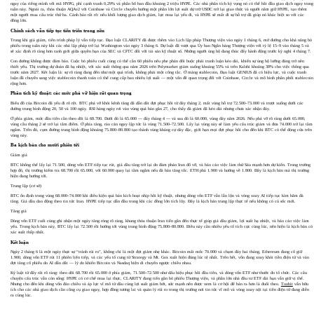
ngay của riêng mình với mã HYPG, phí cạnh tranh 0,29% và phân bổ ban đầu khoảng 2 triệu HYPE. Các nhà phân tích kỳ vọng nó có thể bắt đầu giao dịch ngay trong
tuần này. Ngoài ra, thỏa thuận AQAv2 với Coinbase và Circle chuyển hướng một phần lớn lợi suất dự trữ USDC trở lại giao thức và người nắm giữ HYPE, tạo thêm
một người mua cấu trúc thứ ba. Cảnh báo rất rõ: nếu khối lượng giao dịch giảm, lực mua lại yếu đi, và HYPE sẽ mất đi sự hỗ trợ đã giúp nó khác biệt so với các
đồng lớn.
Chính sách vẫn tiếp tục tiến triển trong nền
Trong khi giá giảm, tiến trình pháp lý vẫn tiếp tục. Đạo luật CLARITY đã được thêm vào Lịch lập pháp Thượng viện vào ngày 1 tháng 6, mở đường cho khả năng bỏ
phiếu trong tuần này khi các nhà lập pháp trở lại Washington vào ngày 3 tháng 6. Dự luật đã vượt qua Ủy ban Ngân hàng Thượng viện với tỷ lệ 15–9 vào tháng 5 và
sẽ xác định rõ ràng hơn ranh giới giữa quyền hạn của SEC và CFTC đối với tài sản kỹ thuật số. Những người ủng hộ đang thúc đẩy hành động trước kỳ nghỉ 4 tháng 7.
Con đường không được đảm bảo. Cuộc bỏ phiếu cuối cùng có thể cần 60 phiếu nếu phe phản đối buộc phải tranh luận kéo dài, khiến sự ủng hộ lưỡng đảng trở nên
thiết yếu. Thị trường dự đoán đã hạ nhiệt, với xác suất thông qua năm 2026 trên Polymarket giảm xuống khoảng 55% và trên Kalshi khoảng 38% cho việc thông qua
trước năm 2027. Kết luận là: sự rõ ràng đang đến như một quá trình, không phải một công tắc. Ở mảng stablecoin, Đạo luật GENIUS đã có hiệu lực, và cuộc tranh
luận đã chuyển sang việc stablecoin thanh toán có thể cung cấp bao nhiêu lợi suất — một vấn đề quan trọng đối với Coinbase, Circle và mô hình phân phối stablecoin
rộng hơn.
Phân tích kỹ thuật: các mức phá vỡ hiện rất quan trọng
Biểu đồ của Bitcoin đã yếu đi rõ rệt. BTC phá vỡ khỏi kênh tăng đã dẫn dắt đợt phục hồi từ đáy tháng 2, mất vùng hỗ trợ 72.500–73.000 và trượt xuống dưới các
đường trung bình động 20, 50 và 100 ngày. RSI hàng ngày rơi vào vùng quá bán gần 27, cho thấy đà giảm đã kéo dài nhưng chưa xác nhận đáy.
Ở phía giảm, mức đầu tiên cần theo dõi là 68.700. Dưới đó là 65.000 — đáy tháng 4 — và sau đó là 60.000, vùng đáy năm 2026. Nếu phá vỡ rõ ràng dưới 65.000,
vùng cầu tháng 2 sẽ trở lại tâm điểm. Ở phía tăng, rào cản ngay lập tức là vùng 71.500–72.500. Lấy lại vùng này sẽ làm yếu cấu trúc giảm và đưa 74.000 trở lại tầm
ngắm. Trên đó, cụm đường trung bình động khoảng 75.800–80.800 tạo thành vùng kháng cự dày đặc, giới hạn mọi đợt phục hồi cho đến khi BTC có thể đóng cửa trên
vùng này.
Ba kịch bản cho mười phiên tới
Giảm giá
BTC không thể lấy lại 71.500, dòng vốn ETF tiếp tục rút, giá dầu tăng trở lại do đàm phán Iran đổ vỡ, và báo cáo việc làm thứ Sáu mạnh hơn dự kiến. Trong trường
hợp đó, thị trường kiểm tra 68.700 rồi 65.000, với 60.000 quay lại tầm ngắm nếu đà bán tăng tốc. ETH phá 1.900 và hướng về 1.800. Đây là kịch bản mà thị trường
hiện đang hướng tới.
Trung lập (cơ sở)
BTC ổn định trong vùng 68.000–74.000 khi điều kiện quá bán kích hoạt nhịp hồi kỹ thuật, nhưng dòng vốn ETF vẫn lẫn lộn và vòng xoay AI tiếp tục kìm hãm đà
tăng. Giá dầu dao động theo tin tức Iran. HYPE tiếp tục dẫn đầu trong khi các đồng lớn tích lũy. Đây là kịch bản trung lập thực tế nếu không có cú sốc mới.
Tăng giá
Dòng vốn ETF cuối cùng ghi nhận một ngày tăng ròng rõ ràng, khung thỏa thuận Iran tiến gần đến thực tế giúp giá dầu giảm, lợi suất hạ nhiệt, và báo cáo việc làm
yếu. Trong kịch bản này, BTC lấy lại 72.500 rồi hướng tới vùng trung bình động 75.800–80.800. Điều này cần nhiều yếu tố tích cực cùng lúc, nên hiện là kịch bản có
xác suất thấp nhất.
Kết luận
Ngày 2 tháng 6 là một ngày thực sự “tránh rủi ro”, không chỉ là một đợt giảm nhẹ khác. Bitcoin mất mốc 70.000 và chạm đáy hai tháng, Ethereum đang cố giữ
1.900, dòng vốn ETF rút 11 phiên liên tiếp, và các yếu tố cung từ Strategy và Mt. Gox xuất hiện đúng lúc tệ nhất. Trên hết, vốn đang xoay khỏi tiền điện tử và vào
đợt tăng cổ phiếu do AI dẫn dắt — lý do khiến Bitcoin và Nasdaq hiện di chuyển ngược chiều nhau.
Kỷ luật từ đây rất rõ ràng: theo dõi 68.700 rồi 65.000 ở phía giảm, 71.500–72.500 như dấu hiệu phục hồi đầu tiên, và dòng vốn ETF như thước đo tổ chức. Các câu
chuyện cấu trúc vẫn còn sống: HYPE có cơ chế mua lại thực, CLARITY đang tiến gần bỏ phiếu Thượng viện, và phần lớn nhà đầu tư ETF dài hạn vẫn giữ vị thế.
Nhưng cho đến khi dòng vốn đảo chiều và áp lực vĩ mô từ dầu cùng lợi suất giảm bớt, sức mạnh nên được xem là cơ hội để bán ra hơn là đuổi theo.
Toobit
vẫn hữu
ích cho các nhà giao dịch cần công cụ giao ngay, hợp đồng tương lai và quản lý rủi ro trong thị trường nơi tin tức vĩ mô và vòng xoay nội tại tiền điện tử đang diễn
ra cùng lúc.