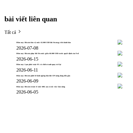
bài viết liên quan
Tất cả
Hôm nay: Bitcoin bảo vệ mức 63.000 USD khi Strategy tiến hành bán
2026-07-08
Hôm nay: Bitcoin phục hồi lên mức giữa 60.000 USD trước quyết định của Fed
2026-06-15
Hôm nay: Lạm phát vượt 4% và chiến tranh quay trở lại
2026-06-11
Hôm nay: Bitcoin phớt lờ lệnh ngừng bắn khi CPI nóng đang đến gần
2026-06-09
Hôm nay: Bitcoin trượt về mốc 60K sau cú sốc việc làm nóng
2026-06-05