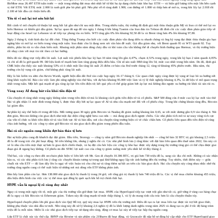
BitMine mua 26.497 ETH tuần trước — một trong những đợt mua nhỏ nhất kể từ khi họ áp dụng chiến lược kho bạc ETH — và hiện giữ lượng tiền mặt lớn bên cạnh
vị thế ETH. Với ETH, mức 2.000 là ranh giới phe bò phải giữ. Nếu phá vỡ rõ ràng dưới 1.900, con đường về 1.800 và thấp hơn sẽ mở ra, trong khi lấy lại 2.018 rồi
2.100 sẽ bắt đầu cải thiện biểu đồ.
Yếu tố vĩ mô lại trở nên bất lợi
Bối cảnh vĩ mô chuyển từ thuận lợi sang bất lợi gần như chỉ sau một đêm. Trong nhiều tuần, thị trường đã định giá một thỏa thuận giữa Mỹ và Iran có thể mở lại eo
biển Hormuz và khiến giá dầu giảm. Sự lạc quan đó sụp đổ vào ngày 1 tháng 6 khi hãng Tasnim của Iran đưa tin Tehran đã đình chỉ các cuộc đàm phán gián tiếp về
hoạt động của Israel tại Lebanon và sẽ tiếp tục phong tỏa eo biển. WTI tăng gần 6% lên khoảng 92,50 đô la và Brent tăng hơn 4% lên khoảng 97,80.
Ngày 2 tháng 6, tình hình dịu lại đôi chút. Tổng thống Trump cho biết các cuộc đàm phán vẫn đang diễn ra nhanh chóng và ông kỳ vọng đạt được thỏa thuận gia hạn
ngừng bắn và mở lại eo biển trong vòng một tuần. Iran được cho là đang xem xét văn bản đề xuất. Giá dầu giảm nhẹ, với Brent quanh 95 và WTI quanh 92. Tuy
nhiên, phần bù rủi ro vẫn chưa biến mất. Khoảng một phần năm dòng chảy dầu và khí toàn cầu vẫn không thể di chuyển bình thường qua Hormuz, và thị trường hiện
rất nhạy cảm với mọi tin tức theo cả hai hướng.
Điều đó tác động trực tiếp đến lãi suất. Lợi suất trái phiếu kho bạc kỳ hạn 10 năm tăng lên gần 4,47%, chạm 4,51% trong ngày, trong khi kỳ hạn 2 năm quanh 4,05%
và chỉ số đô la giữ quanh 99. Dữ liệu kinh tế mạnh hơn làm tăng giọng điệu diều hâu. Chỉ số sản xuất ISM tăng lên 54, mức cao nhất trong bốn năm. Do đó, định giá
CME hiện cho thấy xác suất khoảng 53% có ít nhất một lần tăng lãi suất 25 điểm cơ bản của Fed trước tháng 12, tăng từ khoảng 45% phiên trước. Đầu năm, thị
trường còn kỳ vọng cắt giảm, chứ không phải tăng lãi suất.
Đây là bài kiểm tra sớm cho Kevin Warsh, người hiện dẫn dắt Fed vào cuộc họp ngày 16–17 tháng 6. Các quan chức ngày càng được kỳ vọng sẽ loại bỏ xu hướng nới
lỏng khỏi tuyên bố. Báo cáo việc làm phi nông nghiệp vào thứ Sáu, với dự báo khoảng 95.000 việc làm và tỷ lệ thất nghiệp khoảng 4,3%, là dữ liệu vĩ mô quan trọng
nhất trong tuần. Một kết quả mạnh sẽ gia tăng áp lực lên tiền điện tử; kết quả yếu có thể giúp giảm bớt áp lực mà không đảo ngược xu hướng rút khỏi tài sản rủi ro.
Vòng xoay AI đang hút vốn khỏi tiền điện tử
Câu chuyện rõ ràng nhất trong ngày không nằm trong tiền điện tử mà là khoảng cách giữa tiền điện tử và cổ phiếu. S&P 500 đóng cửa ở mức cao kỷ lục mới vào thứ
Hai và ghi nhận 11 mức đỉnh trong tháng 5, được thúc đẩy bởi sự lạc quan về AI và nhu cầu mạnh mẽ đối với cổ phiếu chip. Trong khi chứng khoán tăng đều, Bitcoin
lại giảm dần.
Sự phân kỳ này thể hiện rõ trong dữ liệu. Mối tương quan 30 ngày giữa Bitcoin và Nasdaq đã giảm xuống khoảng âm 0,65, so với mức dương gần 0,9 vào tháng 4. Nói
đơn giản, Bitcoin không còn giao dịch như một đại diện công nghệ beta cao nữa — mà đang giao dịch ngược chiều. Các nhà phân tích mô tả sự xoay vòng tích cực
của vốn tổ chức ra khỏi tiền điện tử và vào lĩnh vực AI và bán dẫn, nơi câu chuyện tăng trưởng hiện có vẻ chắc chắn hơn. Cổ phiếu liên quan đến tiền điện tử cũng
chịu ảnh hưởng, với các công ty nắm giữ Bitcoin và sàn giao dịch đều giảm trong phiên đầu tuần.
Hai cú sốc nguồn cung khiến đợt bán tháo tệ hơn
Hai sự kiện phía cung đã khuếch đại đợt giảm. Đầu tiên, Strategy — công ty nắm giữ Bitcoin doanh nghiệp lớn nhất — công bố bán 32 BTC trị giá khoảng 2,5 triệu
đô la để trang trải chi phí hoạt động. Số tiền không lớn, nhưng ý nghĩa thì có. Các nhà phê bình lưu ý rằng khác với đợt bán liên quan đến thuế năm 2022, lần này có
vẻ là nhu cầu tiền mặt thực sự hơn là giao dịch chiến thuật, và họ đặt câu hỏi liệu các công ty kho bạc được xây dựng trong thị trường tăng giá có thể chịu được giai
đoạn giá đi ngang hay không. Cổ phiếu ưu đãi STRC lợi suất cao của công ty giảm xuống mức yếu nhất kể từ đáy tháng 2.
Thứ hai, các công cụ theo dõi on-chain phát hiện ví liên kết với Mt. Gox di chuyển 10.306 BTC, trị giá hơn 730 triệu đô la, sang các địa chỉ mới. Không có xác nhận
bán ra, và các nhà phân tích lưu ý rằng các chuyển khoản tương tự trong quá khứ không ngay lập tức ảnh hưởng đến thị trường. Tuy nhiên, thời điểm này — giữa
chuỗi rút vốn ETF — đã làm dấy lên lo ngại về việc hoàn trả cho chủ nợ và tăng thêm sự bất an trên các bàn giao dịch. Hai câu chuyện này cùng nhau nhắc nhở thị
trường rằng nguồn cung có thể xuất hiện từ những nơi mà dòng vốn ETF không phản ánh.
Đòn bẩy làm phần còn lại. Hơn 138.000 nhà giao dịch bị thanh lý trong 24 giờ, với tổng giá trị thanh lý hơn 740 triệu đô la. Các vị thế mua chiếm khoảng 455 triệu,
dấu hiệu điển hình của việc các vị thế mua quá đông bị quét sạch khi hỗ trợ chính thất bại.
HYPE vẫn là ngoại lệ rõ ràng duy nhất
Ngay cả trong một ngày tồi tệ, một góc của thị trường vẫn giữ được lực mua. HYPE của Hyperliquid tiếp tục vượt trội gần như tất cả, giữ vững ở vùng cao hàng chục
đô la ngay cả khi Bitcoin và Ethereum giảm. Token này đã tăng mạnh từ mức thấp tháng 1, và lý do mang tính cấu trúc hơn là câu chuyện thuần túy.
Hyperliquid chuyển phần lớn phí giao dịch vào Quỹ Hỗ trợ, quỹ này mua lại HYPE trên thị trường mở. Điều đó tạo ra lực mua liên tục được tài trợ bởi giao thức,
không phụ thuộc vào nhà đầu tư mới. Nền tảng này đã xử lý khoảng 2,6 nghìn tỷ đô la khối lượng danh nghĩa trong năm 2025 và đang tạo ra phí ở tốc độ hàng trăm
triệu đô la mỗi năm. Miễn là các nhà giao dịch tiếp tục sử dụng nền tảng, động cơ mua lại này sẽ tiếp tục hấp thụ nguồn cung.
Lớp ETF là chất xúc tác thứ cấp. BHYP của Bitwise và sản phẩm của 21Shares đã hoạt động, và Grayscale đã nộp hồ sơ đăng ký cập nhật cho ETF Hyperliquid giao