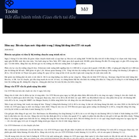
Mở
Toobit
Bắt đầu hành trình Giao dịch tại đây
Hôm nay: Bitcoin chạm mức thấp nhất trong 2 tháng khi dòng tiền ETF rút mạnh
2026-06-02
Bitcoin sụt giảm và tâm lý thị trường chuyển sang tránh rủi ro
Ngày 2 tháng 6 là thời điểm đà giảm chậm chuyển thành một cú sụp thực sự. Bitcoin rơi xuống dưới 70.000 lần đầu tiên kể từ đầu tháng 4 và chạm mức thấp trong
ngày gần 68.900, mức đáy tám tuần. Vào buổi sáng tại New York, BTC được giao dịch quanh mức 69.000, giảm khoảng 4% đến 5% trong ngày và gần 10% trong tuần
qua. Có thời điểm, động thái này đã kéo giá trị thị trường của Bitcoin xuống dưới 1,4 nghìn tỷ đô la.
Phần còn lại của thị trường cũng đi theo. Ethereum trượt xuống dưới ngưỡng tâm lý 2.000 đô la và giao dịch quanh 1.920 đến 1.980, cố gắng giữ vững hỗ trợ 1.900 mà
phe bò không thể để mất. XRP giảm về gần 1,26. Solana giảm khoảng 2,5%. Tổng vốn hóa thị trường tiền điện tử giảm khoảng 3,4% xuống còn khoảng 2,38 nghìn tỷ
đô la. Chỉ số Sợ hãi và Tham lam giảm xuống 29, quay trở lại vùng sợ hãi rõ rệt sau khi ở gần mức trung lập chỉ một tuần trước đó.
Đợt giảm này không phải do một cú sốc đơn lẻ. Đó là sự cộng hưởng của nhiều áp lực cùng lúc. Dòng vốn rút khỏi ETF tiếp tục, Strategy công bố bán một lượng nhỏ
Bitcoin, ví Mt. Gox di chuyển, giá dầu tăng mạnh do tin tức về Iran, và chứng khoán Mỹ hút vốn khỏi thị trường tiền điện tử. Từng yếu tố riêng lẻ có thể không đủ để
làm thị trường sụp đổ, nhưng khi cộng lại, chúng gần như loại bỏ toàn bộ nhu cầu biên cùng lúc.
Dòng vốn ETF vẫn là gánh nặng lớn nhất
Các ETF Bitcoin kéo dài chuỗi rút vốn 11 ngày liên tiếp
Dòng vốn tổ chức vẫn là điểm áp lực rõ ràng nhất. Các ETF Bitcoin giao ngay tại Mỹ ghi nhận thêm 484 triệu đô la rút ròng vào ngày 1 tháng 6, kéo dài chuỗi rút
vốn lên 11 phiên giao dịch liên tiếp. Trong giai đoạn này, hơn 3,4 tỷ đô la đã rời khỏi các quỹ. IBIT của BlackRock tiếp tục chịu phần lớn áp lực với khoảng 440
triệu đô la bị rút, trong khi MSBT của Morgan Stanley là điểm sáng hiếm hoi với dòng vốn vào nhỏ khoảng 6 triệu đô la.
Nhìn ở quy mô tháng, bức tranh còn nặng nề hơn. Tháng 5 chứng kiến khoảng 2,43 tỷ đô la rút ròng, là đợt rút vốn hàng tháng lớn nhất của năm 2026 và lớn thứ ba kể
từ khi các ETF giao ngay ra mắt vào tháng 1 năm 2024. Tổng tài sản của các ETF Bitcoin giao ngay giảm xuống còn khoảng 91 tỷ đô la, trong khi dòng vốn ròng
tích lũy kể từ khi ra mắt hiện ở mức khoảng 55,2 tỷ đô la.
Cần giữ góc nhìn đúng về quy mô. Eric Balchunas của Bloomberg cho rằng khoảng 3 tỷ đô la rút ra so với tổng tài sản khoảng 100 tỷ là hành vi bình thường của ETF
hơn là dấu hiệu rút vốn cấu trúc. Dòng vốn tích lũy đạt đỉnh gần 63 tỷ và hiện vẫn quanh 57 tỷ, nghĩa là phần lớn nhà đầu tư vẫn giữ vị thế qua đợt điều chỉnh. Thông
điệp là cân bằng: người mua biên đã rút lui, nhưng nền tảng dài hạn chưa rời bỏ giao dịch. Bitcoin không cần tất cả các quỹ cùng chuyển sang mua lại ngay lập tức
— chỉ cần một ngày tích cực rõ ràng để chứng minh giai đoạn rút vốn tổ chức đang chậm lại.
Các ETF Ethereum có câu chuyện yếu hơn
Bức tranh quỹ của Ethereum còn tệ hơn Bitcoin. Các ETF ETH giao ngay đã ghi nhận 14 phiên rút vốn liên tiếp, mất khoảng 712 triệu đô la trong giai đoạn này, với
phiên gần nhất thêm khoảng 18 triệu đô la. Dòng vốn tích lũy vào các ETF ETH hiện ở mức khoảng 11,3 tỷ đô la, với tài sản quản lý khoảng 11,1 tỷ.
Vấn đề mang tính cấu trúc hơn là hướng đi. ETH có lợi suất staking gốc, nhưng các ETF giao ngay được quản lý vẫn chưa truyền tải đầy đủ lợi suất đó cho nhà đầu
tư. Với một số tổ chức, điều này khiến việc nắm giữ ETF ETH kém hấp dẫn hơn so với nắm giữ tài sản trực tiếp. Nhu cầu doanh nghiệp cũng đang nguội dần.