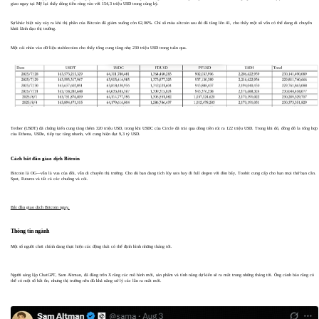
giao ngay tại Mỹ lại thấy dòng tiền ròng vào với 154,3 triệu USD trong cùng kỳ.
Sự khác biệt này xảy ra khi thị phần của Bitcoin đã giảm xuống còn 62,06%. Chỉ số mùa altcoin sau đó đã tăng lên 41, cho thấy một số vốn có thể đang di chuyển
khỏi lãnh đạo thị trường.
Một cái nhìn vào dữ liệu stablecoins cho thấy tổng cung tăng nhẹ 230 triệu USD trong tuần qua.
Tether (USDT) đã chứng kiến cung tăng thêm 320 triệu USD, trong khi USDC của Circle đã trải qua dòng tiền rút ra 122 triệu USD. Trong khi đó, đồng đô la tổng hợp
của Ethena, USDe, tiếp tục tăng nhanh, với cung hiện đạt 9,3 tỷ USD.
Cách bắt đầu giao dịch Bitcoin
Bitcoin là OG—vẫn là vua của đồi, vẫn di chuyển thị trường. Cho dù bạn đang tích lũy sats hay đi full degen với đòn bẩy, Toobit cung cấp cho bạn mọi thứ bạn cần.
Spot, Futures và tất cả các chuông và còi.
Bắt đầu giao dịch Bitcoin ngay.
Thông tin ngành
Một số người chơi chính đang thực hiện các động thái có thể định hình những tháng tới.
Người sáng lập ChatGPT, Sam Altman, đã đăng trên X rằng các mô hình mới, sản phẩm và tính năng dự kiến sẽ ra mắt trong những tháng tới. Ông cảnh báo rằng có
thể có một số bất ổn, nhưng thị trường nên đủ khả năng xử lý các lần ra mắt mới.