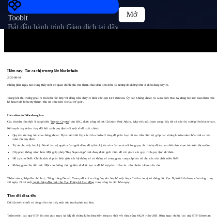
Mở
Toobit
Bắt đầu hành trình Giao dịch tại đây
Hôm nay: Tất cả thị trường lên blockchain
2025-08-04
Không phải ngày nào cũng thấy một cơ quan chính phủ trải thảm chào đón tiền điện tử, nhưng đó dường như là điều đang xảy ra.
Trong khi thị trường phát ra tín hiệu hỗn hợp với dòng tiền chảy ra khỏi các quỹ ETF Bitcoin, Ủy ban Chứng khoán và Giao dịch Hoa Kỳ đang bận rộn soạn thảo một
kế hoạch để biến Mỹ thành "thủ đô tiền điện tử của thế giới".
Cái nhìn từ Washington
Câu chuyện lớn nhất là sáng kiến "
Project Crypto
" của SEC, được công bố bởi Chủ tịch Paul Atkins. Mục tiêu rất tham vọng: đẩy tất cả các thị trường lên blockchain.
Kế hoạch này nhằm thay đổi bối cảnh quy định với một số đề xuất chính:
Quy tắc rõ ràng hơn cho chứng khoán: Dự án sẽ thiết lập các tiêu chuẩn rõ ràng để phân loại tài sản tiền điện tử, giúp các chứng khoán token hóa mới ra mắt
tuân thủ quy định.
Tự do cho việc lưu ký: Nó sẽ bảo vệ quyền của người dùng để tự lưu ký tài sản của họ và nới lỏng quy tắc lưu ký để tạo ra nhiều lựa chọn hơn trên thị trường.
Cấp phép thông minh hơn: Một giấy phép "Reg Super-App" mới đang được giới thiệu để cắt giảm các quy trình quy định dư thừa.
Hỗ trợ cho DeFi: Chính sách sẽ phân biệt giữa các hệ thống có và không có trung gian, cung cấp bảo vệ cho các nhà phát triển DeFi.
Không gian cho đổi mới: Một con đường thử nghiệm sẽ được tạo ra để hỗ trợ phát triển các tiêu chuẩn token tuân thủ.
Thêm vào sự hấp dẫn chính trị, Tổng thống Donald Trump đã chỉ ra rằng ông sẽ công bố một ứng cử viên cho vị trí thống đốc Cục Dự trữ Liên bang còn trống trong
vài ngày tới và một
người đứng đầu mới cho Cục Thống kê Lao động
trong vòng ba đến bốn ngày.
Theo dõi dòng tiền
Dữ liệu trên chuỗi và dòng tiền cho thấy một bức tranh phức tạp hơn.
Tuần trước, các quỹ ETF Bitcoin giao ngay tại Mỹ đã chứng kiến dòng tiền ròng ra khỏi với tổng cộng 642,9 triệu USD. Đáng ngạc nhiên, các quỹ ETF Ethereum