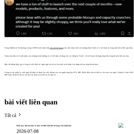
Trump Media & Technology Group (TMTG) đã chính thức
chi tiết kế hoạch
cho một token tiện ích thương hiệu Truth và ví kỹ thuật số trong một hồ sơ SEC gần đây.
Token ban đầu sẽ là một phần của chương trình thưởng và có thể được sử dụng cho các đăng ký Truth+, với kế hoạch sử dụng rộng hơn trong hệ sinh thái sau này.
Mặc dù không được gọi rõ ràng là tiền điện tử, ngôn ngữ của hồ sơ cho thấy nó sẽ được xây dựng trên hạ tầng blockchain.
Trong tin tức pháp lý, một ngày đã được ấn định cho việc kháng cáo của người sáng lập FTX, SBF. Phiên điều trần sẽ diễn ra vào tuần của ngày 3 tháng 11 năm 2025.
SBF trước đó đã bị kết án với bảy tội danh và bị kết án 25 năm tù.
bài viết liên quan
Tất cả
Hôm nay: Bitcoin bảo vệ mức 63.000 USD khi Strategy tiến hành bán
2026-07-08