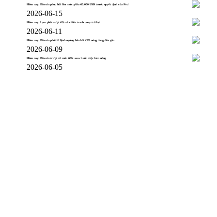
Hôm nay: Bitcoin phục hồi lên mức giữa 60.000 USD trước quyết định của Fed
2026-06-15
Hôm nay: Lạm phát vượt 4% và chiến tranh quay trở lại
2026-06-11
Hôm nay: Bitcoin phớt lờ lệnh ngừng bắn khi CPI nóng đang đến gần
2026-06-09
Hôm nay: Bitcoin trượt về mốc 60K sau cú sốc việc làm nóng
2026-06-05