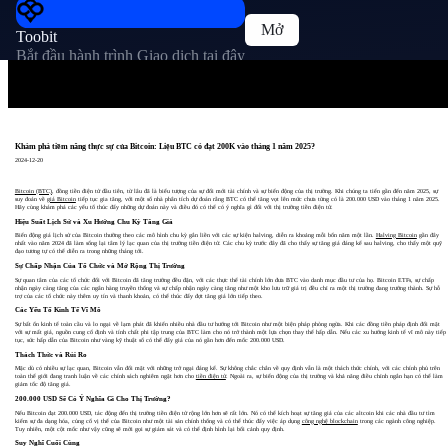
Mở
Toobit
Bắt đầu hành trình Giao dịch tại đây
Khám phá tiềm năng thực sự của Bitcoin: Liệu BTC có đạt 200K vào tháng 1 năm 2025?
2024-12-20
Bitcoin (BTC)
, đồng tiền điện tử đầu tiên, từ lâu đã là biểu tượng của sự đổi mới tài chính và sự biến động của thị trường. Khi chúng ta tiến gần đến năm 2025, sự
suy đoán về
giá Bitcoin
tiếp tục gia tăng, với một số nhà phân tích dự đoán rằng BTC có thể tăng vọt lên mức chưa từng có là 200.000 USD vào tháng 1 năm 2025.
Hãy cùng khám phá các yếu tố thúc đẩy những dự đoán này và điều đó có thể có ý nghĩa gì đối với thị trường tiền điện tử.
Hiệu Suất Lịch Sử và Xu Hướng Chu Kỳ Tăng Giá
Biến động giá lịch sử của Bitcoin thường theo các mô hình chu kỳ gắn liền với các sự kiện halving, diễn ra khoảng mỗi bốn năm một lần.
Halving Bitcoin
gần đây
nhất vào năm 2024 đã làm sống lại tâm lý lạc quan của thị trường tiền điện tử. Các chu kỳ trước đây đã cho thấy sự tăng giá đáng kể sau halving, cho thấy một quỹ
đạo tương tự có thể diễn ra trong những tháng tới.
Sự Chấp Nhận Của Tổ Chức và Mở Rộng Thị Trường
Sự quan tâm của các tổ chức đối với Bitcoin đã tăng trưởng đều đặn, với các thực thể tài chính lớn đưa BTC vào danh mục đầu tư của họ. Bitcoin ETFs, sự chấp
nhận ngày càng tăng của các ngân hàng truyền thống và sự chấp nhận ngày càng tăng như một kho lưu trữ giá trị đều chỉ ra một thị trường đang trưởng thành. Sự hỗ
trợ của các tổ chức này thêm uy tín và thanh khoản, có thể thúc đẩy đợt tăng giá lớn tiếp theo.
Các Yếu Tố Kinh Tế Vĩ Mô
Sự bất ổn kinh tế toàn cầu và lo ngại về lạm phát đã khiến nhiều nhà đầu tư hướng tới Bitcoin như một biện pháp phòng ngừa. Khi các đồng tiền pháp định đối mặt
với sự mất giá, nguồn cung cố định và tính chất phi tập trung của BTC làm cho nó trở thành một lựa chọn thay thế hấp dẫn. Nếu các xu hướng kinh tế vĩ mô này tiếp
tục, sức hấp dẫn của Bitcoin như vàng kỹ thuật số có thể đẩy giá của nó gần hơn đến mốc 200.000 USD.
Thách Thức và Rủi Ro
Mặc dù có nhiều sự lạc quan, Bitcoin vẫn đối mặt với những trở ngại đáng kể. Sự không chắc chắn về quy định vẫn là một thách thức chính, với các chính phủ trên
toàn thế giới đang tranh luận về các chính sách nghiêm ngặt hơn cho
tiền điện tử
. Ngoài ra, sự biến động của thị trường và khả năng điều chỉnh ngắn hạn có thể làm
giảm tốc độ tăng giá.
200.000 USD Sẽ Có Ý Nghĩa Gì Cho Thị Trường?
Nếu Bitcoin đạt 200.000 USD, tác động đến thị trường tiền điện tử rộng lớn hơn sẽ rất lớn. Nó có thể kích hoạt sự tăng giá của các altcoin khi các nhà đầu tư tìm
kiếm sự đa dạng hóa, củng cố vị thế của Bitcoin như một tài sản chính thống và có thể thúc đẩy việc áp dụng
công nghệ blockchain
trong các ngành công nghiệp.
Tuy nhiên, một cột mốc như vậy cũng sẽ mời gọi sự giám sát và có thể định hình lại bối cảnh quy định.
Suy Nghĩ Cuối Cùng