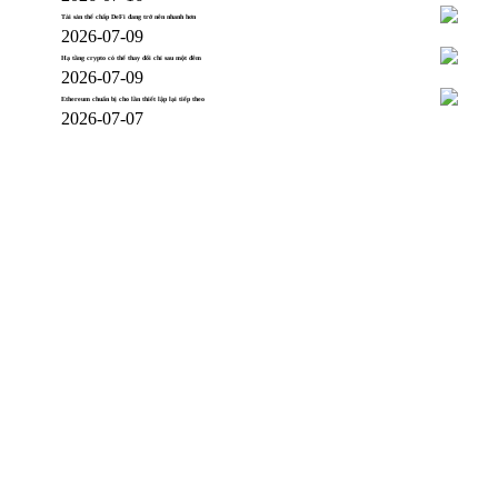
Tài sản thế chấp DeFi đang trở nên nhanh hơn
2026-07-09
Hạ tầng crypto có thể thay đổi chỉ sau một đêm
2026-07-09
Ethereum chuẩn bị cho lần thiết lập lại tiếp theo
2026-07-07