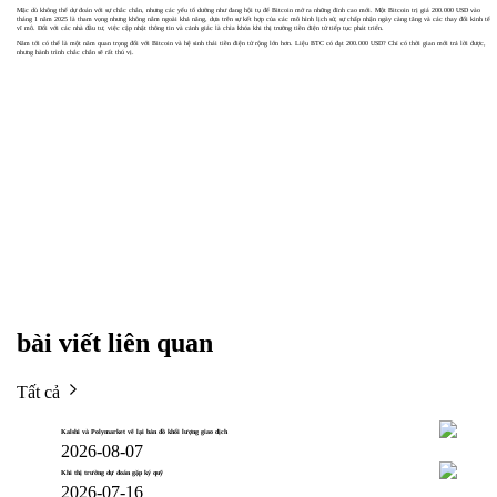
Mặc dù không thể dự đoán với sự chắc chắn, nhưng các yếu tố dường như đang hội tụ để Bitcoin mở ra những đỉnh cao mới. Một Bitcoin trị giá 200.000 USD vào
tháng 1 năm 2025 là tham vọng nhưng không nằm ngoài khả năng, dựa trên sự kết hợp của các mô hình lịch sử, sự chấp nhận ngày càng tăng và các thay đổi kinh tế
vĩ mô. Đối với các nhà đầu tư, việc cập nhật thông tin và cảnh giác là chìa khóa khi thị trường tiền điện tử tiếp tục phát triển.
Năm tới có thể là một năm quan trọng đối với Bitcoin và hệ sinh thái tiền điện tử rộng lớn hơn. Liệu BTC có đạt 200.000 USD? Chỉ có thời gian mới trả lời được,
nhưng hành trình chắc chắn sẽ rất thú vị.
bài viết liên quan
Tất cả
Kalshi và Polymarket vẽ lại bản đồ khối lượng giao dịch
2026-08-07
Khi thị trường dự đoán gặp ký quỹ
2026-07-16