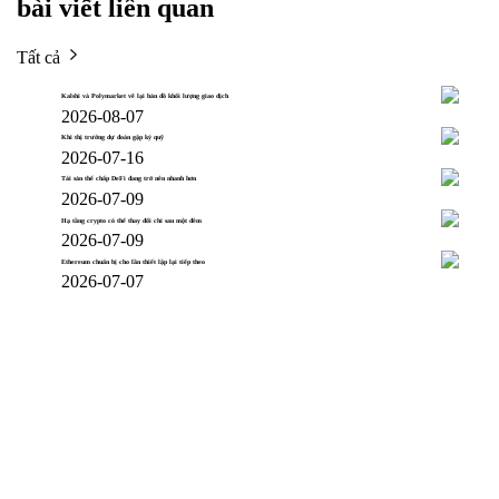
bài viết liên quan
Tất cả
Kalshi và Polymarket vẽ lại bản đồ khối lượng giao dịch
2026-08-07
Khi thị trường dự đoán gặp ký quỹ
2026-07-16
Tài sản thế chấp DeFi đang trở nên nhanh hơn
2026-07-09
Hạ tầng crypto có thể thay đổi chỉ sau một đêm
2026-07-09
Ethereum chuẩn bị cho lần thiết lập lại tiếp theo
2026-07-07