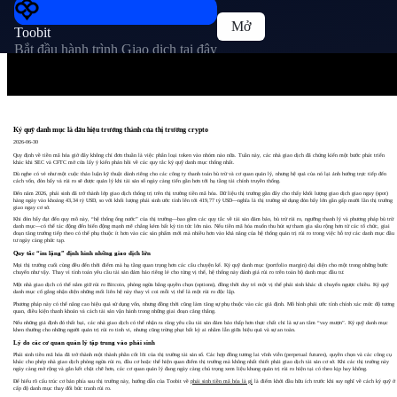
Mở
Toobit
Bắt đầu hành trình Giao dịch tại đây
Ký quỹ danh mục là dấu hiệu trưởng thành của thị trường crypto
2026-06-30
Quy định về tiền mã hóa giờ đây không chỉ đơn thuần là việc phân loại token vào nhóm nào nữa. Tuần này, các nhà giao dịch đã chứng kiến một bước phát triển
khác khi SEC và CFTC mở cửa lấy ý kiến phản hồi về các quy tắc ký quỹ danh mục thống nhất.
Dù nghe có vẻ như một cuộc thảo luận kỹ thuật dành riêng cho các công ty thanh toán bù trừ và cơ quan quản lý, nhưng hệ quả của nó lại ảnh hưởng trực tiếp đến
cách vốn, đòn bẩy và rủi ro sẽ được quản lý khi tài sản số ngày càng tiến gần hơn tới hạ tầng tài chính truyền thống.
Đến năm 2026, phái sinh đã trở thành lớp giao dịch thống trị trên thị trường tiền mã hóa. Dữ liệu thị trường gần đây cho thấy khối lượng giao dịch giao ngay (spot)
hàng ngày vào khoảng 43,34 tỷ USD, so với khối lượng phái sinh ước tính lên tới 419,77 tỷ USD—nghĩa là thị trường sử dụng đòn bẩy lớn gần gấp mười lần thị trường
giao ngay cơ sở.
Khi đòn bẩy đạt đến quy mô này, “hệ thống ống nước” của thị trường—bao gồm các quy tắc về tài sản đảm bảo, bù trừ rủi ro, ngưỡng thanh lý và phương pháp bù trừ
danh mục—có thể tác động đến biến động mạnh mẽ chẳng kém bất kỳ tin tức lớn nào. Nếu tiền mã hóa muốn thu hút sự tham gia sâu rộng hơn từ các tổ chức, giai
đoạn tăng trưởng tiếp theo có thể phụ thuộc ít hơn vào các sản phẩm mới mà nhiều hơn vào khả năng của hệ thống quản trị rủi ro trong việc hỗ trợ các danh mục đầu
tư ngày càng phức tạp.
Quy tắc “im lặng” định hình những giao dịch lớn
Mọi thị trường cuối cùng đều đến thời điểm mà hạ tầng quan trọng hơn các câu chuyện kể. Ký quỹ danh mục (portfolio margin) đại diện cho một trong những bước
chuyển như vậy. Thay vì tính toán yêu cầu tài sản đảm bảo riêng lẻ cho từng vị thế, hệ thống này đánh giá rủi ro trên toàn bộ danh mục đầu tư.
Một nhà giao dịch có thể nắm giữ rủi ro Bitcoin, phòng ngừa bằng quyền chọn (options), đồng thời duy trì một vị thế phái sinh khác di chuyển ngược chiều. Ký quỹ
danh mục cố gắng nhận diện những mối liên hệ này thay vì coi mỗi vị thế là một rủi ro độc lập.
Phương pháp này có thể nâng cao hiệu quả sử dụng vốn, nhưng đồng thời cũng làm tăng sự phụ thuộc vào các giả định. Mô hình phải ước tính chính xác mức độ tương
quan, điều kiện thanh khoản và cách tài sản vận hành trong những giai đoạn căng thẳng.
Nếu những giả định đó thất bại, các nhà giao dịch có thể nhận ra rằng yêu cầu tài sản đảm bảo thấp hơn thực chất chỉ là sự an tâm “vay mượn”. Ký quỹ danh mục
khen thưởng cho những người quản trị rủi ro tinh vi, nhưng cũng trừng phạt bất kỳ ai nhầm lẫn giữa hiệu quả và sự an toàn.
Lý do các cơ quan quản lý tập trung vào phái sinh
Phái sinh tiền mã hóa đã trở thành một thành phần cốt lõi của thị trường tài sản số. Các hợp đồng tương lai vĩnh viễn (perpetual futures), quyền chọn và các công cụ
khác cho phép nhà giao dịch phòng ngừa rủi ro, đầu cơ hoặc thể hiện quan điểm thị trường mà không nhất thiết phải giao dịch tài sản cơ sở. Khi các thị trường này
ngày càng mở rộng và gắn kết chặt chẽ hơn, các cơ quan quản lý đang ngày càng chú trọng xem liệu khung quản trị rủi ro hiện tại có theo kịp hay không.
Để hiểu rõ cấu trúc cơ bản phía sau thị trường này, hướng dẫn của Toobit về
phái sinh tiền mã hóa là gì
là điểm khởi đầu hữu ích trước khi suy nghĩ về cách ký quỹ ở
cấp độ danh mục thay đổi bức tranh rủi ro.